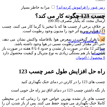
رمز عبور را فراموش کرده اید؟
مرا به خاطر بسپار
چسب 123 چگونه کار می کند؟
ورود با کد یکبارمصرف
ارسال مجدد کد یکبار مصرف
(00:
30
)
بر خلاف برخی از چسب ها که با تبخیر یا گرما کار می کنند، چسب
123 فرآیند سریع اثر خود را مدیون وجود رطوبت است.
علاقه مندی
که با قرار گرفتن در معرض هوا بلافاصله واکنش نشان می دهد،
0
محصول
/
0
تومان
حتی اگر مقدار کمی رطوبت نسبی در هوا وجود داشته باشد.
حداکثر 12 ماه در صورت باز نشدن و حدود 4 تا 8 هفته در صورت باز
منو
شدن. اما باز هم بستگی زیادی به نوع متریال و کیفیت محصول دارد
0
محصول
/
0
تومان
راه حل افزایش طول عمر چسب 123
چسب های 123 را در کارتن در دمای خنک نگهداری کنید
باز نگه داشتن چسب 123 در دمای اتاق نیز راه حل خوبی است
چسب های باز نشده بهترین خواص خود را زمانی که در محیطی
کاملا خنک نگهداری می شوند حفظ می کنند. پس از باز شدن، آن را