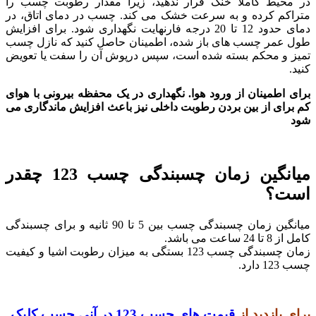
در محیط کاملا خنک قرار ندهید، زیرا مقدار رطوبت چسب را
متراکم کرده و به سرعت خشک می کند. چسب در دمای اتاق، در
دمای حدود 12 تا 20 درجه فارنهایت نگهداری شود. برای افزایش
طول عمر چسب های باز شده، اطمینان حاصل کنید که نازل چسب
تمیز و محکم بسته شده است، سپس درپوش آن را سفت یا تعویض
کنید.
برای اطمینان از ورود هوا. نگهداری در یک محفظه بیرونی با هوای
کم برای از بین بردن رطوبت داخلی نیز باعث افزایش ماندگاری می
شود
میانگین زمان چسبندگی چسب 123 چقدر
است؟
میانگین زمان چسبندگی چسب بین 5 تا 90 ثانیه و برای چسبندگی
کامل از 8 تا 24 ساعت می باشد.
زمان چسبندگی چسب 123 بستگی به میزان رطوبت اشیا و کیفیت
چسب 123 دارد.
برای بازدید از
قیمت های چسب 123 در آنی چسب کلیک