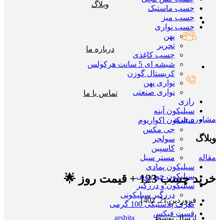
وبلاگ
چسب ماستیک
چسب میز
چسب نواری
پهن
تحریر
درباره ما
چسب کاغذی
شیشه ای 5 سانت هرکولس
کریستال گوزن
نواری پهن
نواری صنعتی
تماس با ما
رازی
سیلیکون آینه
مشاوره خرید
سیلیکون اکواریوم
جی مکس
وبلاگ
سولجر
کاسپین
مستر سیل
مقاله
سیلیکون پمادی
سیلیکون خودرویی
خرید چسب 123 + قیمت روز 🌟
سیلیکون و درزگیر
درزگیر سیلیکونی
فروردین 21, 1402
ظرف پلاستیکی 100 گرمی
فست فیکس
ارسال توسط
arshita