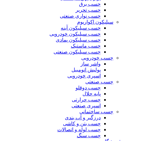
چسب برق
چسب تحریر
چسب نواری صنعتی
سیلیکون اکواریوم
چسب سیلیکون آینه
چسب سیلیکون خودرویی
چسب سیلیکون پمادی
چسب ماستیک
چسب سیلیکون صنعتی
چسب خودرویی
واشر ساز
پولیش اتومبیل
اسپری خودرویی
چسب صنعتی
چسب دوقلو
پایه حلال
چسب حرارتی
اسپری صنعتی
چسب ساختمانی
درزگیر و آب بندی
چسب بتن و کاشی
چسب لوله و اتصالات
چسب سنگ