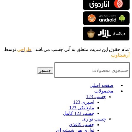
تمام حقوق این سایت متعلق به آنی چسب می‌باشد |
طراحی
توسط
آرشیتاوب
جستجو
صفحه اصلی
محصولات
چسب 123
اسپری 123
مایع تکی 123
چسب 123 کامل
چسب نواری
چسب کاغذی
نواری پهن شیشه ای