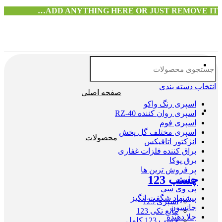
ADD ANYTHING HERE OR JUST REMOVE IT…
انتخاب دسته بندی
صفحه اصلی
اسپری رنگ واکو
اسپری روان کننده RZ-40
اسپری فوم
اسپری مختلف گل پخش
محصولات
انژکتور اتافیکس
براق کننده فلزات غفاری
برق پوکا
پر فروش ترین ها
چسب 123
پولیش
پی وی سی
پیشنهاد شگفت انگیز
اسپری 123
جانسون
مایع تکی 123
جلا دهنده
چسب 123 کامل