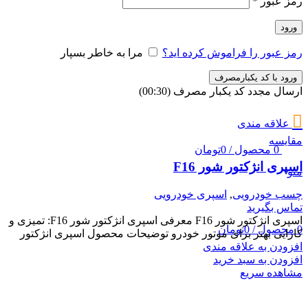
رمز عبور
*
ورود
رمز عبور را فراموش کرده اید؟
مرا به خاطر بسپار
ورود با کد یکبارمصرف
ارسال مجدد کد یکبار مصرف
(00:
30
)
علاقه مندی
مقایسه
0
محصول
/
0
تومان
اسپری انژکتور شور F16
منو
چسب خودرویی
,
اسپری خودرویی
تماس بگیرید
اسپری انژکتور شور F16 معرفی اسپری انژکتور شور F16: تمیزی و
0
محصول
/
0
تومان
کارایی بهتر برای موتور خودرو توضیحات محصول اسپری انژکتور
افزودن به علاقه مندی
افزودن به سبد خرید
مشاهده سریع