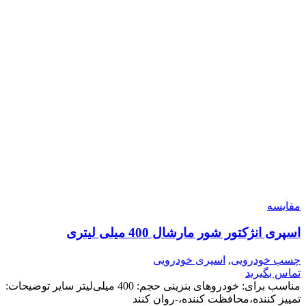
مقایسه
اسپری انژکتور شور مارشال 400 میلی لیتری
چسب خودرویی
,
اسپری خودرویی
تماس بگیرید
مناسب برای: خودروهای بنزینی
حجم: 400 میلی‌لیتر
سایر توضیحات:
تمییز کننده،محافظت کننده،-روان کنند