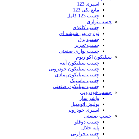
اسپری 123
مایع تکی 123
چسب 123 کامل
چسب نواری
چسب کاغذی
نواری پهن شیشه ای
چسب برق
چسب تحریر
چسب نواری صنعتی
سیلیکون اکواریوم
چسب سیلیکون آینه
چسب سیلیکون خودرویی
چسب سیلیکون پمادی
چسب ماستیک
چسب سیلیکون صنعتی
چسب خودرویی
واشر ساز
پولیش اتومبیل
اسپری خودرویی
چسب صنعتی
چسب دوقلو
پایه حلال
چسب حرارتی