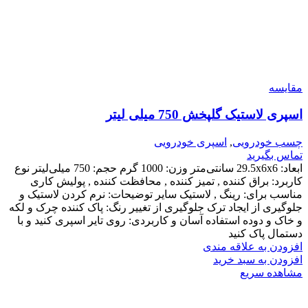
مقایسه
اسپری لاستیک گلپخش 750 میلی لیتر
چسب خودرویی
,
اسپری خودرویی
تماس بگیرید
ابعاد: 29.5x6x6 سانتی‌متر
وزن: 1000 گرم
حجم: 750 میلی‌لیتر
نوع
کاربرد: براق کننده , تمیز کننده , محافظت کننده , پولیش کاری
مناسب برای: رینگ , لاستیک
سایر توضیحات: نرم کردن لاستیک و
جلوگیری از ایجاد ترک
جلوگیری از تغییر رنگ: پاک کننده چرک و لکه
و خاک و دوده
استفاده آسان و کاربردی: روی تایر اسپری کنید و با
دستمال پاک کنید
افزودن به علاقه مندی
افزودن به سبد خرید
مشاهده سریع