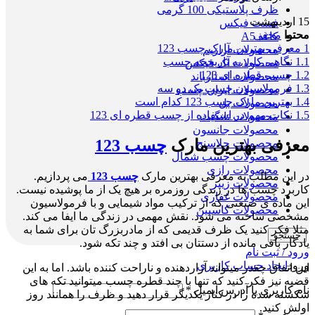
ظرف پلاستیکی 100 گرمی
15
اردیبهشت
فست فیکس
محتوا
مخفی
کاغذ A5
1
معرفی بهترین مارک چسب 123
محصولات آرازیم
1.1
نگاهی کلی به تاریخچه چسب
محصولات آک فیکس
1.2
چسب قطره ای 123
محصولات استارباند
1.3
فرمولاسیون چسب یک دو سه
محصولات ایران چسب
1.4
بهترین مارک چسب 123 کدام است
محصولات بل
1.5
نکات مهم در استفاده از چسب قطره ای 123
محصولات تانگیت
محصولات جانسون
معرفی بهترین مارک
چسب 123
محصولات جلاسنج
محصولات چسب شمال
محصولات رازی
در این مطلب به معرفی بهترین مارک
چسب 123
می پردازیم.
محصولات زیپر
کاربرد چسب ها در زندگی روزمره بر هیچ یک از ما پوشیده نیست.
محصولات غفاری
این ماده ی صنعتی که از ترکیب مواد شیمایی و با فرمولاسیون
محصولات کاسپین
مشخصی ساخته می شود. نقش مهمی در زندگی ما ایفا می کند.
مثلا فکر کنید یک ظرف قدیمی که از مادربزرگ تان برای شما به
جستجو
یادگار باقی مانده از دستتان بی افتد و چند تکه شود.
ورود / ثبت نام
ورود
ایجاد حساب کاربری
این اتفاق چقدر میتواند آزاردهنده و ناراحت کننده باشد. اما به این
قضیه نیز فکر کنید که تنها با چند قطره چسب میتوانید تکه های
نام کاربری یا آدرس ایمیل
*
شکسته شده را در کنار یکدیگر قرار دهید و ظرف را همانند روز
اولش کنید.