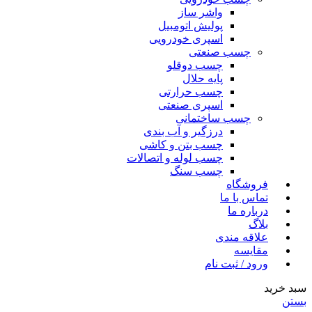
واشر ساز
پولیش اتومبیل
اسپری خودرویی
چسب صنعتی
چسب دوقلو
پایه حلال
چسب حرارتی
اسپری صنعتی
چسب ساختمانی
درزگیر و آب بندی
چسب بتن و کاشی
چسب لوله و اتصالات
چسب سنگ
فروشگاه
تماس با ما
درباره ما
بلاگ
علاقه مندی
مقایسه
ورود / ثبت نام
سبد خرید
بستن