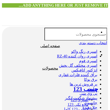
ADD ANYTHING HERE OR JUST REMOVE IT…
انتخاب دسته بندی
صفحه اصلی
اسپری رنگ واکو
اسپری روان کننده RZ-40
اسپری فوم
اسپری مختلف گل پخش
محصولات
انژکتور اتافیکس
براق کننده فلزات غفاری
برق پوکا
پر فروش ترین ها
چسب 123
پولیش
پی وی سی
پیشنهاد شگفت انگیز
اسپری 123
جانسون
مایع تکی 123
جلا دهنده
چسب 123 کامل