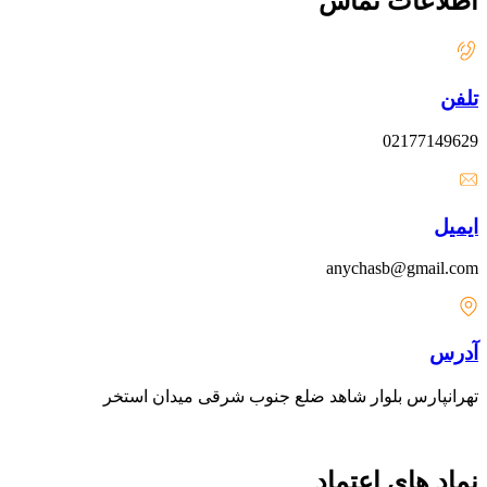
اطلاعات تماس
تلفن
02177149629
ایمیل
anychasb@gmail.com
آدرس
تهرانپارس بلوار شاهد ضلع جنوب شرقی میدان استخر
نماد های اعتماد