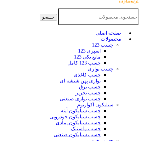
آرشیتاوب
جستجو
صفحه اصلی
محصولات
چسب 123
اسپری 123
مایع تکی 123
چسب 123 کامل
چسب نواری
چسب کاغذی
نواری پهن شیشه ای
چسب برق
چسب تحریر
چسب نواری صنعتی
سیلیکون اکواریوم
چسب سیلیکون آینه
چسب سیلیکون خودرویی
چسب سیلیکون پمادی
چسب ماستیک
چسب سیلیکون صنعتی
چسب خودرویی