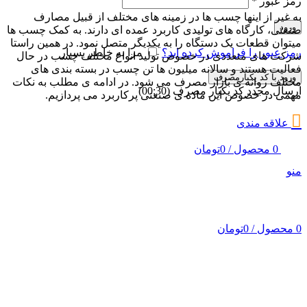
رمز عبور
*
به غیر از اینها چسب ها در زمینه های مختلف از قبیل مصارف
ورود
صنعتی، کارگاه های تولیدی کاربرد عمده ای دارند. به کمک چسب ها
میتوان قطعات یک دستگاه را به یکدیگر متصل نمود. در همین راستا
رمز عبور را فراموش کرده اید؟
مرا به خاطر بسپار
شرکت های متعددی در خصوص تولید انواع مختلف چسب در حال
فعالیت هستند و سالانه میلیون ها تن چسب در بسته بندی های
ورود با کد یکبارمصرف
مختلف روانه ی بازار مصرف می شود. در ادامه ی مطلب به نکات
ارسال مجدد کد یکبار مصرف
(00:
30
)
مهمی در خصوص این ماده ی صنعتی پرکاربرد می پردازیم.
علاقه مندی
0
محصول
/
0
تومان
منو
0
محصول
/
0
تومان