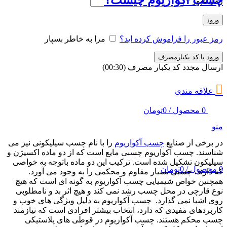
چسب آکواریوم چیست؟
رمز عبور
*
ورود
رمز عبور را فراموش کرده اید؟
مرا به خاطر بسپار
ورود با کد یکبارمصرف
ارسال مجدد کد یکبار مصرف
(00:
30
)
علاقه مندی
0
محصول
/
0
تومان
منو
در برخی از صنایع
چسب آکواریوم
را با نام چسب سیلیکونی نیز می
شناسند. چسب آکواریوم چسبی مایع است که از دو ماده اکسیژن و
سیلیکون تشکیل شده است. ترکیب این دو ماده باتوجه به خواصی
0
محصول
/
0
تومان
که دارند، چسبی بسیار مقاوم و محکمی را به وجود می آورد.
همچنین خواص شیمیایی چسب آکواریوم به گونه ای است که هیچ
نوع قارچی در محل چسب رشد نمی کند و هیچ اثر بد و نامطلوبی
روی اشیا نمی گذارد. چسب آکواریوم به دلیل ویژگی های خوب و
کاربردهای مفیدی که دارد، انتخاب بیشتر افرادی است که نیازمند
چسب محکم هستند. چسب آکواریوم در قوطی های پلاستیکی