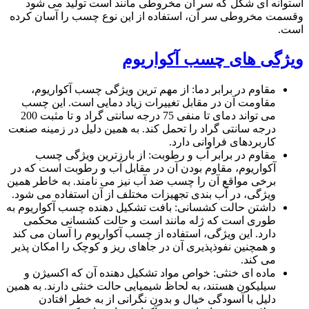
استوانه ای شکل که سر آن مخروطی مانند است تولید می شود
وقسمت مخروطی سر آن، استفاده از این نوع چسب را آسان کرده
است.
ویژگی های چسب آکواریوم
مقاوم در برابر دما: از مهم ترین ویژگی چسب آکواریوم،
مقاومت آن در مقابل تغییرات زیاد دمایی است. این چسب
می تواند دمای تا منفی 75 درجه سانتی گراد و تا مثبت 200
درجه سانتی گراد را تحمل کند. به همین دلیل در زمینه صنعت
کاربردهای فراوانی دارد.
مقاوم در برابر آب و رطوبت: از بارزترین ویژگی چسب
آکواریوم، مقاوم بودن آن در مقابل آب و رطوبت است که در
برخی مواقع آن را چسب ضد آب نیز می نامند. به خاطر همین
ویژگی، در آب بندی تجهیزات مختلف از آن استفاده می شود.
داشتن حالت کشسانی: بافت تشکیل دهنده چسب آکواریوم به
طوری است که ژله مانند است و حالت کشسانی محکمی
دارد. این ویژگی، استفاده از چسب آکواریوم را آسان می کند
و همچنین نفوذپذیری آن در جاهای ریز و کوچک را امکان پذیر
می کند.
ماده ای خنثی: خواص مواد تشکیل دهنده آن که اکسیژن و
سیلیکون هستند، به لحاظ شیمیایی حالت خنثی دارند. به همین
دلیل با آسودگی خیال و بدون نگرانی از به خطر افتادن