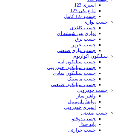
اسپری 123
مایع تکی 123
چسب 123 کامل
چسب نواری
چسب کاغذی
نواری پهن شیشه ای
چسب برق
چسب تحریر
چسب نواری صنعتی
سیلیکون اکواریوم
چسب سیلیکون آینه
چسب سیلیکون خودرویی
چسب سیلیکون پمادی
چسب ماستیک
چسب سیلیکون صنعتی
چسب خودرویی
واشر ساز
پولیش اتومبیل
اسپری خودرویی
چسب صنعتی
چسب دوقلو
پایه حلال
چسب حرارتی