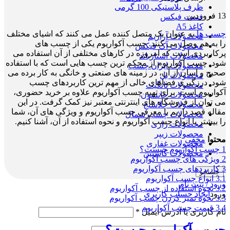
ظرف پلاستیکی 100 گرمی
13
فروردین
فست فیکس
کاغذ A5
چسب ها
به عنوان یک متصل کننده عمل می کنند که اشیای مختلف
محصولات آرازیم
را به هم وصل می کنند. چسب آکواریوم یکی از چسب های
محصولات آک فیکس
پرکاربردی است که امروزه در کارهای مختلفی از آن استفاده می
محصولات استارباند
شود. چسب آکواریوم از محکم ترین چسب هایی است که با استفاده
محصولات ایران چسب
صحیح و آسان از آن، در زمینه های صنعتی و خانگی به کار برده می
محصولات بل
شود. درزگیری فضاهای خالی از مهم ترین کاربردهای چسب
محصولات تانگیت
آکواریوم است. برای تهیه چسب آکواریوم علاوه بر خرید حضوری،
محصولات جانسون
می توان از فروشگاه های اینترنتی معتبر نیز کمک گرفت. در این
محصولات جلاسنج
مقاله قصد داریم با معرفی چسب آکواریوم و ویژگی های آن، شما
محصولات چسب شمال
را بیشتر با انواع چسب آکواریوم و نحوه استفاده از آن، آشنا کنیم.
محصولات رازی
محصولات زیپر
محتوا
مخفی
محصولات غفاری
1
چسب آکواریوم چیست؟
محصولات کاسپین
2
ویژگی های چسب آکواریوم
3
کاربردهای چسب آکواریوم
جستجو
3.1
انواع چسب آکواریوم
ورود / ثبت نام
3.2
نحوه استفاده از چسب آکواریوم
ورود
ایجاد حساب کاربری
3.3
نحوه تمیز کردن چسب آکواریوم
3.4
قیمت چسب آکواریوم
نام کاربری یا آدرس ایمیل
*