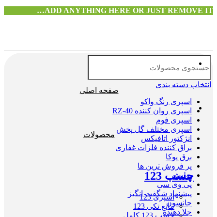
ADD ANYTHING HERE OR JUST REMOVE IT…
انتخاب دسته بندی
صفحه اصلی
اسپری رنگ واکو
اسپری روان کننده RZ-40
اسپری فوم
اسپری مختلف گل پخش
محصولات
انژکتور اتافیکس
براق کننده فلزات غفاری
برق پوکا
پر فروش ترین ها
چسب 123
پولیش
پی وی سی
پیشنهاد شگفت انگیز
اسپری 123
جانسون
مایع تکی 123
جلا دهنده
چسب 123 کامل