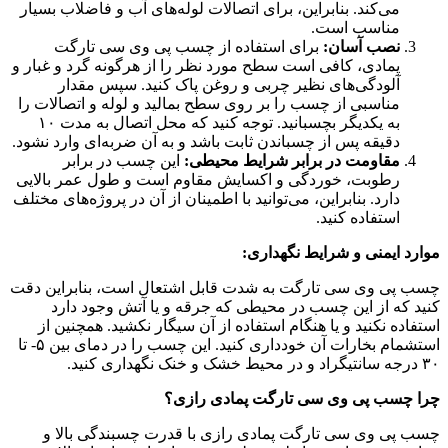
می‌کند. بنابراین، برای اتصالات لوله‌های آب و فاضلاب بسیار
مناسب است.
نصب آسان:
برای استفاده از چسب پی وی سی تارگت
پمادی، کافی است سطح مورد نظر را از هرگونه گرد و غبار و
آلودگی‌های نظیر چربی و روغن پاک کنید. سپس مقدار
مناسبی از چسب را بر روی سطح بمالید و لوله و اتصالات را
به یکدیگر بچسبانید. توجه کنید که محل اتصال به مدت ۱۰
دقیقه پس از چسباندن ثابت باشد و به آن ضربه‌ای وارد نشود.
مقاومت در برابر شرایط محیطی:
این چسب در برابر
رطوبت، خوردگی و اکسایش مقاوم است و طول عمر بالایی
دارد. بنابراین، می‌توانید با اطمینان از آن در پروژه‌های مختلف
استفاده کنید.
موارد ایمنی و شرایط نگهداری:
چسب پی وی سی تارگت به شدت قابل اشتعال است، بنابراین دقت
کنید که از این چسب در محیطی که جرقه و یا آتش وجود دارد
استفاده نکنید و یا هنگام استفاده از آن سیگار نکشید. همچنین از
استشمام بخارات آن خودداری کنید. این چسب را در دمای بین ۵- تا
۳۰ درجه سانتیگراد و در محیط خشک و خنک نگهداری کنید.
چرا چسب پی وی سی تارگت پمادی رازی؟
چسب پی وی سی تارگت پمادی رازی با قدرت چسبندگی بالا و