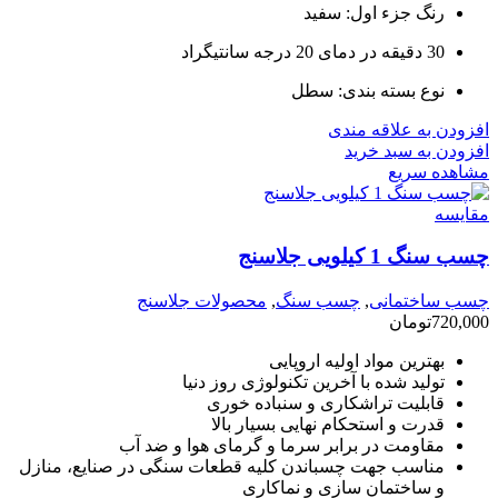
رنگ جزء اول: سفید
30 دقیقه در دمای 20 درجه سانتیگراد
نوع بسته بندی: سطل
افزودن به علاقه مندی
افزودن به سبد خرید
مشاهده سریع
مقایسه
چسب سنگ 1 کیلویی جلاسنج
چسب ساختمانی
,
چسب سنگ
,
محصولات جلاسنج
720,000
تومان
بهترین مواد اولیه اروپایی
تولید شده با آخرین تکنولوژی روز دنیا
قابلیت تراشکاری و سنباده خوری
قدرت و استحکام نهایی بسیار بالا
مقاومت در برابر سرما و گرمای هوا و ضد آب
مناسب جهت چسباندن کلیه قطعات سنگی در صنایع، منازل
و ساختمان سازی و نماکاری