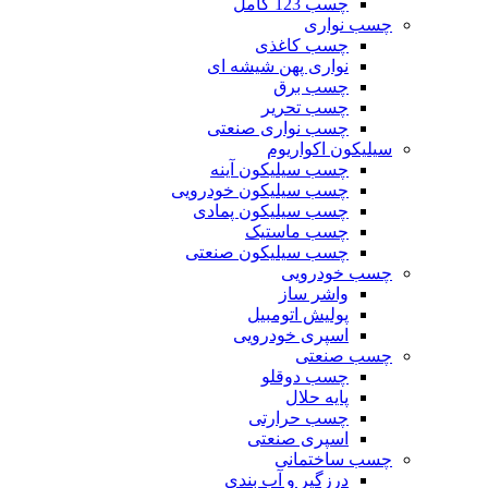
چسب 123 کامل
چسب نواری
چسب کاغذی
نواری پهن شیشه ای
چسب برق
چسب تحریر
چسب نواری صنعتی
سیلیکون اکواریوم
چسب سیلیکون آینه
چسب سیلیکون خودرویی
چسب سیلیکون پمادی
چسب ماستیک
چسب سیلیکون صنعتی
چسب خودرویی
واشر ساز
پولیش اتومبیل
اسپری خودرویی
چسب صنعتی
چسب دوقلو
پایه حلال
چسب حرارتی
اسپری صنعتی
چسب ساختمانی
درزگیر و آب بندی