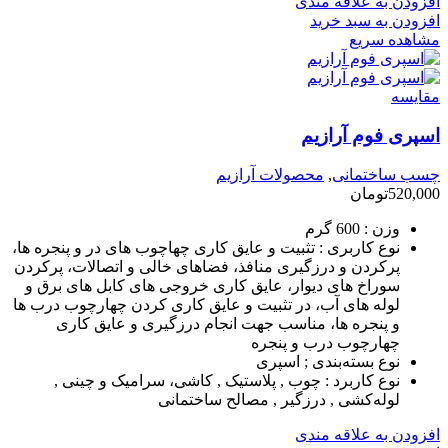
افزودن به علاقه مندی
افزودن به سبد خرید
مشاهده سریع
مقایسه
اسپری فوم آرازیم
چسب ساختمانی
,
محصولات آرازیم
520,000
تومان
وزن :
600 گرم
نوع کاربری :
تثبیت و عایق کاری چهاچوب های در و پنجره ها،
پرکردن و درزگیری منافذ، فضاهای خالی و اتصالات، پرکردن
سوراخ های دیوار، عایق کاری خروجی های کابل های برق و
لوله های آب، در تثبیت و عایق کاری کردن چهارچوب درب ها
و پنجره ها، مناسب جهت انجام درزگیری و عایق کاری
چهارچوب درب و پنجره
نوع بسته‌بندی ;
اسپری
نوع کاربرد :
چوب , پلاستیک , کاشی، سرامیک و چینی ,
لوله‌کشی , درزگیر , مصالح ساختمانی
افزودن به علاقه مندی