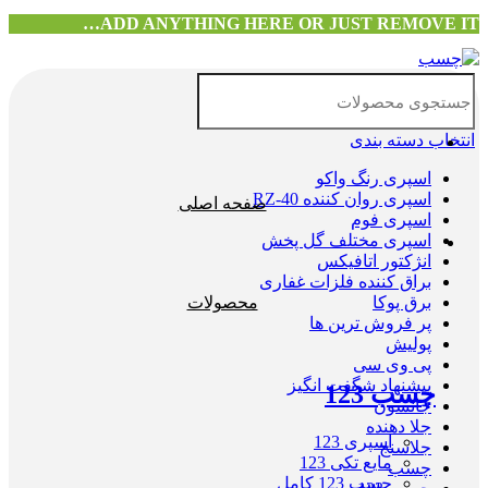
ADD ANYTHING HERE OR JUST REMOVE IT…
انتخاب دسته بندی
اسپری رنگ واکو
اسپری روان کننده RZ-40
صفحه اصلی
اسپری فوم
اسپری مختلف گل پخش
انژکتور اتافیکس
براق کننده فلزات غفاری
برق پوکا
محصولات
پر فروش ترین ها
پولیش
پی وی سی
پیشنهاد شگفت انگیز
چسب 123
جانسون
جلا دهنده
اسپری 123
جلاسنج
مایع تکی 123
چسب
چسب 123 کامل