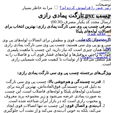
توضیحات
رمز عبور را فراموش کرده اید؟
مرا به خاطر بسپار
چسب pvc تارگت پمادی رازی
ورود با کد یکبارمصرف
ارسال مجدد کد یکبار مصرف
(00:
30
)
معرفی چسب پی وی سی تارگت پمادی رازی: بهترین انتخاب برای
اتصالات لوله‌های پلیکا
علاقه مندی
0
محصول
/
0
تومان
اگر به دنبال یک چسب قوی و مطمئن برای اتصالات لوله‌های پی وی
سی و یو پی وی سی هستید، چسب پی وی سی تارگت پمادی رازی
منو
دقیقاً همان چیزی است که نیاز دارید. این چسب با ماهیت پلیمری
خود، به راحتی پروفیل‌ها و لوله‌های فشار قوی آب و فاضلاب را به
0
محصول
/
0
تومان
هم متصل می‌کند و از تولیدات با کیفیت شرکت شیمیایی رازی
است.
ویژگی‌های برجسته چسب پی وی سی تارگت پمادی رازی:
قدرت چسبندگی و هم‌جوشی بالا:
چسب پی وی سی تارگت
به دلیل قدرت چسبندگی فوق‌العاده‌اش، بهترین گزینه برای
چسباندن لوله‌های پلیکا و لوله‌های فاضلاب است. این چسب
به صورت پمادی عرضه می‌شود و زیر مجموعه برند معروف
و محبوب رازی است که در بازار ایران شناخته شده است.
آب‌بندی و اتصال قوی:
این چسب نه تنها اتصالات قوی ایجاد
می‌کند، بلکه به خوبی آب‌بندی می‌کند و از نشت آب جلوگیری