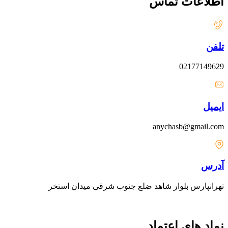
اطلاعات تماس
تلفن
02177149629
ایمیل
anychasb@gmail.com
آدرس
تهرانپارس بلوار شاهد ضلع جنوب شرقی میدان استخر
نماد های اعتماد