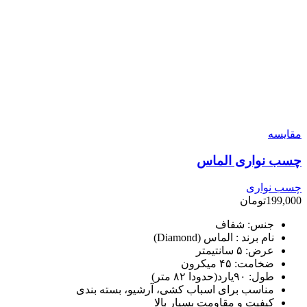
مقایسه
چسب نواری الماس
چسب نواری
199,000
تومان
جنس: شفاف
نام برند : الماس (Diamond)
عرض: ۵ سانتیمتر
ضخامت: ۴۵ میکرون
طول: ۹۰یارد(حدودا ۸۲ متر)
مناسب برای اسباب کشی، آرشیو، بسته بندی
کیفیت و مقاومت بسیار بالا