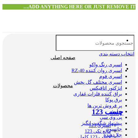
ADD ANYTHING HERE OR JUST REMOVE IT…
انتخاب دسته بندی
صفحه اصلی
اسپری رنگ واکو
اسپری روان کننده RZ-40
اسپری فوم
اسپری مختلف گل پخش
محصولات
انژکتور اتافیکس
براق کننده فلزات غفاری
برق پوکا
پر فروش ترین ها
چسب 123
پولیش
پی وی سی
پیشنهاد شگفت انگیز
اسپری 123
جانسون
مایع تکی 123
جلا دهنده
چسب 123 کامل