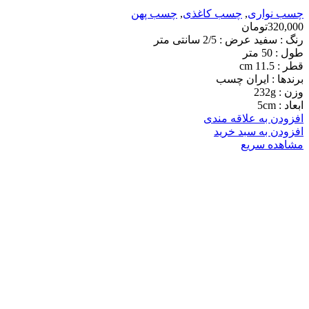
چسب نواری
,
چسب کاغذی
,
چسب پهن
320,000
تومان
رنگ : سفید عرض : 2/5 سانتی متر
طول : 50 متر
قطر : 11.5 cm
برندها : ایران چسب
وزن : 232g
ابعاد : 5cm
افزودن به علاقه مندی
افزودن به سبد خرید
مشاهده سریع