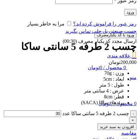
رمز عبور
*
ورود
رمز عبور را فراموش کرده اید؟
مرا به خاطر بسپار
چسب صنعتی بل حلب
تماس بگیرید
ورود با کد یکبارمصرف
ارسال مجدد کد یکبار مصرف
(00:
30
)
چسب 2 طرفه 5 سانتی ساکا
علاقه مندی
200,000
تومان
0
محصول
/
0
تومان
وزن : 70g
منو
ابعاد : 5cm
طول : 5 متر
عرض : 4 سانتی متر
قطر: 8cm
برندها : ساکا (SACA)
0
محصول
/
0
تومان
چسب 2 طرفه 5 سانتی ساکا عدد
افزودن به سبد خرید
مقایسه
افزودن به علاقه مندی