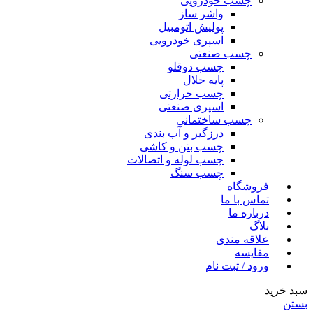
چسب خودرویی
واشر ساز
پولیش اتومبیل
اسپری خودرویی
چسب صنعتی
چسب دوقلو
پایه حلال
چسب حرارتی
اسپری صنعتی
چسب ساختمانی
درزگیر و آب بندی
چسب بتن و کاشی
چسب لوله و اتصالات
چسب سنگ
فروشگاه
تماس با ما
درباره ما
بلاگ
علاقه مندی
مقایسه
ورود / ثبت نام
سبد خرید
بستن