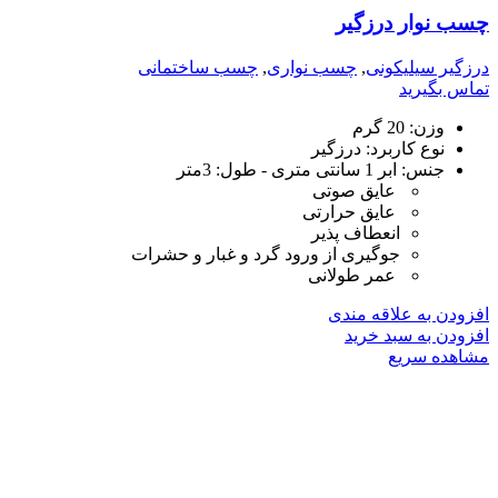
چسب نوار درزگیر
درزگیر سیلیکونی
,
چسب نواری
,
چسب ساختمانی
تماس بگیرید
وزن:
20 گرم
نوع کاربرد:
درزگیر
جنس: ابر 1 سانتی متری - طول: 3متر
عایق صوتی
عایق حرارتی
انعطاف پذیر
جوگیری از ورود گرد و غبار و حشرات
عمر طولانی
افزودن به علاقه مندی
افزودن به سبد خرید
مشاهده سریع