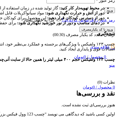
رمز عبور
*
در محیط تهویه‌دار کار کنید:
گاز تولید شده در زمان استفاده از
ورود
دور از آتش و حرارت نگهداری شود:
مواد سیانوآکریلات قابل اشت
دور از دسترس کودکان قرار دهید:
این محصول برای کودکان خطرن
رمز عبور را فراموش کرده اید؟
مرا به خاطر بسپار
در دمای مناسب و دور از نور خورشید نگهداری شود:
برای حفظ کیفیت، چسب را در
ورود با کد یکبارمصرف
نتیجه‌گیری
ارسال مجدد کد یکبار مصرف
(00:
30
)
چسب ۱۲۳ ولفیکس با ویژگی‌های برجسته و عملکرد بی‌نظیر خود،
علاقه مندی
اتصالات قوی و پایداری ایجاد کنید.
0
محصول
/
0
تومان
چسب ۱۲۳ ولفیکس حجم ۴۰۰ میلی لیتر را همین حالا از سایت آنی‌چسب تهیه کنید و تجربه‌ای متفاوت از اتصالات فوری را احساس کنید! برای خرید و اطلاعات بیشتر به صفحه محصول در سایت مراجعه کنید.
منو
نظرات (0)
0
محصول
/
0
تومان
نقد و بررسی‌ها
هنوز بررسی‌ای ثبت نشده است.
اولین کسی باشید که دیدگاهی می نویسد “چسب 123 وول فیکس بزرگ”