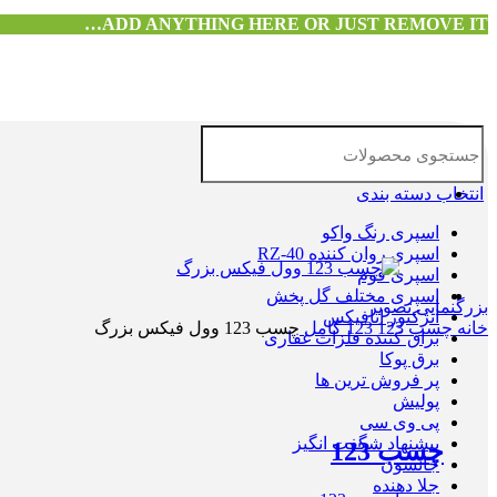
ADD ANYTHING HERE OR JUST REMOVE IT…
انتخاب دسته بندی
اسپری رنگ واکو
اسپری روان کننده RZ-40
اسپری فوم
اسپری مختلف گل پخش
بزرگنمایی تصویر
انژکتور اتافیکس
خانه
چسب 123
123 کامل
چسب 123 وول فیکس بزرگ
براق کننده فلزات غفاری
برق پوکا
پر فروش ترین ها
پولیش
پی وی سی
پیشنهاد شگفت انگیز
چسب 123
جانسون
جلا دهنده