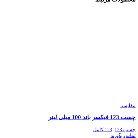
مقایسه
چسب 123 فیکسر باند 100 میلی لیتر
چسب 123
,
123 کامل
تماس بگیرید