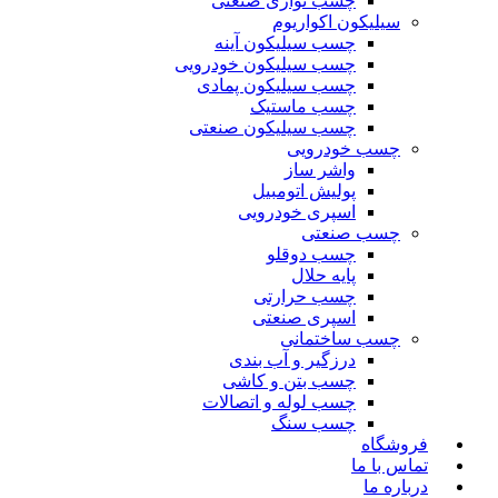
چسب نواری صنعتی
سیلیکون اکواریوم
چسب سیلیکون آینه
چسب سیلیکون خودرویی
چسب سیلیکون پمادی
چسب ماستیک
چسب سیلیکون صنعتی
چسب خودرویی
واشر ساز
پولیش اتومبیل
اسپری خودرویی
چسب صنعتی
چسب دوقلو
پایه حلال
چسب حرارتی
اسپری صنعتی
چسب ساختمانی
درزگیر و آب بندی
چسب بتن و کاشی
چسب لوله و اتصالات
چسب سنگ
فروشگاه
تماس با ما
درباره ما