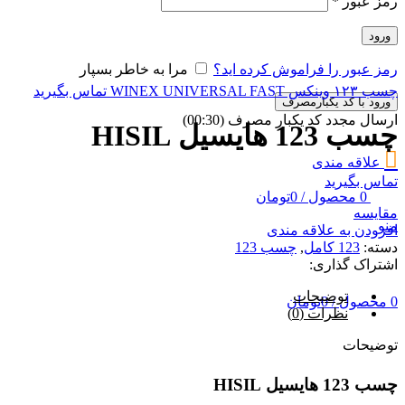
رمز عبور
*
ورود
رمز عبور را فراموش کرده اید؟
مرا به خاطر بسپار
چسب ۱۲۳ وینکس WINEX UNIVERSAL FAST
تماس بگیرید
ورود با کد یکبارمصرف
ارسال مجدد کد یکبار مصرف
(00:
30
)
چسب 123 هایسیل HISIL
علاقه مندی
تماس بگیرید
0
محصول
/
0
تومان
مقایسه
منو
افزودن به علاقه مندی
دسته:
123 کامل
,
چسب 123
اشتراک گذاری:
توضیحات
0
محصول
/
0
تومان
نظرات (0)
توضیحات
چسب 123 هایسیل HISIL