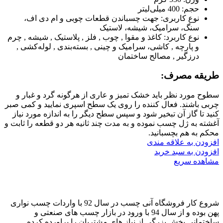
حجم:
400 میلی‌لیتر
نوع کاربری:
جهت چسباندن قطعات چوبی و ام دی اف،
سنگ، سرامیک، شیشه، لاستیک
نوع کاربرد:
کاغذ و مقوا , چوب , فلز , پلاستیک , شیشه , چرم
و پارچه , کاشی، سرامیک و چینی , بسته‌بندی , لوله‌کشی ,
درزگیر , مصالح ساختمان
طریقه مصرف:
سطوح مورد نظر باید خشک تمیز و عاری از هرگونه گرد و غبار و
چربی باشند. فعال کننده را روی یک سطح اسپری نمایید و کمی صبر
کنید تا گاز آن تبخیر شود و سپس سطح دیگر را به اندازه مورد نیاز
آغشته به ژل چسب نموده و به مدت چند ثانیه هر دو قطعه را ثابت و
محکم به هم بچسبانید.
افزودن به علاقه مندی
افزودن به سبد خرید
مشاهده سریع
شروع کار فروشگاه آنی چسب در سال 92 با واردات چسب نواری
پهن بوده و از سال 94 با ورود در بازار چسب های صنعتی و
ساختمانی بخش بزرگی از نیاز های مشتریان را براورده کرده