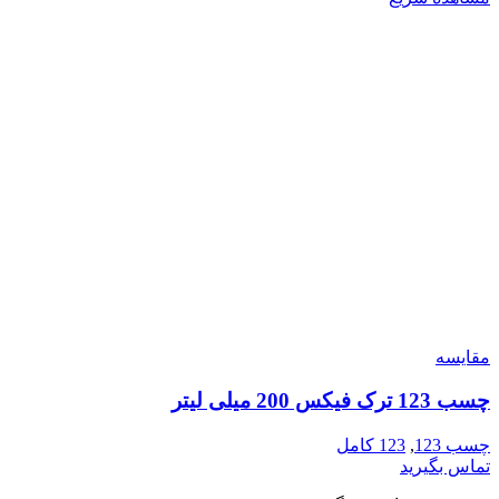
مقایسه
چسب 123 ترک فیکس 200 میلی لیتر
چسب 123
,
123 کامل
تماس بگیرید