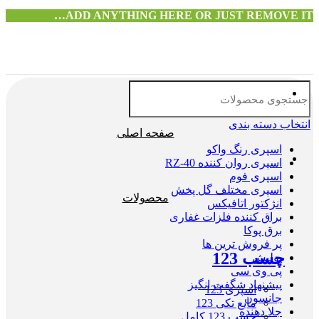
ADD ANYTHING HERE OR JUST REMOVE IT…
انتخاب دسته بندی
صفحه اصلی
اسپری رنگ واکو
اسپری روان کننده RZ-40
اسپری فوم
اسپری مختلف گل پخش
محصولات
انژکتور اتافیکس
براق کننده فلزات غفاری
برق پوکا
پر فروش ترین ها
چسب 123
پولیش
پی وی سی
پیشنهاد شگفت انگیز
اسپری 123
جانسون
مایع تکی 123
جلا دهنده
چسب 123 کامل