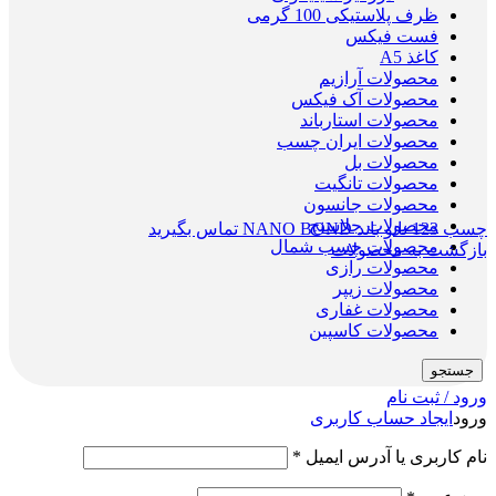
ظرف پلاستیکی 100 گرمی
فست فیکس
کاغذ A5
محصولات آرازیم
محصولات آک فیکس
محصولات استارباند
محصولات ایران چسب
محصولات بل
محصولات تانگیت
محصولات جانسون
محصولات جلاسنج
چسب 123 نانو باند NANO BOND
تماس بگیرید
محصولات چسب شمال
بازگشت به محصولات
محصولات رازی
محصولات زیپر
محصولات غفاری
محصولات کاسپین
جستجو
ورود / ثبت نام
ورود
ایجاد حساب کاربری
نام کاربری یا آدرس ایمیل
*