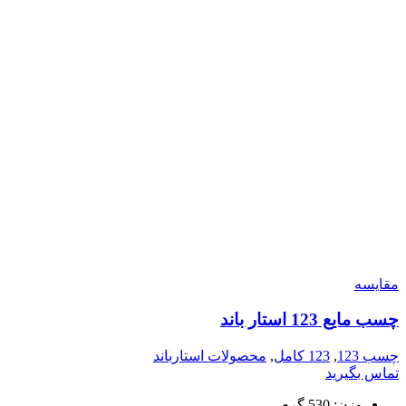
مقایسه
چسب مايع 123 استار باند
چسب 123
,
123 کامل
,
محصولات استارباند
تماس بگیرید
وزن:
530 گرم