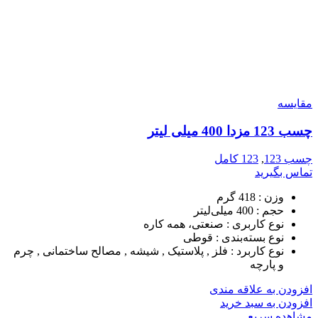
مقایسه
چسب 123 مزدا 400 میلی لیتر
چسب 123
,
123 کامل
تماس بگیرید
وزن :
418 گرم
حجم :
400 میلی‌لیتر
نوع کاربری :
صنعتی، همه کاره
نوع بسته‌بندی :
قوطی
نوع کاربرد :
فلز , پلاستیک , شیشه , مصالح ساختمانی , چرم
و پارچه
افزودن به علاقه مندی
افزودن به سبد خرید
مشاهده سریع