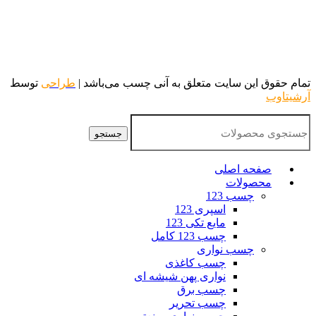
تمام حقوق این سایت متعلق به آنی چسب می‌باشد |
طراحی
توسط
آرشیتاوب
جستجو
صفحه اصلی
محصولات
چسب 123
اسپری 123
مایع تکی 123
چسب 123 کامل
چسب نواری
چسب کاغذی
نواری پهن شیشه ای
چسب برق
چسب تحریر