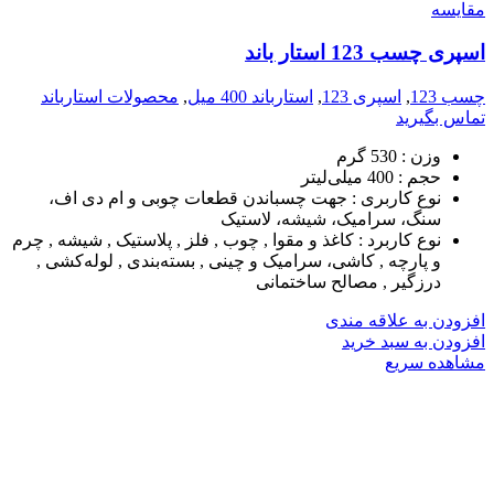
مقایسه
اسپری چسب 123 استار باند
چسب 123
,
اسپری 123
,
استارباند 400 میل
,
محصولات استارباند
تماس بگیرید
وزن :
530 گرم
حجم :
400 میلی‌لیتر
نوع کاربری :
جهت چسباندن قطعات چوبی و ام دی اف،
سنگ، سرامیک، شیشه، لاستیک
نوع کاربرد :
کاغذ و مقوا , چوب , فلز , پلاستیک , شیشه , چرم
و پارچه , کاشی، سرامیک و چینی , بسته‌بندی , لوله‌کشی ,
درزگیر , مصالح ساختمانی
افزودن به علاقه مندی
افزودن به سبد خرید
مشاهده سریع