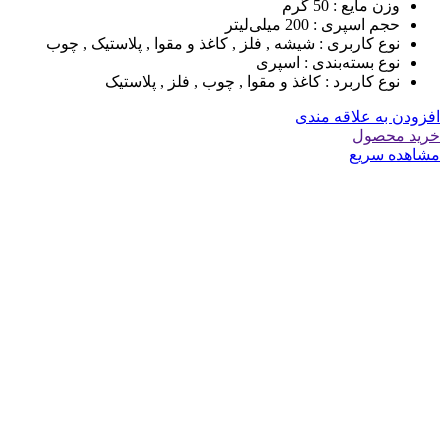
وزن مایع :
50 گرم
حجم اسپری :
200 میلی‌لیتر
نوع کاربری :
شیشه , فلز , کاغذ و مقوا , پلاستیک , چوب
نوع بسته‌بندی :
اسپری
نوع کاربرد :
کاغذ و مقوا , چوب , فلز , پلاستیک
افزودن به علاقه مندی
خرید محصول
مشاهده سریع