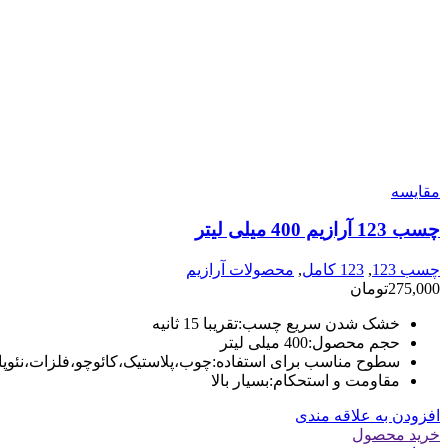
مقایسه
چسب 123 آرازیم 400 میلی لیتر
چسب 123
,
123 کامل
,
محصولات آرازیم
275,000
تومان
خشک شدن سریع چسب:
تقریبا 15 ثانیه
حجم محصول:
400 میلی لیتر
سطوح مناسب برای استفاده:
چوب،پلاستیک،کائوچو،فلزات،نئوپا
مقاومت و استحکام:
بسیار بالا
افزودن به علاقه مندی
خرید محصول