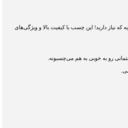
 پرقدرت هستید که تو هر پروژه‌ای عالی عمل کنه، چسب 123 توسن کد as32 همون چیزیه که نیاز دارید! این چسب با کیفیت بالا و ویژگی‌های
ی.