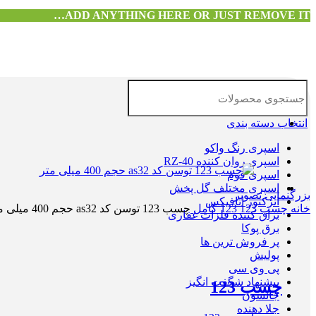
ADD ANYTHING HERE OR JUST REMOVE IT…
انتخاب دسته بندی
اسپری رنگ واکو
اسپری روان کننده RZ-40
اسپری فوم
اسپری مختلف گل پخش
بزرگنمایی تصویر
انژکتور اتافیکس
خانه
چسب 123
123 کامل
چسب 123 توسن کد as32 حجم 400 میلی متر
براق کننده فلزات غفاری
برق پوکا
پر فروش ترین ها
پولیش
پی وی سی
پیشنهاد شگفت انگیز
چسب 123
جانسون
جلا دهنده