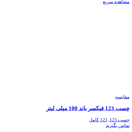
مشاهده سریع
مقایسه
چسب 123 فیکسر باند 100 میلی لیتر
چسب 123
,
123 کامل
تماس بگیرید