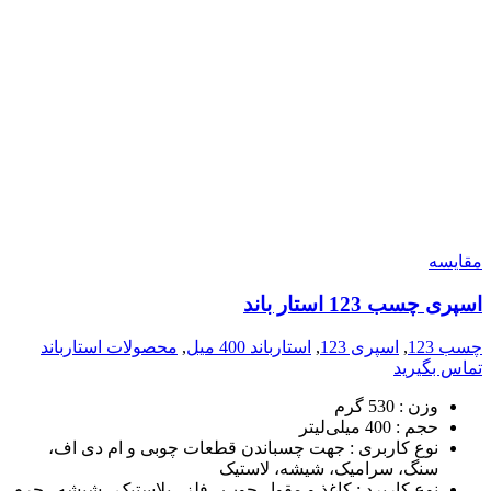
مقایسه
اسپری چسب 123 استار باند
چسب 123
,
اسپری 123
,
استارباند 400 میل
,
محصولات استارباند
تماس بگیرید
وزن :
530 گرم
حجم :
400 میلی‌لیتر
نوع کاربری :
جهت چسباندن قطعات چوبی و ام دی اف،
سنگ، سرامیک، شیشه، لاستیک
نوع کاربرد :
کاغذ و مقوا , چوب , فلز , پلاستیک , شیشه , چرم