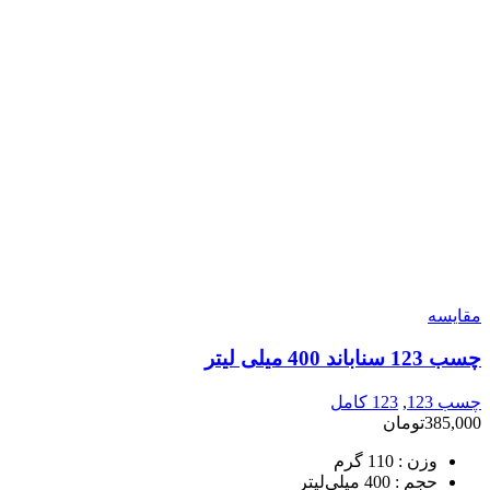
مقایسه
چسب 123 سناباند 400 میلی لیتر
چسب 123
,
123 کامل
385,000
تومان
وزن :
110 گرم
حجم :
400 میلی‌لیتر