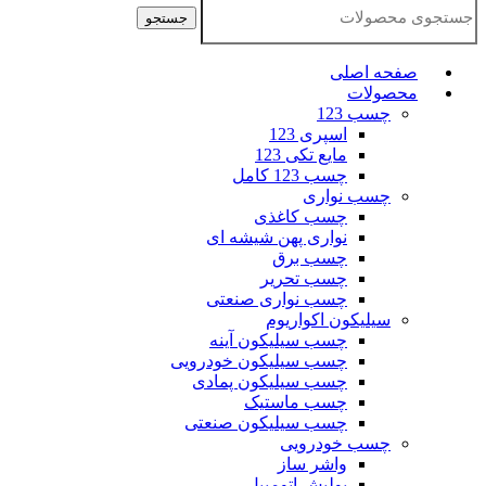
جستجو
صفحه اصلی
محصولات
چسب 123
اسپری 123
مایع تکی 123
چسب 123 کامل
چسب نواری
چسب کاغذی
نواری پهن شیشه ای
چسب برق
چسب تحریر
چسب نواری صنعتی
سیلیکون اکواریوم
چسب سیلیکون آینه
چسب سیلیکون خودرویی
چسب سیلیکون پمادی
چسب ماستیک
چسب سیلیکون صنعتی
چسب خودرویی
واشر ساز
پولیش اتومبیل