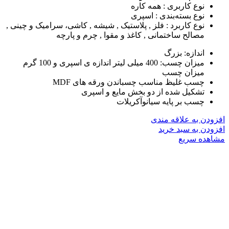
نوع کاربری :
همه کاره
نوع بسته‌بندی :
اسپری
نوع کاربرد :
فلز , پلاستیک , شیشه , کاشی، سرامیک و چینی ,
مصالح ساختمانی , کاغذ و مقوا , چرم و پارچه
اندازه‏‏:‏‏ بزرگ
میزان چسب‏‏:‏‏ 400 میلی لیتر اندازه ی اسپری و 100 گرم
میزان چسب
چسب غلیظ مناسب چسباندن ورقه های MDF
تشکیل شده از دو بخش مایع و اسپری
چسب بر پایه سیانوآکریلات
افزودن به علاقه مندی
افزودن به سبد خرید
مشاهده سریع