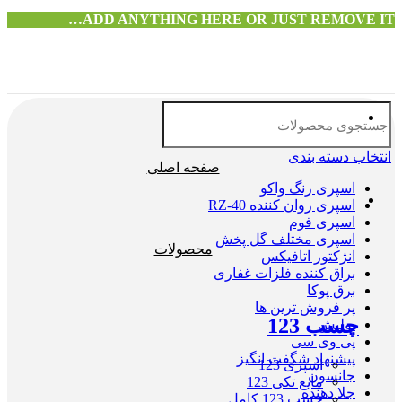
ADD ANYTHING HERE OR JUST REMOVE IT…
انتخاب دسته بندی
صفحه اصلی
اسپری رنگ واکو
اسپری روان کننده RZ-40
اسپری فوم
اسپری مختلف گل پخش
محصولات
انژکتور اتافیکس
براق کننده فلزات غفاری
برق پوکا
پر فروش ترین ها
چسب 123
پولیش
پی وی سی
پیشنهاد شگفت انگیز
اسپری 123
جانسون
مایع تکی 123
جلا دهنده
چسب 123 کامل