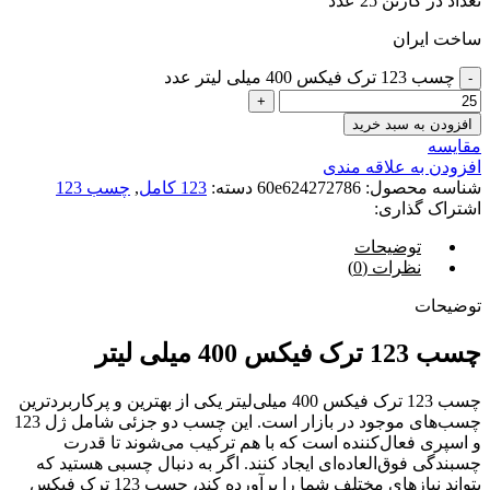
تعداد در کارتن 25 عدد
ساخت ایران
چسب 123 ترک فیکس 400 میلی لیتر عدد
افزودن به سبد خرید
مقایسه
افزودن به علاقه مندی
شناسه محصول:
60e624272786
دسته:
123 کامل
,
چسب 123
اشتراک گذاری:
توضیحات
نظرات (0)
توضیحات
چسب 123 ترک فیکس 400 میلی لیتر
چسب 123 ترک فیکس 400 میلی‌لیتر یکی از بهترین و پرکاربردترین
چسب‌های موجود در بازار است. این چسب دو جزئی شامل ژل 123
و اسپری فعال‌کننده است که با هم ترکیب می‌شوند تا قدرت
چسبندگی فوق‌العاده‌ای ایجاد کنند. اگر به دنبال چسبی هستید که
بتواند نیازهای مختلف شما را برآورده کند، چسب 123 ترک فیکس