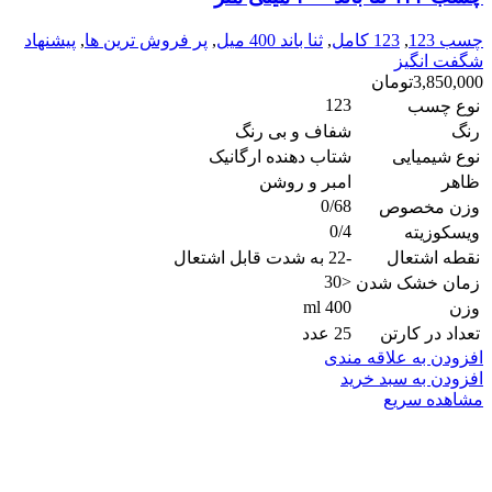
چسب 123
,
123 کامل
,
ثنا باند 400 میل
,
پر فروش ترین ها
,
پیشنهاد
شگفت انگیز
3,850,000
تومان
123
نوع چسب
رنگ
شفاف و بی رنگ
نوع شیمیایی
شتاب دهنده ارگانیک
ظاهر
امبر و روشن
0/68
وزن مخصوص
0/4
ویسکوزیته
نقطه اشتعال
-22 به شدت قابل اشتعال
<30
زمان خشک شدن
400 ml
وزن
تعداد در کارتن
25 عدد
افزودن به علاقه مندی
افزودن به سبد خرید
مشاهده سریع