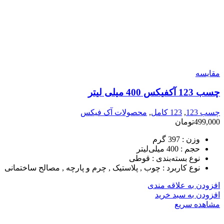
مقایسه
چسب 123 آکفیکس 400 میلی لیتر
چسب 123
,
123 کامل
,
محصولات آک فیکس
499,000
تومان
وزن :
397 گرم
حجم :
400 میلی‌لیتر
نوع بسته‌بندی :
قوطی
نوع کاربرد :
چوب , پلاستیک , چرم و پارچه , مصالح ساختمانی
افزودن به علاقه مندی
افزودن به سبد خرید
مشاهده سریع