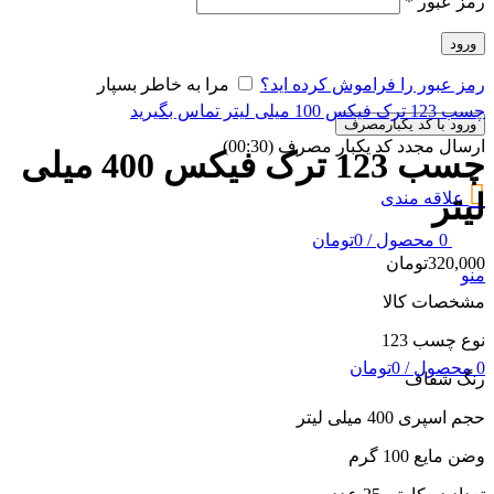
رمز عبور
*
ورود
رمز عبور را فراموش کرده اید؟
مرا به خاطر بسپار
چسب 123 ترک فیکس 100 میلی لیتر
تماس بگیرید
ورود با کد یکبارمصرف
ارسال مجدد کد یکبار مصرف
(00:
30
)
چسب 123 ترک فیکس 400 میلی
لیتر
علاقه مندی
0
محصول
/
0
تومان
320,000
تومان
منو
مشخصات کالا
نوع چسب 123
0
محصول
/
0
تومان
رنگ شفاف
حجم اسپری 400 میلی لیتر
وضن مایع 100 گرم