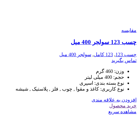
مقایسه
چسب 123 سولجر 400 میل
چسب 123
,
123 کامل
,
سولجر 400 میل
تماس بگیرید
وزن: 460 گرم
حجم: 400 میلی لیتر
نوع بسته بندی: اسپری
نوع کاربری: کاغذ و مقوا , چوب , فلز , پلاستیک , شیشه
افزودن به علاقه مندی
خرید محصول
مشاهده سریع