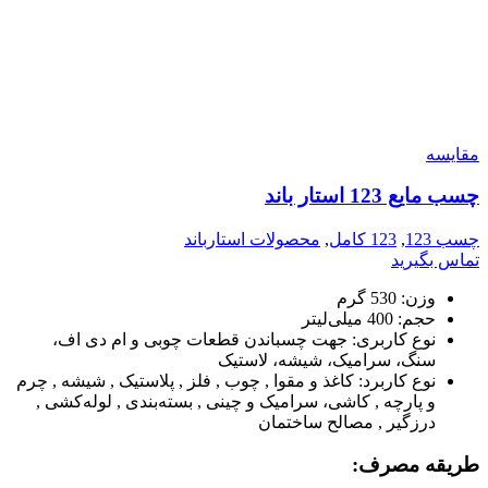
مقایسه
چسب مايع 123 استار باند
چسب 123
,
123 کامل
,
محصولات استارباند
تماس بگیرید
وزن:
530 گرم
حجم:
400 میلی‌لیتر
نوع کاربری:
جهت چسباندن قطعات چوبی و ام دی اف،
سنگ، سرامیک، شیشه، لاستیک
نوع کاربرد:
کاغذ و مقوا , چوب , فلز , پلاستیک , شیشه , چرم
و پارچه , کاشی، سرامیک و چینی , بسته‌بندی , لوله‌کشی ,
درزگیر , مصالح ساختمان
طریقه مصرف: