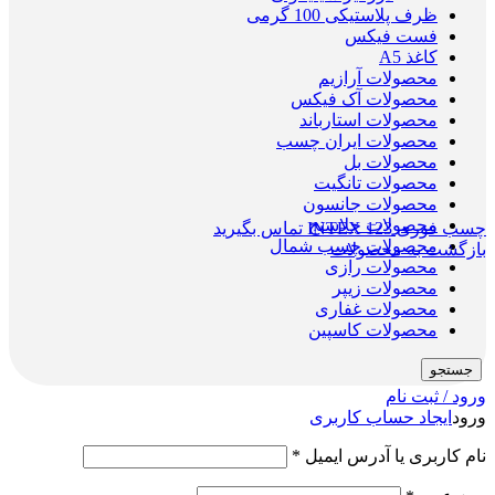
ظرف پلاستیکی 100 گرمی
فست فیکس
کاغذ A5
محصولات آرازیم
محصولات آک فیکس
محصولات استارباند
محصولات ایران چسب
محصولات بل
محصولات تانگیت
محصولات جانسون
محصولات جلاسنج
چسب فوری INTEX 123
تماس بگیرید
محصولات چسب شمال
بازگشت به محصولات
محصولات رازی
محصولات زیپر
محصولات غفاری
محصولات کاسپین
جستجو
ورود / ثبت نام
ورود
ایجاد حساب کاربری
نام کاربری یا آدرس ایمیل
*