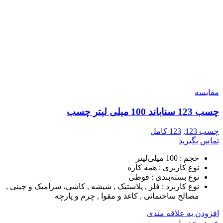
مقایسه
چسب 123 سناباند 100 میلی لیتر چسب
چسب 123
,
123 کامل
تماس بگیرید
حجم :
100 میلی‌لیتر
نوع کاربری :
همه کاره
نوع بسته‌بندی :
قوطی
نوع کاربرد :
فلز , پلاستیک , شیشه , کاشی، سرامیک و چینی ,
مصالح ساختمانی , کاغذ و مقوا , چرم و پارچه
افزودن به علاقه مندی
خرید محصول