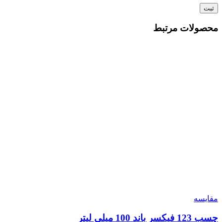
محصولات مرتبط
مقایسه
چسب 123 فیکسر باند 100 میلی لیتر