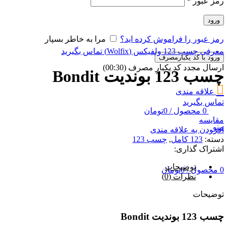
رمز عبور
*
ورود
رمز عبور را فراموش کرده اید؟
مرا به خاطر بسپار
معرفی چسب 123 ولفیکس (Wolfix)
تماس بگیرید
ورود با کد یکبارمصرف
ارسال مجدد کد یکبار مصرف
(00:
30
)
چسب 123 بوندیت Bondit
علاقه مندی
تماس بگیرید
0
محصول
/
0
تومان
مقایسه
منو
افزودن به علاقه مندی
دسته:
123 کامل
,
چسب 123
اشتراک گذاری:
توضیحات
0
محصول
/
0
تومان
نظرات (0)
توضیحات
چسب 123 بوندیت Bondit