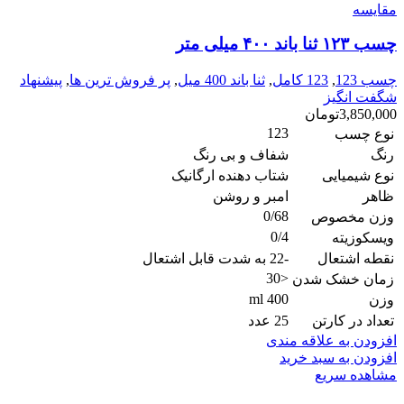
مقایسه
چسب ۱۲۳ ثنا باند ۴۰۰ میلی متر
چسب 123
,
123 کامل
,
ثنا باند 400 میل
,
پر فروش ترین ها
,
پیشنهاد
شگفت انگیز
3,850,000
تومان
123
نوع چسب
رنگ
شفاف و بی رنگ
نوع شیمیایی
شتاب دهنده ارگانیک
ظاهر
امبر و روشن
0/68
وزن مخصوص
0/4
ویسکوزیته
نقطه اشتعال
-22 به شدت قابل اشتعال
<30
زمان خشک شدن
400 ml
وزن
تعداد در کارتن
25 عدد
افزودن به علاقه مندی
افزودن به سبد خرید
مشاهده سریع