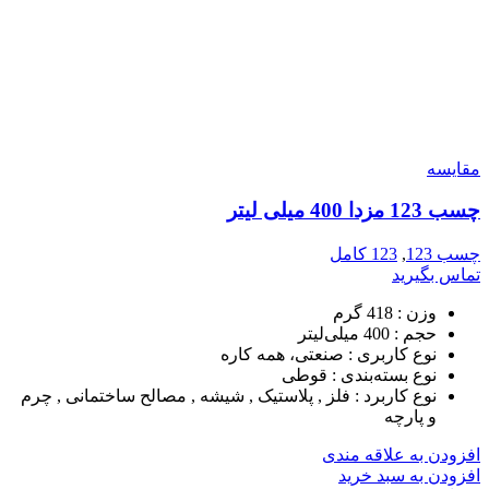
مقایسه
چسب 123 مزدا 400 میلی لیتر
چسب 123
,
123 کامل
تماس بگیرید
وزن :
418 گرم
حجم :
400 میلی‌لیتر
نوع کاربری :
صنعتی، همه کاره
نوع بسته‌بندی :
قوطی
نوع کاربرد :
فلز , پلاستیک , شیشه , مصالح ساختمانی , چرم
و پارچه
افزودن به علاقه مندی
افزودن به سبد خرید