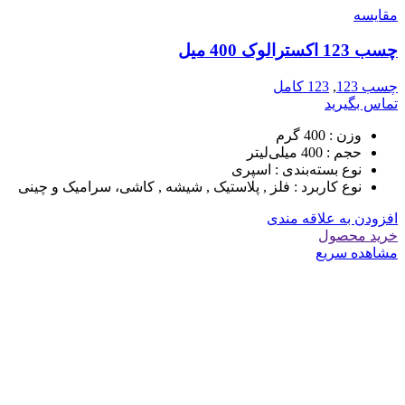
مقایسه
چسب 123 اکسترالوک 400 میل
چسب 123
,
123 کامل
تماس بگیرید
وزن :
400 گرم
حجم :
400 میلی‌لیتر
نوع بسته‌بندی :
اسپری
نوع کاربرد :
فلز , پلاستیک , شیشه , کاشی، سرامیک و چینی
افزودن به علاقه مندی
خرید محصول
مشاهده سریع