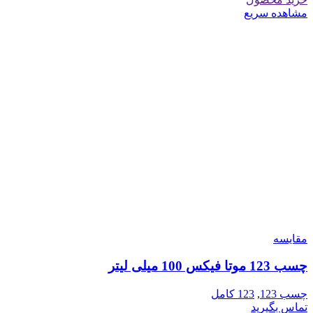
مشاهده سریع
مقایسه
چسب 123 موتا فیکس 100 میلی لیتر
چسب 123
,
123 کامل
تماس بگیرید