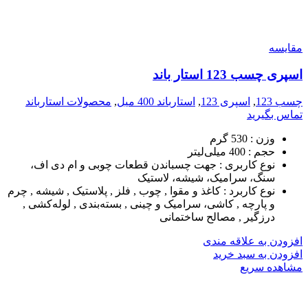
مقایسه
اسپری چسب 123 استار باند
چسب 123
,
اسپری 123
,
استارباند 400 میل
,
محصولات استارباند
تماس بگیرید
وزن :
530 گرم
حجم :
400 میلی‌لیتر
نوع کاربری :
جهت چسباندن قطعات چوبی و ام دی اف،
سنگ، سرامیک، شیشه، لاستیک
نوع کاربرد :
کاغذ و مقوا , چوب , فلز , پلاستیک , شیشه , چرم
و پارچه , کاشی، سرامیک و چینی , بسته‌بندی , لوله‌کشی ,
درزگیر , مصالح ساختمانی
افزودن به علاقه مندی
افزودن به سبد خرید
مشاهده سریع