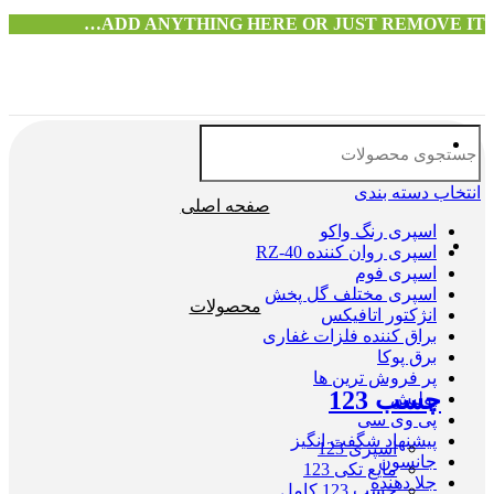
ADD ANYTHING HERE OR JUST REMOVE IT…
انتخاب دسته بندی
صفحه اصلی
اسپری رنگ واکو
اسپری روان کننده RZ-40
اسپری فوم
اسپری مختلف گل پخش
محصولات
انژکتور اتافیکس
براق کننده فلزات غفاری
برق پوکا
پر فروش ترین ها
چسب 123
پولیش
پی وی سی
پیشنهاد شگفت انگیز
اسپری 123
جانسون
مایع تکی 123
جلا دهنده
چسب 123 کامل