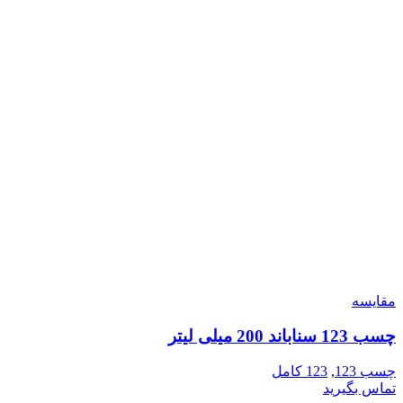
مقایسه
چسب 123 سناباند 200 میلی لیتر
چسب 123
,
123 کامل
تماس بگیرید