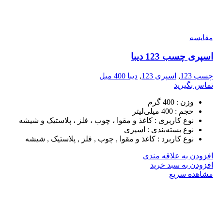
مقایسه
اسپری چسب 123 دیبا
چسب 123
,
اسپری 123
,
دیبا 400 میل
تماس بگیرید
وزن :
400 گرم
حجم :
400 میلی‌لیتر
نوع کاربری :
کاغذ و مقوا ، چوب ، فلز ، پلاستیک و شیشه
نوع بسته‌بندی :
اسپری
نوع کاربرد :
کاغذ و مقوا , چوب , فلز , پلاستیک , شیشه
افزودن به علاقه مندی
افزودن به سبد خرید
مشاهده سریع