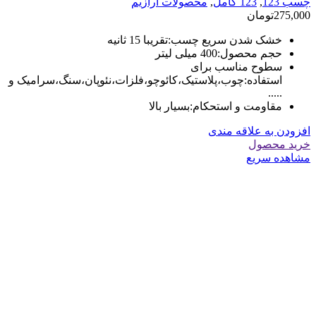
چسب 123
,
123 کامل
,
محصولات آرازیم
275,000
تومان
خشک شدن سریع چسب:
تقریبا 15 ثانیه
حجم محصول:
400 میلی لیتر
سطوح مناسب برای
استفاده:
چوب،پلاستیک،کائوچو،فلزات،نئوپان،سنگ،سرامیک و
.....
مقاومت و استحکام:
بسیار بالا
افزودن به علاقه مندی
خرید محصول
مشاهده سریع