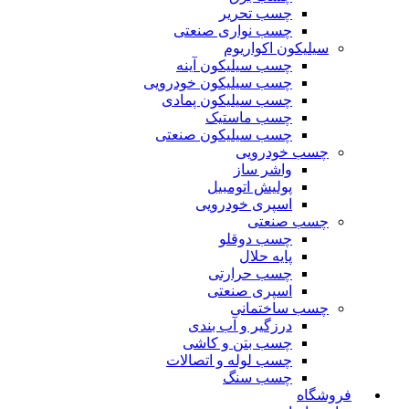
چسب تحریر
چسب نواری صنعتی
سیلیکون اکواریوم
چسب سیلیکون آینه
چسب سیلیکون خودرویی
چسب سیلیکون پمادی
چسب ماستیک
چسب سیلیکون صنعتی
چسب خودرویی
واشر ساز
پولیش اتومبیل
اسپری خودرویی
چسب صنعتی
چسب دوقلو
پایه حلال
چسب حرارتی
اسپری صنعتی
چسب ساختمانی
درزگیر و آب بندی
چسب بتن و کاشی
چسب لوله و اتصالات
چسب سنگ
فروشگاه