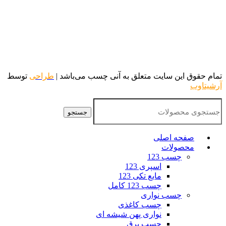
تمام حقوق این سایت متعلق به آنی چسب می‌باشد |
طراحی
توسط
آرشیتاوب
جستجو
صفحه اصلی
محصولات
چسب 123
اسپری 123
مایع تکی 123
چسب 123 کامل
چسب نواری
چسب کاغذی
نواری پهن شیشه ای
چسب برق