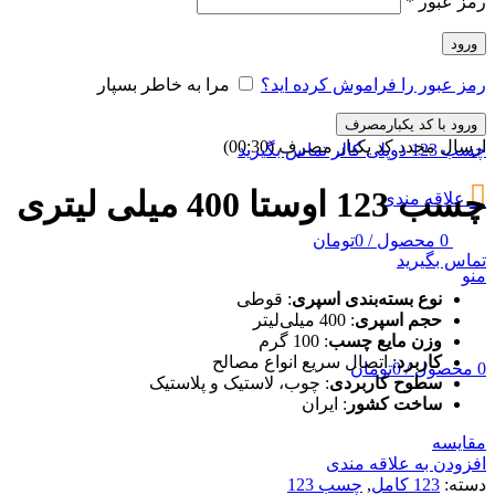
رمز عبور
*
ورود
رمز عبور را فراموش کرده اید؟
مرا به خاطر بسپار
ورود با کد یکبارمصرف
ارسال مجدد کد یکبار مصرف
(00:
30
)
چسب 123 دوپلی کالر
تماس بگیرید
چسب 123 اوستا 400 میلی لیتری
علاقه مندی
0
محصول
/
0
تومان
تماس بگیرید
منو
نوع بسته‌بندی اسپری
: قوطی
حجم اسپری
: 400 میلی‌لیتر
وزن مایع چسب
: 100 گرم
کاربرد
: اتصال سریع انواع مصالح
0
محصول
/
0
تومان
سطوح کاربردی
: چوب، لاستیک و پلاستیک
ساخت کشور
: ایران
مقایسه
افزودن به علاقه مندی
دسته:
123 کامل
,
چسب 123