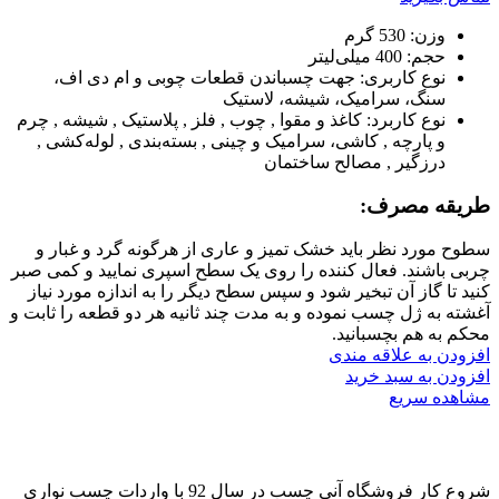
وزن:
530 گرم
حجم:
400 میلی‌لیتر
نوع کاربری:
جهت چسباندن قطعات چوبی و ام دی اف،
سنگ، سرامیک، شیشه، لاستیک
نوع کاربرد:
کاغذ و مقوا , چوب , فلز , پلاستیک , شیشه , چرم
و پارچه , کاشی، سرامیک و چینی , بسته‌بندی , لوله‌کشی ,
درزگیر , مصالح ساختمان
طریقه مصرف:
سطوح مورد نظر باید خشک تمیز و عاری از هرگونه گرد و غبار و
چربی باشند. فعال کننده را روی یک سطح اسپری نمایید و کمی صبر
کنید تا گاز آن تبخیر شود و سپس سطح دیگر را به اندازه مورد نیاز
آغشته به ژل چسب نموده و به مدت چند ثانیه هر دو قطعه را ثابت و
محکم به هم بچسبانید.
افزودن به علاقه مندی
افزودن به سبد خرید
مشاهده سریع
شروع کار فروشگاه آنی چسب در سال 92 با واردات چسب نواری