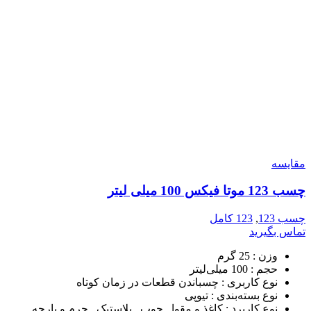
مقایسه
چسب 123 موتا فیکس 100 میلی لیتر
چسب 123
,
123 کامل
تماس بگیرید
وزن :
25 گرم
حجم :
100 میلی‌لیتر
نوع کاربری :
چسباندن قطعات در زمان کوتاه
نوع بسته‌بندی :
تیوپی
نوع کاربرد :
کاغذ و مقوا , چوب , پلاستیک , چرم و پارچه ,