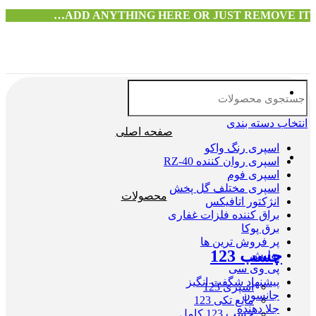
ADD ANYTHING HERE OR JUST REMOVE IT…
انتخاب دسته بندی
صفحه اصلی
اسپری رنگ واکو
اسپری روان کننده RZ-40
اسپری فوم
اسپری مختلف گل پخش
محصولات
انژکتور اتافیکس
براق کننده فلزات غفاری
برق پوکا
پر فروش ترین ها
چسب 123
پولیش
پی وی سی
پیشنهاد شگفت انگیز
اسپری 123
جانسون
مایع تکی 123
جلا دهنده
چسب 123 کامل