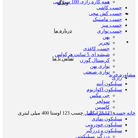
همه کاره رازی 100 سی سی
وبلاگ
چسب کاشی
چسب کش مچی
چسب ماستیک
چسب میز
درباره ما
چسب نواری
پهن
تحریر
چسب کاغذی
شیشه ای 5 سانت هرکولس
تماس با ما
کریستال گوزن
نواری پهن
نواری صنعتی
مشاوره خرید
رازی
سیلیکون آینه
سیلیکون اکواریوم
جی مکس
سولجر
بزرگنمایی تصویر
کاسپین
خانه
چسب 123
123 کامل
چسب 123 اوستا 400 میلی لیتری
مستر سیل
سیلیکون پمادی
سیلیکون خودرویی
سیلیکون و درزگیر
درزگیر سیلیکونی