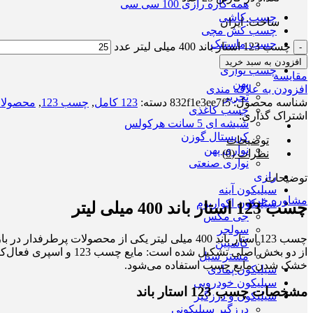
همه کاره رازی 100 سی سی
چسب کاشی
ساخت: ایران
چسب کش مچی
چسب ماستیک
چسب 123 استار باند 400 میلی لیتر عدد
چسب میز
افزودن به سبد خرید
چسب نواری
مقایسه
پهن
افزودن به علاقه مندی
تحریر
شناسه محصول:
832f1e3ee7f5
دسته:
123 کامل
,
چسب 123
,
محصولات
چسب کاغذی
اشتراک گذاری:
شیشه ای 5 سانت هرکولس
کریستال گوزن
توضیحات
نواری پهن
نظرات (0)
نواری صنعتی
رازی
توضیحات
سیلیکون آینه
مشاوره خرید
سیلیکون اکواریوم
چسب 123 استار باند 400 میلی لیتر
جی مکس
سولجر
چسب 123 استار باند 400 میلی لیتر یکی از محصول
کاسپین
مستر سیل
خشک شدن مایع چسب استفاده می‌شود.
سیلیکون پمادی
سیلیکون خودرویی
مشخصات چسب 123 استار باند
سیلیکون و درزگیر
درزگیر سیلیکونی