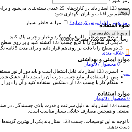
رمز عبور
*
ورود
مستقیم نور آفتاب و باران نگهداری شود.
رمز عبور را فراموش کرده اید؟
مرا به خاطر بسپار
نحوه استفاده
ورود با کد یکبارمصرف
سطح مورد نظر را از هر گونه گرد و غبار و چربی پاک کنید.
ارسال مجدد کد یکبار مصرف
(00:
30
)
یکی از سطوح را با مایع چسب 123 آغشته کنید و بر روی سطح دیگر همزمان اسپری فعال‌کننده را استفاده کنید.
دو سطح را با دقت بر روی هم قرار داده و برای مدت 5 ثانیه نگه دارید.
علاقه مندی
موارد ایمنی و بهداشتی
0
محصول
/
0
تومان
اسپری 123 استار باند قابل اشتعال است و باید دور از نور مستقیم آفتاب و شعله نگهداری شود.
منو
پس از استفاده از مایع چسب، درب آن را ببندید تا از خشک شد
هنگام کار با چسب 123 از دستکش استفاده کنید و آن را دور از دسترس کودکان نگه دارید.
موارد استفاده
0
محصول
/
0
تومان
صنعتی و همچنین مصارف خانگی بسیار مناسب است.
دست ندهید.