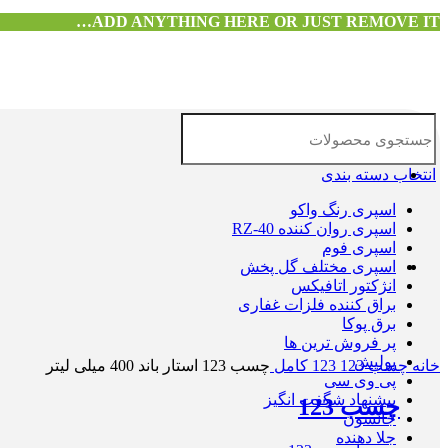
ADD ANYTHING HERE OR JUST REMOVE IT…
انتخاب دسته بندی
اسپری رنگ واکو
اسپری روان کننده RZ-40
اسپری فوم
اسپری مختلف گل پخش
انژکتور اتافیکس
براق کننده فلزات غفاری
برق پوکا
پر فروش ترین ها
بزرگنمایی تصویر
پولیش
خانه
چسب 123
123 کامل
چسب 123 استار باند 400 میلی لیتر
پی وی سی
پیشنهاد شگفت انگیز
چسب 123
جانسون
جلا دهنده