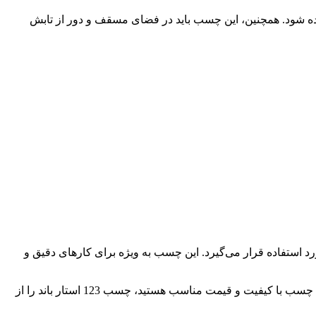
 می‌شود و برای جلوگیری از آسیب به اسپری‌ها، نباید بیش از 5 کارتن روی هم قرار داده شود. همچنین، این چسب باید در فضای مسقف و دور از تابش
مانند چوب، MDF، سنگ، شیشه، پلاستیک و انواع فلزات مورد استفاده قرار می‌گیرد. این چسب به ویژه برای کارهای دقیق و
با توجه به این توضیحات، چسب 123 استار باند یکی از بهترین گزینه‌ها برای چسباندن مواد مختلف با سرعت و دقت بالا است. اگر به دنبال یک چسب با کیفیت و قیمت مناسب هستید، چسب 123 استار باند را از