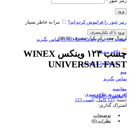
رمز عبور
*
ورود
رمز عبور را فراموش کرده اید؟
مرا به خاطر بسپار
ورود با کد یکبارمصرف
ارسال مجدد کد یکبار مصرف
(00:
30
)
چسب ۱۲۳ یورو باند EURO BOND
تماس بگیرید
چسب ۱۲۳ وینکس WINEX
علاقه مندی
UNIVERSAL FAST
0
محصول
/
0
تومان
منو
تماس بگیرید
مقایسه
افزودن به علاقه مندی
0
محصول
/
0
تومان
دسته:
123 کامل
,
چسب 123
اشتراک گذاری:
توضیحات
نظرات (0)