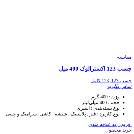
مقایسه
چسب 123 اکسترالوک 400 میل
چسب 123
,
123 کامل
تماس بگیرید
وزن :
400 گرم
حجم :
400 میلی‌لیتر
نوع بسته‌بندی :
اسپری
نوع کاربرد :
فلز , پلاستیک , شیشه , کاشی، سرامیک و چینی
افزودن به علاقه مندی
خرید محصول