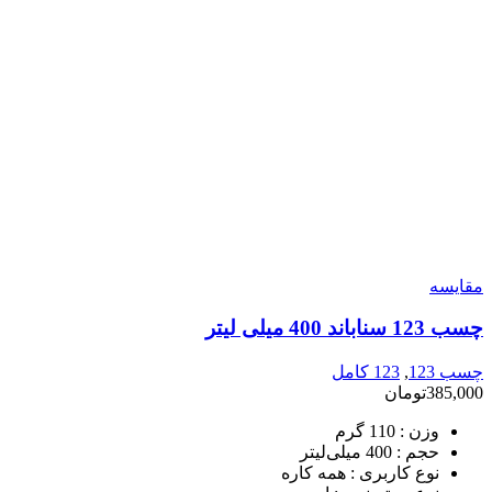
مقایسه
چسب 123 سناباند 400 میلی لیتر
چسب 123
,
123 کامل
385,000
تومان
وزن :
110 گرم
حجم :
400 میلی‌لیتر
نوع کاربری :
همه کاره