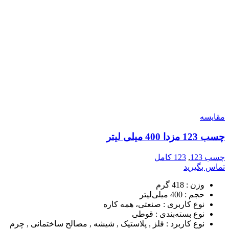
مقایسه
چسب 123 مزدا 400 میلی لیتر
چسب 123
,
123 کامل
تماس بگیرید
وزن :
418 گرم
حجم :
400 میلی‌لیتر
نوع کاربری :
صنعتی، همه کاره
نوع بسته‌بندی :
قوطی
نوع کاربرد :
فلز , پلاستیک , شیشه , مصالح ساختمانی , چرم