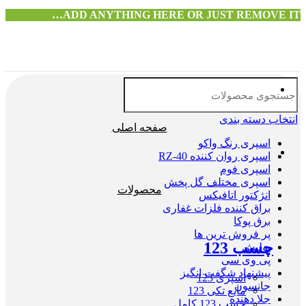
ADD ANYTHING HERE OR JUST REMOVE IT…
انتخاب دسته بندی
صفحه اصلی
اسپری رنگ واکو
اسپری روان کننده RZ-40
اسپری فوم
اسپری مختلف گل پخش
محصولات
انژکتور اتافیکس
براق کننده فلزات غفاری
برق پوکا
پر فروش ترین ها
چسب 123
پولیش
پی وی سی
پیشنهاد شگفت انگیز
اسپری 123
جانسون
مایع تکی 123
جلا دهنده
چسب 123 کامل