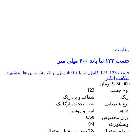
مقایسه
چسب ۱۲۳ ثنا باند ۴۰۰ میلی متر
چسب 123
,
123 کامل
,
ثنا باند 400 میل
,
پر فروش ترین ها
,
پیشنهاد
شگفت انگیز
3,850,000
تومان
123
نوع چسب
رنگ
شفاف و بی رنگ
نوع شیمیایی
شتاب دهنده ارگانیک
ظاهر
امبر و روشن
0/68
وزن مخصوص
0/4
ویسکوزیته
نقطه اشتعال
-22 به شدت قابل اشتعال