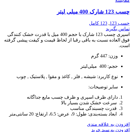
مقایسه
چسب 123 شارک 400 میلی لیتر
چسب 123
,
123 کامل
تماس بگیرید
اسپری چسب 123 شارک با حجم 400 میل با قدرت خشک کنندگی
فوق العاده نسبت به باقی رقبا از لحاظ قیمت و کیفت پیشی گرفته
است.
وزن: 447
گرم
حجم: 400
میلی‌لیتر
نوع کاربرد:
شیشه , فلز , کاغذ و مقوا , پلاستیک , چوب
سایر توضیحات:
دارای ظرف اسپری و ظرف چسب مایع جداگانه
سرعت خشک شدن بسیار بالا
قدرت چسبندگی مناسب
ابعاد بسته‌بندی: طول: 9، عرض: 6.5، ارتفاع: 20 سانتی‌متر
افزودن به علاقه مندی
افزودن به سبد خرید