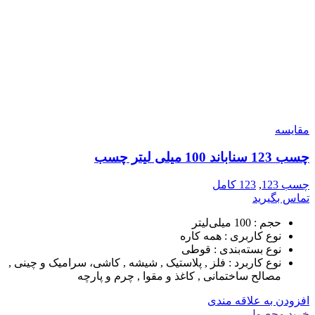
مقایسه
چسب 123 سناباند 100 میلی لیتر چسب
چسب 123
,
123 کامل
تماس بگیرید
حجم :
100 میلی‌لیتر
نوع کاربری :
همه کاره
نوع بسته‌بندی :
قوطی
نوع کاربرد :
فلز , پلاستیک , شیشه , کاشی، سرامیک و چینی ,
مصالح ساختمانی , کاغذ و مقوا , چرم و پارچه
افزودن به علاقه مندی
خرید محصول