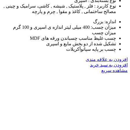
نوع بسته‌بندی :
اسپری
نوع کاربرد :
فلز , پلاستیک , شیشه , کاشی، سرامیک و چینی ,
مصالح ساختمانی , کاغذ و مقوا , چرم و پارچه
اندازه‏‏:‏‏ بزرگ
میزان چسب‏‏:‏‏ 400 میلی لیتر اندازه ی اسپری و 100 گرم
میزان چسب
چسب غلیظ مناسب چسباندن ورقه های MDF
تشکیل شده از دو بخش مایع و اسپری
چسب بر پایه سیانوآکریلات
افزودن به علاقه مندی
افزودن به سبد خرید
مشاهده سریع