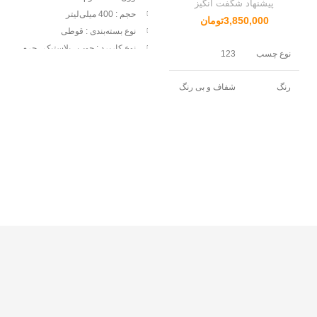
پیشنهاد شگفت انگیز
حجم :
400 میلی‌لیتر
3,850,000
تومان
نوع بسته‌بندی :
قوطی
نوع کاربرد :
چوب , پلاستیک , چرم
نوع چسب
123
و پارچه , مصالح ساختمانی
رنگ
شفاف و بی رنگ
نوع
شتاب دهنده
شیمیایی
ارگانیک
ظاهر
امبر و روشن
وزن
0/68
مخصوص
ویسکوزیته
0/4
نقطه
-22 به شدت
اشتعال
قابل اشتعال