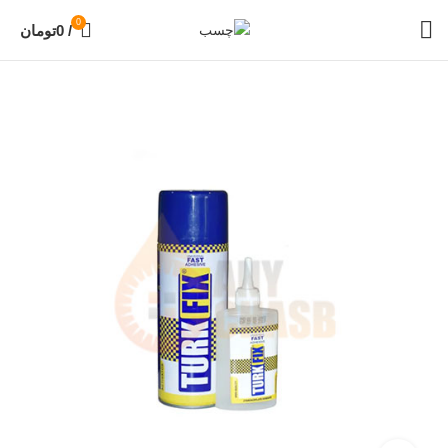
0
/
0
تومان