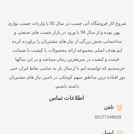
زمان
خشک
<30
شدن
شروع کار فروشگاه آنی چسب در سال 92 با واردات چسب نواری
وزن
400 ml
پهن بوده و از سال 94 با ورود در بازار چسب های صنعتی و
تعداد در
ساختمانی بخش بزرگی از نیاز های مشتریان را براورده کرده
25 عدد
کارتن
ایم،هدف اصلی مجموعه ارائه محصولات با کیفیت با ضمانت
قیمت و کیفیت در سریعترین زمان میباشد و در این سالها
خرسندیم که توانسته ایم با ارسال بار به تمامی نقاط ایران حتی
دور افتاده ترین مناطق سهم کوچکی در تامین نیاز های مشتریان
داشته باشیم.
اطلاعات تماس
تلفن
02177149629
ایمیل