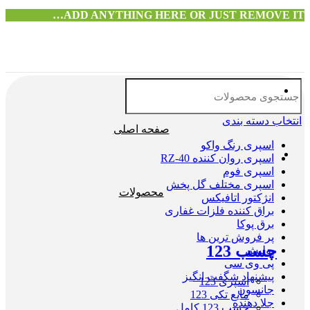
ADD ANYTHING HERE OR JUST REMOVE IT…
انتخاب دسته بندی
صفحه اصلی
اسپری رنگ واکو
اسپری روان کننده RZ-40
اسپری فوم
اسپری مختلف گل پخش
محصولات
انژکتور اتافیکس
براق کننده فلزات غفاری
برق پوکا
پر فروش ترین ها
چسب 123
پولیش
پی وی سی
پیشنهاد شگفت انگیز
اسپری 123
جانسون
مایع تکی 123
جلا دهنده
چسب 123 کامل