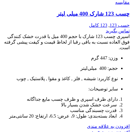
مقایسه
چسب 123 شارک 400 میلی لیتر
چسب 123
,
123 کامل
تماس بگیرید
اسپری چسب 123 شارک با حجم 400 میل با قدرت خشک کنندگی
فوق العاده نسبت به باقی رقبا از لحاظ قیمت و کیفت پیشی گرفته
است.
وزن: 447
گرم
حجم: 400
میلی‌لیتر
نوع کاربرد:
شیشه , فلز , کاغذ و مقوا , پلاستیک , چوب
سایر توضیحات:
دارای ظرف اسپری و ظرف چسب مایع جداگانه
سرعت خشک شدن بسیار بالا
قدرت چسبندگی مناسب
ابعاد بسته‌بندی: طول: 9، عرض: 6.5، ارتفاع: 20 سانتی‌متر
افزودن به علاقه مندی
افزودن به سبد خرید