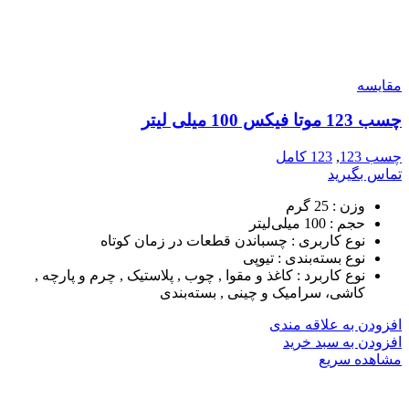
مقایسه
چسب 123 موتا فیکس 100 میلی لیتر
چسب 123
,
123 کامل
تماس بگیرید
وزن :
25 گرم
حجم :
100 میلی‌لیتر
نوع کاربری :
چسباندن قطعات در زمان کوتاه
نوع بسته‌بندی :
تیوپی
نوع کاربرد :
کاغذ و مقوا , چوب , پلاستیک , چرم و پارچه ,
کاشی، سرامیک و چینی , بسته‌بندی
افزودن به علاقه مندی
افزودن به سبد خرید
مشاهده سریع