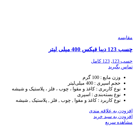
مقایسه
چسب 123 دیبا فیکس 400 میلی لیتر
چسب 123
,
123 کامل
تماس بگیرید
وزن مایع :
100 گرم
حجم اسپری :
400 میلی‌لیتر
نوع کاربری :
کاغذ و مقوا ، چوب ، فلز ، پلاستیک و شیشه
نوع بسته‌بندی :
اسپری
نوع کاربرد :
کاغذ و مقوا , چوب , فلز , پلاستیک , شیشه
افزودن به علاقه مندی
افزودن به سبد خرید
مشاهده سریع