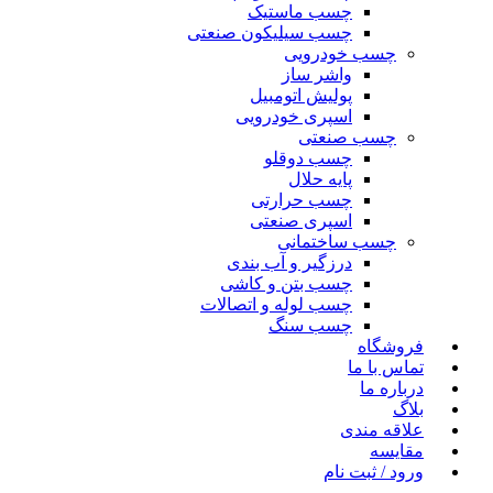
چسب ماستیک
چسب سیلیکون صنعتی
چسب خودرویی
واشر ساز
پولیش اتومبیل
اسپری خودرویی
چسب صنعتی
چسب دوقلو
پایه حلال
چسب حرارتی
اسپری صنعتی
چسب ساختمانی
درزگیر و آب بندی
چسب بتن و کاشی
چسب لوله و اتصالات
چسب سنگ
فروشگاه
تماس با ما
درباره ما
بلاگ
علاقه مندی
مقایسه
ورود / ثبت نام