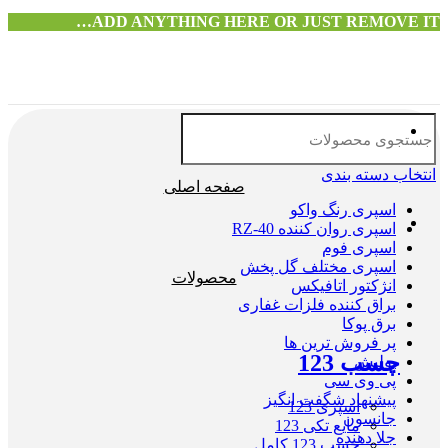
ADD ANYTHING HERE OR JUST REMOVE IT…
انتخاب دسته بندی
صفحه اصلی
اسپری رنگ واکو
اسپری روان کننده RZ-40
اسپری فوم
اسپری مختلف گل پخش
محصولات
انژکتور اتافیکس
براق کننده فلزات غفاری
برق پوکا
پر فروش ترین ها
چسب 123
پولیش
پی وی سی
پیشنهاد شگفت انگیز
اسپری 123
جانسون
مایع تکی 123
جلا دهنده
چسب 123 کامل