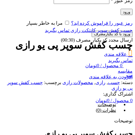
رمز عبور
*
ورود
رمز عبور را فراموش کرده اید؟
مرا به خاطر بسپار
چسب کفش سوپر کانتکت رازی
تماس بگیرید
ورود با کد یکبارمصرف
ارسال مجدد کد یکبار مصرف
(00:
30
)
چسب کفش سوپر پی یو رازی
علاقه مندی
تماس بگیرید
0
محصول
/
0
تومان
مقایسه
منو
افزودن به علاقه مندی
دسته:
چسب
,
رازی
,
محصولات رازی
برچسب:
چسب کفش سوپر
پی یو رازی
اشتراک گذاری:
0
محصول
/
0
تومان
توضیحات
نظرات (0)
توضیحات
چسب کفش سوپر پی یو رازی