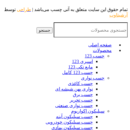
تمام حقوق این سایت متعلق به آنی چسب می‌باشد |
طراحی
توسط
آرشیتاوب
جستجو
صفحه اصلی
محصولات
چسب 123
اسپری 123
مایع تکی 123
چسب 123 کامل
چسب نواری
چسب کاغذی
نواری پهن شیشه ای
چسب برق
چسب تحریر
چسب نواری صنعتی
سیلیکون اکواریوم
چسب سیلیکون آینه
چسب سیلیکون خودرویی
چسب سیلیکون پمادی