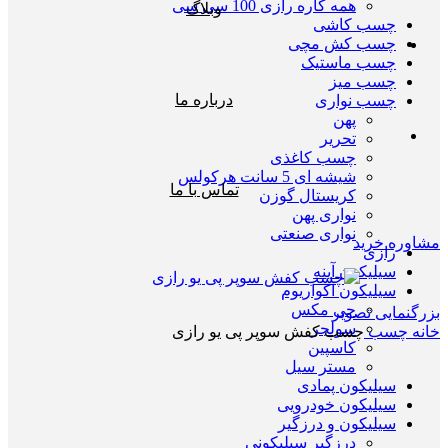
همه کاره رازی 100 سی سی
وبلاگ
چسب کاشی
چسب کش مچی
چسب ماستیک
چسب میز
درباره ما
چسب نواری
پهن
تحریر
چسب کاغذی
شیشه ای 5 سانت هرکولس
تماس با ما
کریستال گوزن
نواری پهن
نواری صنعتی
مشاوره خرید
رازی
سیلیکون آینه
سیلیکون اکواریوم
جی مکس
بزرگنمایی تصویر
سولجر
خانه
چسب
چسب کفش سوپر پی یو رازی
کاسپین
مستر سیل
سیلیکون پمادی
سیلیکون خودرویی
سیلیکون و درزگیر
درزگیر سیلیکونی