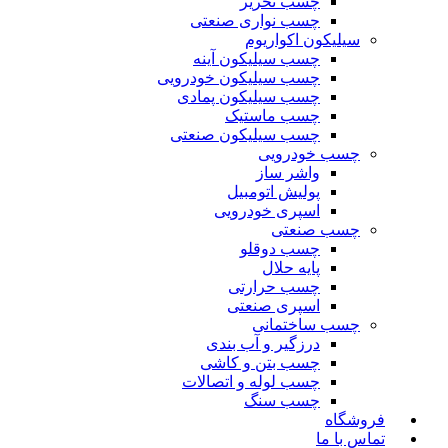
چسب تحریر
چسب نواری صنعتی
سیلیکون اکواریوم
چسب سیلیکون آینه
چسب سیلیکون خودرویی
چسب سیلیکون پمادی
چسب ماستیک
چسب سیلیکون صنعتی
چسب خودرویی
واشر ساز
پولیش اتومبیل
اسپری خودرویی
چسب صنعتی
چسب دوقلو
پایه حلال
چسب حرارتی
اسپری صنعتی
چسب ساختمانی
درزگیر و آب بندی
چسب بتن و کاشی
چسب لوله و اتصالات
چسب سنگ
فروشگاه
تماس با ما