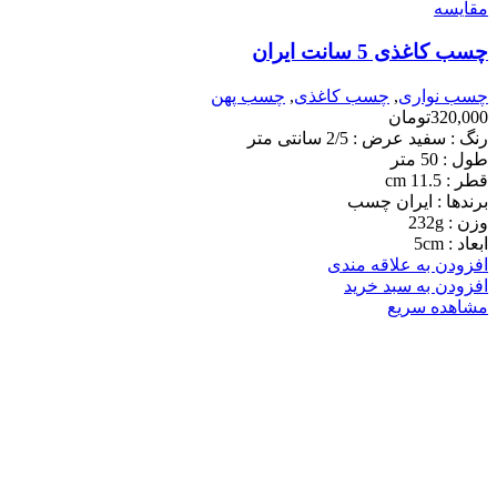
مقایسه
چسب کاغذی 5 سانت ایران
چسب نواری
,
چسب کاغذی
,
چسب پهن
320,000
تومان
رنگ : سفید عرض : 2/5 سانتی متر
طول : 50 متر
قطر : 11.5 cm
برندها : ایران چسب
وزن : 232g
ابعاد : 5cm
افزودن به علاقه مندی
افزودن به سبد خرید
مشاهده سریع