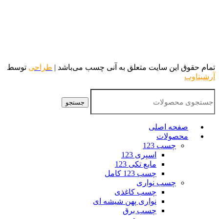
تمام حقوق این سایت متعلق به آنی چسب می‌باشد |
طراحی
توسط
آرشیتاوب
جستجو
صفحه اصلی
محصولات
چسب 123
اسپری 123
مایع تکی 123
چسب 123 کامل
چسب نواری
چسب کاغذی
نواری پهن شیشه ای
چسب برق