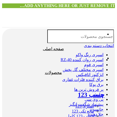
ADD ANYTHING HERE OR JUST REMOVE IT…
انتخاب دسته بندی
صفحه اصلی
اسپری رنگ واکو
اسپری روان کننده RZ-40
اسپری فوم
اسپری مختلف گل پخش
محصولات
انژکتور اتافیکس
براق کننده فلزات غفاری
برق پوکا
پر فروش ترین ها
چسب 123
پولیش
پی وی سی
پیشنهاد شگفت انگیز
اسپری 123
جانسون
مایع تکی 123
جلا دهنده
چسب 123 کامل