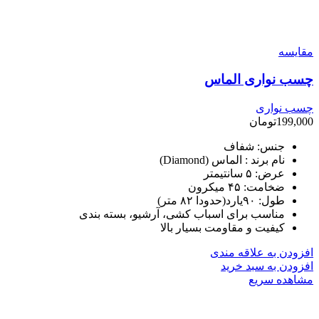
مقایسه
چسب نواری الماس
چسب نواری
199,000
تومان
جنس: شفاف
نام برند : الماس (Diamond)
عرض: ۵ سانتیمتر
ضخامت: ۴۵ میکرون
طول: ۹۰یارد(حدودا ۸۲ متر)
مناسب برای اسباب کشی، آرشیو، بسته بندی
کیفیت و مقاومت بسیار بالا
افزودن به علاقه مندی
افزودن به سبد خرید
مشاهده سریع