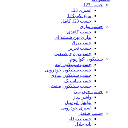
چسب 123
اسپری 123
مایع تکی 123
چسب 123 کامل
چسب نواری
چسب کاغذی
نواری پهن شیشه ای
چسب برق
چسب تحریر
چسب نواری صنعتی
سیلیکون اکواریوم
چسب سیلیکون آینه
چسب سیلیکون خودرویی
چسب سیلیکون پمادی
چسب ماستیک
چسب سیلیکون صنعتی
چسب خودرویی
واشر ساز
پولیش اتومبیل
اسپری خودرویی
چسب صنعتی
چسب دوقلو
پایه حلال