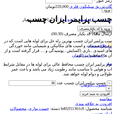
رمز عبور
*
گان تزریق سیلیکون فلزی
220,000
تومان
ورود
چسب پرایمر ایران چسب
رمز عبور را فراموش کرده اید؟
مرا به خاطر بسپار
ورود با کد یکبارمصرف
190,000
تومان
ارسال مجدد کد یکبار مصرف
(00:
30
)
سب پرایمر ایران چسب بهترین راه حل برای لوله هایی است که در
معرض صدمات و اسیب های مکانیکی و شیمیایی مانند خوردگی
علاقه مندی
های اسیدی , بازی ,اکسایش , پوسیدگی و … قرار گرفته است و از
آن ها حفاظت می کند .
0
محصول
/
0
تومان
منو
نوار پرایمر ایران چسب محافظ عالی برای لوله ها در مقابل شرایط
اب و هوایی نا مناسب مانند رطوبت زیاد می باشد و باعث عمر
طولانی و دوام لوله خواهد شد.
چسب پرایمر ایران چسب عدد
0
محصول
/
0
تومان
افزودن به سبد خرید
مقایسه
افزودن به علاقه مندی
شناسه محصول:
bd02f11361c8
دسته:
چسب نواری
,
محصولات
ایران چسب