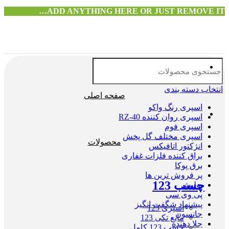
ADD ANYTHING HERE OR JUST REMOVE IT…
انتخاب دسته بندی
صفحه اصلی
اسپری رنگ واکو
اسپری روان کننده RZ-40
اسپری فوم
اسپری مختلف گل پخش
محصولات
انژکتور اتافیکس
براق کننده فلزات غفاری
برق پوکا
پر فروش ترین ها
چسب 123
پولیش
پی وی سی
پیشنهاد شگفت انگیز
اسپری 123
جانسون
مایع تکی 123
جلا دهنده
چسب 123 کامل