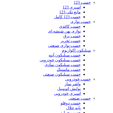
چسب 123
اسپری 123
مایع تکی 123
چسب 123 کامل
چسب نواری
چسب کاغذی
نواری پهن شیشه ای
چسب برق
چسب تحریر
چسب نواری صنعتی
سیلیکون اکواریوم
چسب سیلیکون آینه
چسب سیلیکون خودرویی
چسب سیلیکون پمادی
چسب ماستیک
چسب سیلیکون صنعتی
چسب خودرویی
واشر ساز
پولیش اتومبیل
اسپری خودرویی
چسب صنعتی
چسب دوقلو
پایه حلال
چسب حرارتی