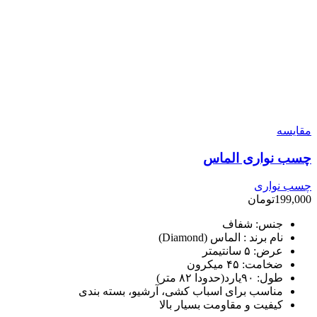
مقایسه
چسب نواری الماس
چسب نواری
199,000
تومان
جنس: شفاف
نام برند : الماس (Diamond)
عرض: ۵ سانتیمتر
ضخامت: ۴۵ میکرون
طول: ۹۰یارد(حدودا ۸۲ متر)
مناسب برای اسباب کشی، آرشیو، بسته بندی
کیفیت و مقاومت بسیار بالا