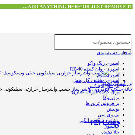
ADD ANYTHING HERE OR JUST REMOVE IT…
انتخاب دسته بندی
اسپری رنگ واکو
اسپری روان کننده RZ-40
اسپری فوم
اسپری مختلف گل پخش
بزرگنمایی تصویر
انژکتور اتافیکس
خانه
چسب خودرویی
واشر ساز
چسب واشرساز حرارتی سیلیکونی خ
براق کننده فلزات غفاری
برق پوکا
پر فروش ترین ها
پولیش
پی وی سی
پیشنهاد شگفت انگیز
چسب 123
جانسون
جلا دهنده