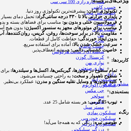
ویژگی‌های برجسته:
همه کاره رازی 100 سی سی
چسب کاشی
تکنولوژی آلمان:
پیشرفته‌ترین تکنولوژی روز دنیا.
چسب کش مچی
پایداری حرارتی بالا تا ۳۳۰ درجه سانتی‌گراد:
تحمل دمای بسیار با
چسب ماستیک
فرمولاسیون خنثی و بدون بو:
مناسب برای فضاهای بسته و بدون
چسب میز
مناسب برای موتورهای مجهز به سنسور اکسیژن:
بدون هیچ آسی
چسب نواری
مقاومت بالا در برابر سوخت‌ها، روغن، گریس، روان‌کننده‌ها، آب
پهن
بدون ایجاد خورندگی:
حفاظت کامل از قطعات.
تحریر
سرعت خشک شدن بالا:
آماده برای استفاده سریع.
چسب کاغذی
خاصیت کشسانی دائمی:
همیشه انعطاف‌پذیر.
شیشه ای 5 سانت هرکولس
کریستال گوزن
کاربردها:
نواری پهن
نواری صنعتی
تمام سطوح در موتورها، گیربکس‌ها، اکسل‌ها و سیلندرها:
برای د
رازی
سطوح ناهموار و سخت:
به راحتی چسبانده می‌شود.
سیلیکون آینه
کلیه موتورها و وسایل نقلیه سنگین و مدرن:
عملکرد بی‌نظیر.
مشاوره خرید
سیلیکون اکواریوم
جی مکس
بسته‌بندی:
سولجر
کاسپین
تیوب 85 گرمی:
هر بسته شامل 25 عدد.
مستر سیل
رنگ:
سیلیکون پمادی
سیلیکون خودرویی
طوسی تیره:
رنگی که به همه‌جا می‌آید!
سیلیکون و درزگیر
درزگیر سیلیکونی