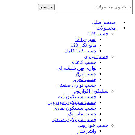
جستجو
صفحه اصلی
محصولات
چسب 123
اسپری 123
مایع تکی 123
چسب 123 کامل
چسب نواری
چسب کاغذی
نواری پهن شیشه ای
چسب برق
چسب تحریر
چسب نواری صنعتی
سیلیکون اکواریوم
چسب سیلیکون آینه
چسب سیلیکون خودرویی
چسب سیلیکون پمادی
چسب ماستیک
چسب سیلیکون صنعتی
چسب خودرویی
واشر ساز