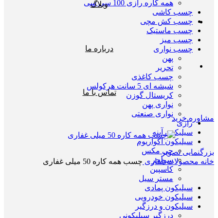
همه کاره رازی 100 سی سی
وبلاگ
چسب کاشی
چسب کش مچی
چسب ماستیک
چسب میز
درباره ما
چسب نواری
پهن
تحریر
چسب کاغذی
شیشه ای 5 سانت هرکولس
تماس با ما
کریستال گوزن
نواری پهن
نواری صنعتی
مشاوره خرید
رازی
سیلیکون آینه
سیلیکون اکواریوم
جی مکس
بزرگنمایی تصویر
سولجر
خانه
محصولات غفاری
چسب همه کاره 50 میلی غفاری
کاسپین
مستر سیل
سیلیکون پمادی
سیلیکون خودرویی
سیلیکون و درزگیر
درزگیر سیلیکونی