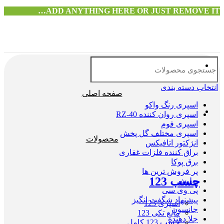
ADD ANYTHING HERE OR JUST REMOVE IT…
انتخاب دسته بندی
صفحه اصلی
اسپری رنگ واکو
اسپری روان کننده RZ-40
اسپری فوم
اسپری مختلف گل پخش
محصولات
انژکتور اتافیکس
براق کننده فلزات غفاری
برق پوکا
پر فروش ترین ها
چسب 123
پولیش
پی وی سی
پیشنهاد شگفت انگیز
اسپری 123
جانسون
مایع تکی 123
جلا دهنده
چسب 123 کامل