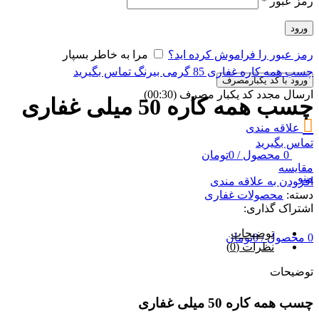
رمز عبور
*
ورود
رمز عبور را فراموش کرده اید؟
مرا به خاطر بسپار
چسب همه کاره غفاری 85 گرمی بیرنگ
تماس بگیرید
ورود با کد یکبارمصرف
ارسال مجدد کد یکبار مصرف
(00:
30
)
چسب همه کاره 50 میلی غفاری
علاقه مندی
تماس بگیرید
0
محصول
/
0
تومان
مقایسه
منو
افزودن به علاقه مندی
دسته:
محصولات غفاری
اشتراک گذاری:
توضیحات
0
محصول
/
0
تومان
نظرات (0)
توضیحات
چسب همه کاره 50 میلی غفاری