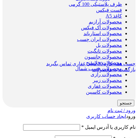
ظرف پلاستیکی 100 گرمی
فست فیکس
کاغذ A5
محصولات آرازیم
محصولات آک فیکس
محصولات استارباند
محصولات ایران چسب
محصولات بل
محصولات تانگیت
محصولات جانسون
محصولات جلاسنج
چسب همه کاره 30 میلی غفاری
تماس بگیرید
محصولات چسب شمال
بازگشت به محصولات
محصولات رازی
محصولات زیپر
محصولات غفاری
محصولات کاسپین
جستجو
ورود / ثبت نام
ورود
ایجاد حساب کاربری
نام کاربری یا آدرس ایمیل
*