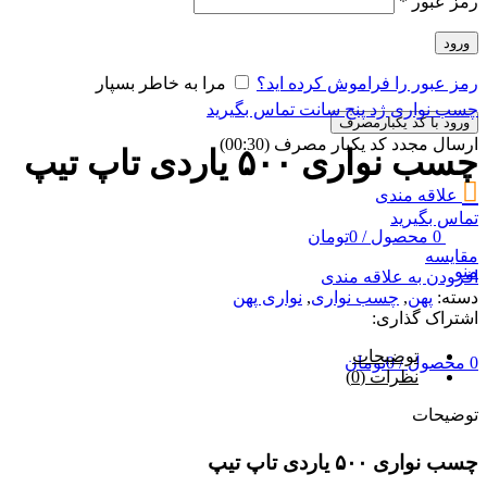
رمز عبور
*
ورود
رمز عبور را فراموش کرده اید؟
مرا به خاطر بسپار
چسب نواری ژد پنج سانت
تماس بگیرید
ورود با کد یکبارمصرف
ارسال مجدد کد یکبار مصرف
(00:
30
)
چسب نواری ۵۰۰ یاردی تاپ تیپ
علاقه مندی
تماس بگیرید
0
محصول
/
0
تومان
مقایسه
منو
افزودن به علاقه مندی
دسته:
پهن
,
چسب نواری
,
نواری پهن
اشتراک گذاری:
توضیحات
0
محصول
/
0
تومان
نظرات (0)
توضیحات
چسب نواری ۵۰۰ یاردی تاپ تیپ