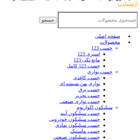
آرشیتاوب
جستجو
صفحه اصلی
محصولات
چسب 123
اسپری 123
مایع تکی 123
چسب 123 کامل
چسب نواری
چسب کاغذی
نواری پهن شیشه ای
چسب برق
چسب تحریر
چسب نواری صنعتی
سیلیکون اکواریوم
چسب سیلیکون آینه
چسب سیلیکون خودرویی
چسب سیلیکون پمادی
چسب ماستیک
چسب سیلیکون صنعتی