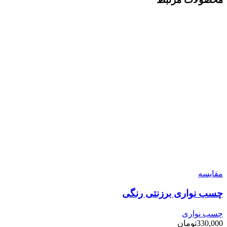
مقایسه
چسب نواری برزنتی رنگی
چسب نواری
330,000
تومان