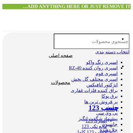
ADD ANYTHING HERE OR JUST REMOVE IT…
انتخاب دسته بندی
صفحه اصلی
اسپری رنگ واکو
اسپری روان کننده RZ-40
اسپری فوم
اسپری مختلف گل پخش
محصولات
انژکتور اتافیکس
براق کننده فلزات غفاری
برق پوکا
پر فروش ترین ها
چسب 123
پولیش
پی وی سی
پیشنهاد شگفت انگیز
اسپری 123
جانسون
مایع تکی 123
جلا دهنده
چسب 123 کامل