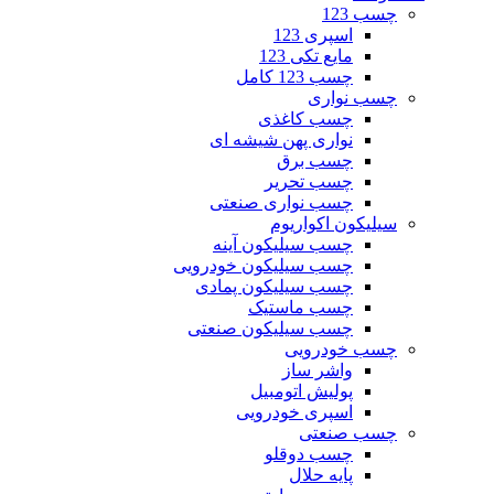
چسب 123
اسپری 123
مایع تکی 123
چسب 123 کامل
چسب نواری
چسب کاغذی
نواری پهن شیشه ای
چسب برق
چسب تحریر
چسب نواری صنعتی
سیلیکون اکواریوم
چسب سیلیکون آینه
چسب سیلیکون خودرویی
چسب سیلیکون پمادی
چسب ماستیک
چسب سیلیکون صنعتی
چسب خودرویی
واشر ساز
پولیش اتومبیل
اسپری خودرویی
چسب صنعتی
چسب دوقلو
پایه حلال