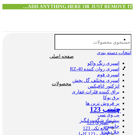
ADD ANYTHING HERE OR JUST REMOVE IT…
انتخاب دسته بندی
صفحه اصلی
اسپری رنگ واکو
اسپری روان کننده RZ-40
اسپری فوم
اسپری مختلف گل پخش
محصولات
انژکتور اتافیکس
براق کننده فلزات غفاری
برق پوکا
پر فروش ترین ها
چسب 123
پولیش
پی وی سی
پیشنهاد شگفت انگیز
اسپری 123
جانسون
مایع تکی 123
جلا دهنده
چسب 123 کامل