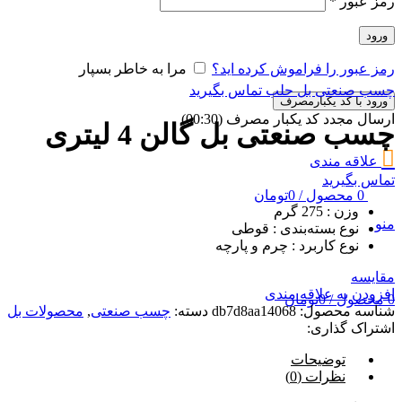
رمز عبور
*
ورود
رمز عبور را فراموش کرده اید؟
مرا به خاطر بسپار
چسب صنعتی بل حلب
تماس بگیرید
ورود با کد یکبارمصرف
ارسال مجدد کد یکبار مصرف
(00:
30
)
چسب صنعتی بل گالن 4 لیتری
علاقه مندی
تماس بگیرید
0
محصول
/
0
تومان
وزن :
275 گرم
منو
نوع بسته‌بندی :
قوطی
نوع کاربرد :
چرم و پارچه
مقایسه
افزودن به علاقه مندی
0
محصول
/
0
تومان
شناسه محصول:
db7d8aa14068
دسته:
چسب صنعتی
,
محصولات بل
اشتراک گذاری:
توضیحات
نظرات (0)