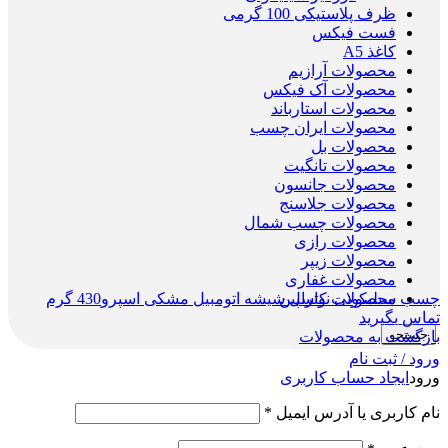
ظرف پلاستیکی 100 گرمی
فست فیکس
کاغذ A5
محصولات آرازیم
محصولات آک فیکس
محصولات استارباند
محصولات ایران چسب
محصولات بل
محصولات تانگیت
محصولات جانسون
محصولات جلاسنج
محصولات چسب شمال
محصولات رازی
محصولات زیپر
محصولات غفاری
چسب سیلیکونی نوترال شیشه اتومبیل مشکی اسپرو430 گرم
محصولات کاسپین
تماس بگیرید
جستجو
بازگشت به محصولات
ورود / ثبت نام
ورود
ایجاد حساب کاربری
نام کاربری یا آدرس ایمیل
*