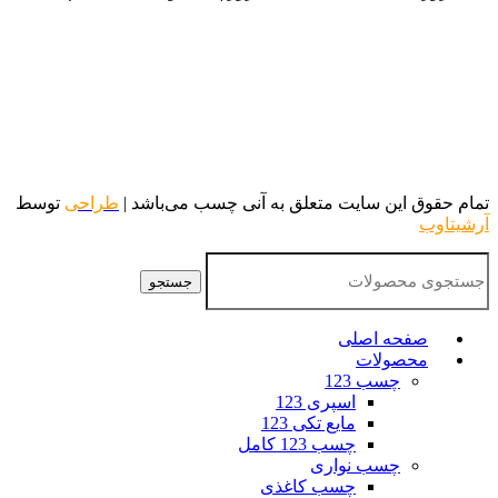
تمام حقوق این سایت متعلق به آنی چسب می‌باشد |
طراحی
توسط
آرشیتاوب
جستجو
صفحه اصلی
محصولات
چسب 123
اسپری 123
مایع تکی 123
چسب 123 کامل
چسب نواری
چسب کاغذی