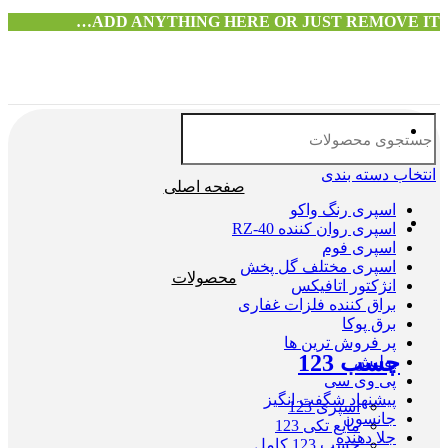
ADD ANYTHING HERE OR JUST REMOVE IT…
انتخاب دسته بندی
صفحه اصلی
اسپری رنگ واکو
اسپری روان کننده RZ-40
اسپری فوم
اسپری مختلف گل پخش
محصولات
انژکتور اتافیکس
براق کننده فلزات غفاری
برق پوکا
پر فروش ترین ها
چسب 123
پولیش
پی وی سی
پیشنهاد شگفت انگیز
اسپری 123
جانسون
مایع تکی 123
جلا دهنده
چسب 123 کامل