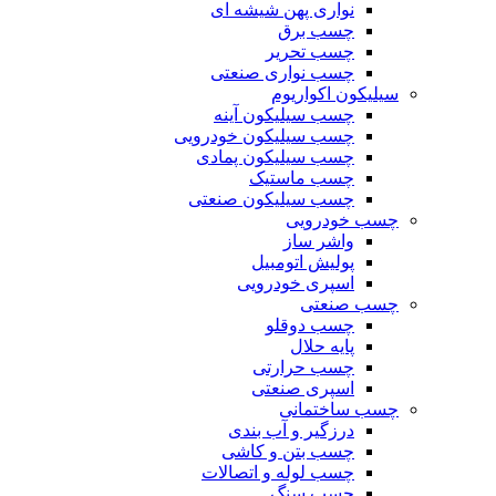
نواری پهن شیشه ای
چسب برق
چسب تحریر
چسب نواری صنعتی
سیلیکون اکواریوم
چسب سیلیکون آینه
چسب سیلیکون خودرویی
چسب سیلیکون پمادی
چسب ماستیک
چسب سیلیکون صنعتی
چسب خودرویی
واشر ساز
پولیش اتومبیل
اسپری خودرویی
چسب صنعتی
چسب دوقلو
پایه حلال
چسب حرارتی
اسپری صنعتی
چسب ساختمانی
درزگیر و آب بندی
چسب بتن و کاشی
چسب لوله و اتصالات
چسب سنگ