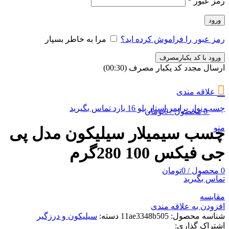
رمز عبور
*
ورود
رمز عبور را فراموش کرده اید؟
مرا به خاطر بسپار
ورود با کد یکبارمصرف
ارسال مجدد کد یکبار مصرف
(00:
30
)
علاقه مندی
چسب نوار پرایمر استار بلو 16 یارد
تماس بگیرید
0
محصول
/
0
تومان
منو
چسب سیمیلار سیلیکون مدل پی
جی فیکس 100 280گرم
0
محصول
/
0
تومان
تماس بگیرید
مقایسه
افزودن به علاقه مندی
شناسه محصول:
11ae3348b505
دسته:
سیلیکون و درزگیر
اشتراک گذاری: