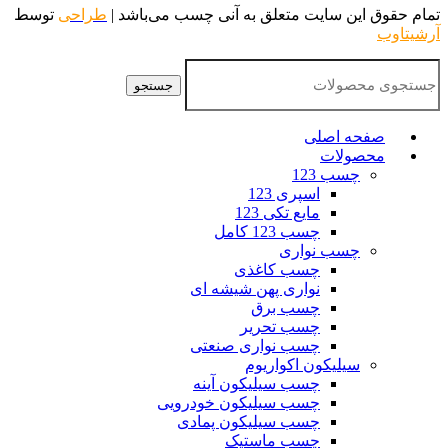
تمام حقوق این سایت متعلق به آنی چسب می‌باشد |
طراحی
توسط
آرشیتاوب
جستجو
صفحه اصلی
محصولات
چسب 123
اسپری 123
مایع تکی 123
چسب 123 کامل
چسب نواری
چسب کاغذی
نواری پهن شیشه ای
چسب برق
چسب تحریر
چسب نواری صنعتی
سیلیکون اکواریوم
چسب سیلیکون آینه
چسب سیلیکون خودرویی
چسب سیلیکون پمادی
چسب ماستیک