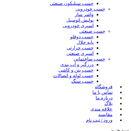
چسب سیلیکون صنعتی
چسب خودرویی
واشر ساز
پولیش اتومبیل
اسپری خودرویی
چسب صنعتی
چسب دوقلو
پایه حلال
چسب حرارتی
اسپری صنعتی
چسب ساختمانی
درزگیر و آب بندی
چسب بتن و کاشی
چسب لوله و اتصالات
چسب سنگ
فروشگاه
تماس با ما
درباره ما
بلاگ
علاقه مندی
مقایسه
ورود / ثبت نام
سبد خرید