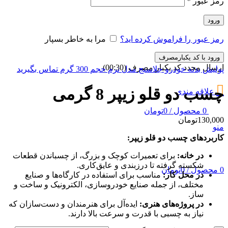
رمز عبور
*
ورود
رمز عبور را فراموش کرده اید؟
مرا به خاطر بسپار
ورود با کد یکبارمصرف
ارسال مجدد کد یکبار مصرف
(00:
30
)
پولیش بدنه خودرو جلاسنج مدل نرم حجم 300 گرم
تماس بگیرید
چسب دو قلو زیپر 8 گرمی
علاقه مندی
0
محصول
/
0
تومان
130,000
تومان
منو
کاربردهای چسب دو قلو زیپر:
در خانه:
برای تعمیرات کوچک و بزرگ، از چسباندن قطعات
شکسته گرفته تا درزبندی و عایق‌کاری.
0
محصول
/
0
تومان
در محل کار:
مناسب برای استفاده در کارگاه‌ها و صنایع
مختلف، از جمله صنایع خودروسازی، الکترونیک و ساخت و
ساز.
در پروژه‌های هنری:
ایده‌آل برای هنرمندان و دست‌سازان که
نیاز به چسبی با قدرت و سرعت بالا دارند.