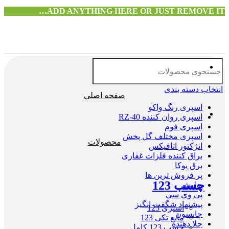
ADD ANYTHING HERE OR JUST REMOVE IT…
انتخاب دسته بندی
صفحه اصلی
اسپری رنگ واکو
اسپری روان کننده RZ-40
اسپری فوم
اسپری مختلف گل پخش
محصولات
انژکتور اتافیکس
براق کننده فلزات غفاری
برق پوکا
پر فروش ترین ها
چسب 123
پولیش
پی وی سی
پیشنهاد شگفت انگیز
اسپری 123
جانسون
مایع تکی 123
جلا دهنده
چسب 123 کامل