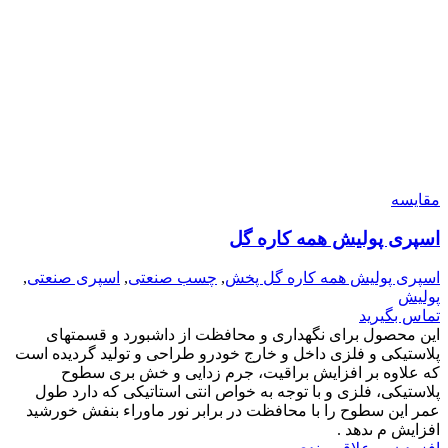
مقایسه
اسپری پولیش همه کاره گل
اسپری پولیش همه کاره گل پخش
,
چسب صنعتی
,
اسپری صنعتی
,
پولیش
تماس بگیرید
این محصول براى نگهدارى و محافظت از داشبورد و قسمتهاى
پلاستیکى و فلزى داخل و خارج خودرو طراحى و تولید گردیده است
که علاوه بر افزایش براقیت، جرم زدایى و خش برى سطوح
پلاستیکى، فلزى و با توجه به خواص انتى استاتیکى که دارد طول
عمر این سطوح را با محافظت در برابر نور ماوراء بنفش خورشید
افزایش م ىدهد .