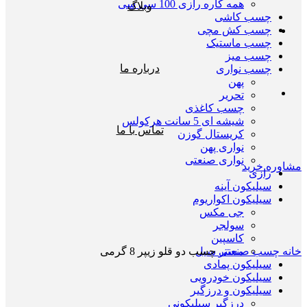
همه کاره رازی 100 سی سی
وبلاگ
چسب کاشی
چسب کش مچی
چسب ماستیک
چسب میز
درباره ما
چسب نواری
پهن
تحریر
چسب کاغذی
شیشه ای 5 سانت هرکولس
تماس با ما
کریستال گوزن
نواری پهن
نواری صنعتی
مشاوره خرید
رازی
سیلیکون آینه
سیلیکون اکواریوم
جی مکس
سولجر
بزرگنمایی تصویر
کاسپین
خانه
چسب صنعتی
چسب دو قلو زیپر 8 گرمی
مستر سیل
سیلیکون پمادی
سیلیکون خودرویی
سیلیکون و درزگیر
درزگیر سیلیکونی