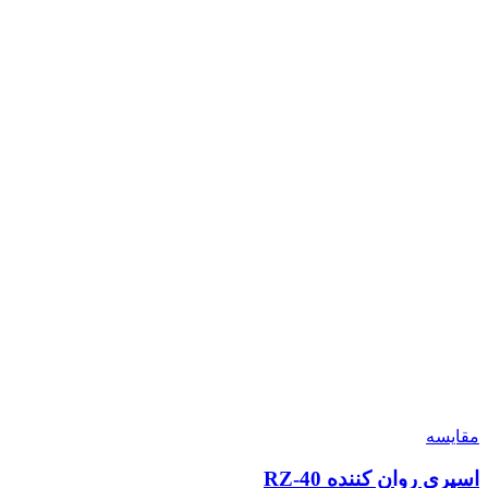
مقایسه
اسپری روان کننده RZ-40