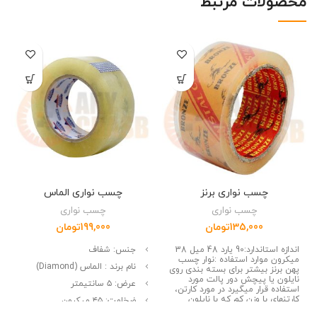
محصولات مرتبط
چسب نواری برنز
چسب نواری الماس
چسب نواری
چسب نواری
135,000
تومان
199,000
تومان
اندازه استاندارد:90 یارد 48 میل 38
جنس: شفاف
میکرون موارد استفاده :نوار چسب
نام برند : الماس (Diamond)
پهن برنز بیشتر برای بسته بندی روی
نایلون یا پیچش دور پالت مورد
عرض: ۵ سانتیمتر
استفاده قرار میگیرد در مورد کارتن،
کارتنهای با وزن کم که با نایلون
ضخامت: ۴۵ میکرون
شیرینگ میشوند استفاده می شود.