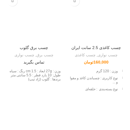
چسب کاغذی 2.5 سانت ایران
چسب برق گلوب
چسب نواری
,
چسب کاغذی
چسب برق
,
چسب نواری
160,000
تومان
تماس بگیرید
وزن :
120 گرم
وزن : 27g ابعاد : 1.5 cm رنگ : سیاه
طول: 10 یارد قطر : 5.5 سانتی متر
نوع کاربری :
چسباندن کاغذ و مقوا
برندها : گلوب (ژاد تیپ)
و ...
نوع بسته‌بندی :
حلقه‌ای
نوع کاربرد :
بسته‌بندی , کاغذ و
مقوا