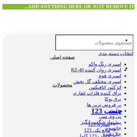
ADD ANYTHING HERE OR JUST REMOVE IT…
انتخاب دسته بندی
صفحه اصلی
اسپری رنگ واکو
اسپری روان کننده RZ-40
اسپری فوم
اسپری مختلف گل پخش
محصولات
انژکتور اتافیکس
براق کننده فلزات غفاری
برق پوکا
پر فروش ترین ها
چسب 123
پولیش
پی وی سی
پیشنهاد شگفت انگیز
اسپری 123
جانسون
مایع تکی 123
جلا دهنده
چسب 123 کامل