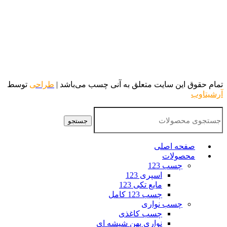
تمام حقوق این سایت متعلق به آنی چسب می‌باشد |
طراحی
توسط
آرشیتاوب
جستجو
صفحه اصلی
محصولات
چسب 123
اسپری 123
مایع تکی 123
چسب 123 کامل
چسب نواری
چسب کاغذی
نواری پهن شیشه ای