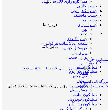
همه کاره رازی 100 سی سی
وبلاگ
چسب کاشی
چسب کش مچی
چسب ماستیک
چسب میز
درباره ما
چسب نواری
پهن
تحریر
چسب کاغذی
شیشه ای 5 سانت هرکولس
تماس با ما
کریستال گوزن
نواری پهن
نواری صنعتی
مشاوره خرید
رازی
سیلیکون آینه
سیلیکون اکواریوم
جی مکس
سولجر
بزرگنمایی تصویر
کاسپین
خانه
چسب نواری
چسب برق رازی کد AG-CH-05 بسته 5 عددی
مستر سیل
سیلیکون پمادی
سیلیکون خودرویی
سیلیکون و درزگیر
درزگیر سیلیکونی