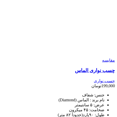
مقایسه
چسب نواری الماس
چسب نواری
199,000
تومان
جنس: شفاف
نام برند : الماس (Diamond)
عرض: ۵ سانتیمتر
ضخامت: ۴۵ میکرون
طول: ۹۰یارد(حدودا ۸۲ متر)