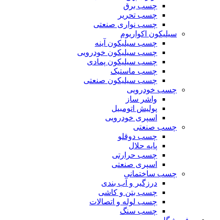
چسب برق
چسب تحریر
چسب نواری صنعتی
سیلیکون اکواریوم
چسب سیلیکون آینه
چسب سیلیکون خودرویی
چسب سیلیکون پمادی
چسب ماستیک
چسب سیلیکون صنعتی
چسب خودرویی
واشر ساز
پولیش اتومبیل
اسپری خودرویی
چسب صنعتی
چسب دوقلو
پایه حلال
چسب حرارتی
اسپری صنعتی
چسب ساختمانی
درزگیر و آب بندی
چسب بتن و کاشی
چسب لوله و اتصالات
چسب سنگ