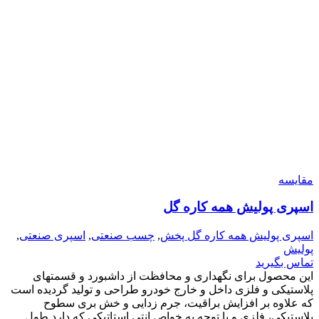
مقایسه
اسپری پولیش همه کاره گل
اسپری پولیش همه کاره گل پخش
,
چسب صنعتی
,
اسپری صنعتی
,
پولیش
تماس بگیرید
این محصول براى نگهدارى و محافظت از داشبورد و قسمتهاى
پلاستیکى و فلزى داخل و خارج خودرو طراحى و تولید گردیده است
که علاوه بر افزایش براقیت، جرم زدایى و خش برى سطوح
پلاستیکى، فلزى و با توجه به خواص انتى استاتیکى که دارد طول