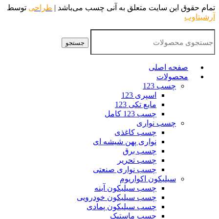
تمام حقوق این سایت متعلق به آنی چسب می‌باشد |
طراحی
توسط
آرشیتاوب
جستجو
صفحه اصلی
محصولات
چسب 123
اسپری 123
مایع تکی 123
چسب 123 کامل
چسب نواری
چسب کاغذی
نواری پهن شیشه ای
چسب برق
چسب تحریر
چسب نواری صنعتی
سیلیکون اکواریوم
چسب سیلیکون آینه
چسب سیلیکون خودرویی
چسب سیلیکون پمادی
چسب ماستیک