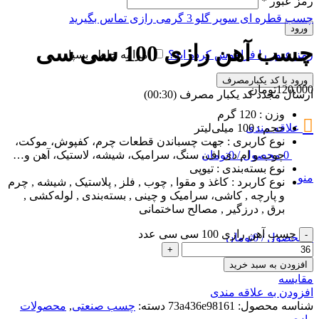
رمز عبور
*
چسب قطره ای سوپر گلو 3 گرمی رازی
تماس بگیرید
ورود
چسب آهن رازی 100 سی سی
رمز عبور را فراموش کرده اید؟
مرا به خاطر بسپار
ورود با کد یکبارمصرف
120,000
تومان
ارسال مجدد کد یکبار مصرف
(00:
30
)
وزن :
120 گرم
حجم :
100 میلی‌لیتر
علاقه مندی
نوع کاربری :
جهت چسباندن قطعات چرم، کفپوش، موکت،
چوب و ام دی اف، سنگ، سرامیک، شیشه، لاستیک، آهن و…
0
محصول
/
0
تومان
نوع بسته‌بندی :
تیوپی
منو
نوع کاربرد :
کاغذ و مقوا , چوب , فلز , پلاستیک , شیشه , چرم
و پارچه , کاشی، سرامیک و چینی , بسته‌بندی , لوله‌کشی ,
برق , درزگیر , مصالح ساختمانی
چسب آهن رازی 100 سی سی عدد
0
محصول
/
0
تومان
افزودن به سبد خرید
مقایسه
افزودن به علاقه مندی
شناسه محصول:
73a436e98161
دسته:
چسب صنعتی
,
محصولات