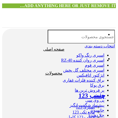
ADD ANYTHING HERE OR JUST REMOVE IT…
انتخاب دسته بندی
صفحه اصلی
اسپری رنگ واکو
اسپری روان کننده RZ-40
اسپری فوم
اسپری مختلف گل پخش
محصولات
انژکتور اتافیکس
براق کننده فلزات غفاری
برق پوکا
پر فروش ترین ها
چسب 123
پولیش
پی وی سی
پیشنهاد شگفت انگیز
اسپری 123
جانسون
مایع تکی 123
جلا دهنده
چسب 123 کامل