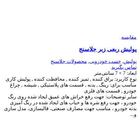
مقایسه
پولیش ربعی زبر جلاسنج
پولیش
,
چسب خودرویی
,
محصولات جلاسنج
تماس بگیرید
ابعاد: 7 × 7 سانتی‌متر
نوع کاربرد: براق کننده , تمیز کننده , محافظت کننده , پولیش کاری
مناسب برای: رینگ , بدنه , قسمت های پلاستیکی , شیشه , چراغ
خودرو , قسمت های فلزی
سایر توضیحات: جهت رفع خراش های عمیق ایجاد شده روی رنگ
خودرو ، جهت رفع شره ها و حباب های ایجاد شده در رنگ آمیزی
بدنه خودرو ، مناسب جهت مصارف صنعتی، قالبسازی، مدل سازی
و...