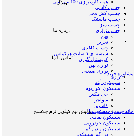
همه کاره رازی 100 سی سی
وبلاگ
چسب کاشی
چسب کش مچی
چسب ماستیک
چسب میز
درباره ما
چسب نواری
پهن
تحریر
چسب کاغذی
شیشه ای 5 سانت هرکولس
تماس با ما
کریستال گوزن
نواری پهن
نواری صنعتی
مشاوره خرید
رازی
سیلیکون آینه
سیلیکون اکواریوم
جی مکس
سولجر
بزرگنمایی تصویر
کاسپین
خانه
چسب خودرویی
پولیش نیم کیلویی نرم جلاسنج
مستر سیل
سیلیکون پمادی
سیلیکون خودرویی
سیلیکون و درزگیر
درزگیر سیلیکونی