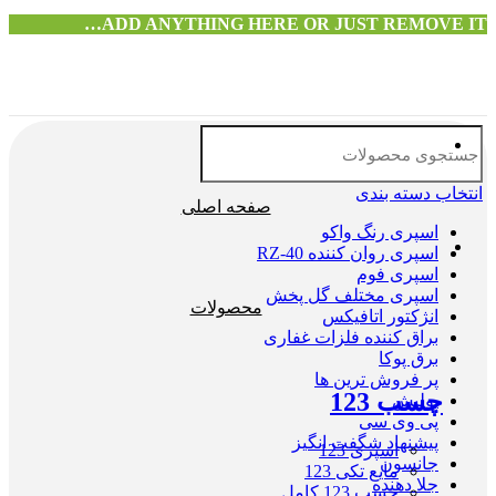
ADD ANYTHING HERE OR JUST REMOVE IT…
انتخاب دسته بندی
صفحه اصلی
اسپری رنگ واکو
اسپری روان کننده RZ-40
اسپری فوم
اسپری مختلف گل پخش
محصولات
انژکتور اتافیکس
براق کننده فلزات غفاری
برق پوکا
پر فروش ترین ها
چسب 123
پولیش
پی وی سی
پیشنهاد شگفت انگیز
اسپری 123
جانسون
مایع تکی 123
جلا دهنده
چسب 123 کامل