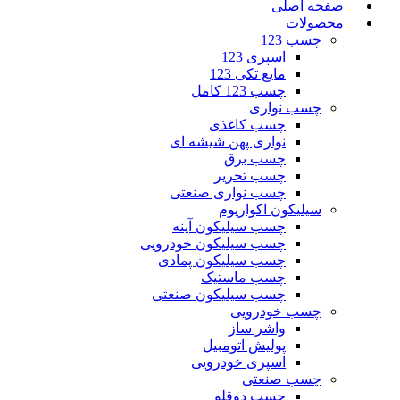
صفحه اصلی
محصولات
چسب 123
اسپری 123
مایع تکی 123
چسب 123 کامل
چسب نواری
چسب کاغذی
نواری پهن شیشه ای
چسب برق
چسب تحریر
چسب نواری صنعتی
سیلیکون اکواریوم
چسب سیلیکون آینه
چسب سیلیکون خودرویی
چسب سیلیکون پمادی
چسب ماستیک
چسب سیلیکون صنعتی
چسب خودرویی
واشر ساز
پولیش اتومبیل
اسپری خودرویی
چسب صنعتی
چسب دوقلو