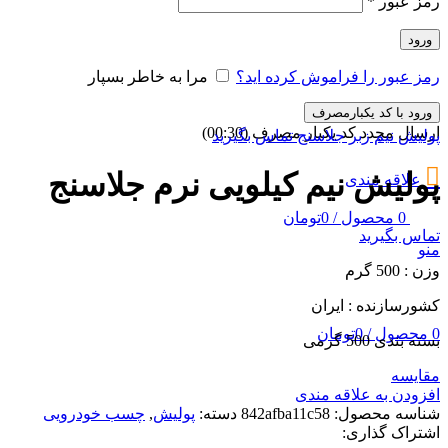
رمز عبور
*
ورود
رمز عبور را فراموش کرده اید؟
مرا به خاطر بسپار
ورود با کد یکبارمصرف
ارسال مجدد کد یکبار مصرف
(00:
30
)
پولیش نیم زبر جلاسنج
تماس بگیرید
پولیش نیم کیلویی نرم جلاسنج
علاقه مندی
0
محصول
/
0
تومان
تماس بگیرید
منو
وزن : 500 گرم
کشورسازنده : ایران
0
محصول
/
0
تومان
بسته بندی 500 گرمی
مقایسه
افزودن به علاقه مندی
شناسه محصول:
842afba11c58
دسته:
پولیش
,
چسب خودرویی
اشتراک گذاری: