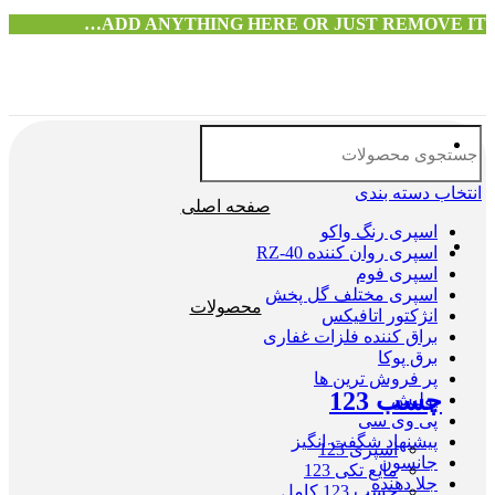
ADD ANYTHING HERE OR JUST REMOVE IT…
انتخاب دسته بندی
صفحه اصلی
اسپری رنگ واکو
اسپری روان کننده RZ-40
اسپری فوم
اسپری مختلف گل پخش
محصولات
انژکتور اتافیکس
براق کننده فلزات غفاری
برق پوکا
پر فروش ترین ها
چسب 123
پولیش
پی وی سی
پیشنهاد شگفت انگیز
اسپری 123
جانسون
مایع تکی 123
جلا دهنده
چسب 123 کامل