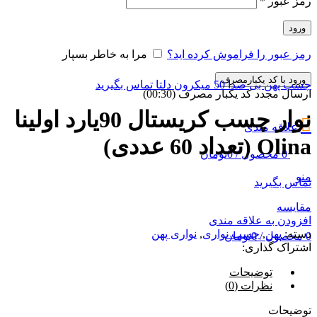
رمز عبور
*
ورود
رمز عبور را فراموش کرده اید؟
مرا به خاطر بسپار
ورود با کد یکبارمصرف
چسب پهن بی صدا 50 میکرون دلتا
تماس بگیرید
ارسال مجدد کد یکبار مصرف
(00:
30
)
نوار چسب کریستال 90یارد اولینا
علاقه مندی
Olina (تعداد 60 عددی)
0
محصول
/
0
تومان
منو
تماس بگیرید
مقایسه
افزودن به علاقه مندی
دسته:
پهن
,
چسب نواری
,
نواری پهن
0
محصول
/
0
تومان
اشتراک گذاری:
توضیحات
نظرات (0)
توضیحات