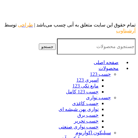
تمام حقوق این سایت متعلق به آنی چسب می‌باشد |
طراحی
توسط
آرشیتاوب
جستجو
صفحه اصلی
محصولات
چسب 123
اسپری 123
مایع تکی 123
چسب 123 کامل
چسب نواری
چسب کاغذی
نواری پهن شیشه ای
چسب برق
چسب تحریر
چسب نواری صنعتی
سیلیکون اکواریوم