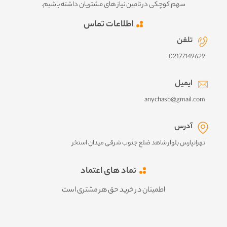
سهم کوچکی در تامین نیاز های مشتریان داشته باشیم.
اطلاعات تماس
تلفن
02177149629
ایمیل
anychasb@gmail.com
آدرس
تهرانپارس بلوار شاهد ضلع جنوب شرقی میدان استخر
نماد های اعتماد
اطمینان در خرید حق هر مشتری است