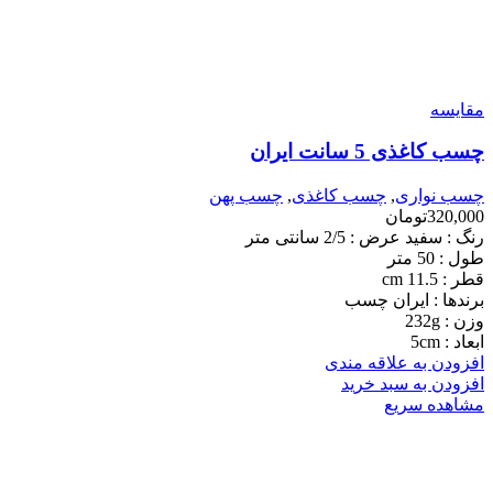
مقایسه
چسب کاغذی 5 سانت ایران
چسب نواری
,
چسب کاغذی
,
چسب پهن
320,000
تومان
رنگ : سفید عرض : 2/5 سانتی متر
طول : 50 متر
قطر : 11.5 cm
برندها : ایران چسب
وزن : 232g
ابعاد : 5cm
افزودن به علاقه مندی
افزودن به سبد خرید
مشاهده سریع