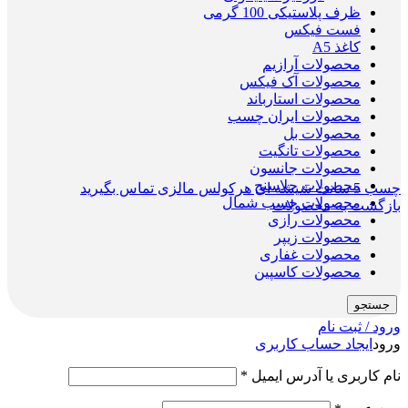
ظرف پلاستیکی 100 گرمی
فست فیکس
کاغذ A5
محصولات آرازیم
محصولات آک فیکس
محصولات استارباند
محصولات ایران چسب
محصولات بل
محصولات تانگیت
محصولات جانسون
محصولات جلاسنج
چسب 5 سانت شیشه ای هرکولس مالزی
تماس بگیرید
محصولات چسب شمال
بازگشت به محصولات
محصولات رازی
محصولات زیپر
محصولات غفاری
محصولات کاسپین
جستجو
ورود / ثبت نام
ورود
ایجاد حساب کاربری
نام کاربری یا آدرس ایمیل
*