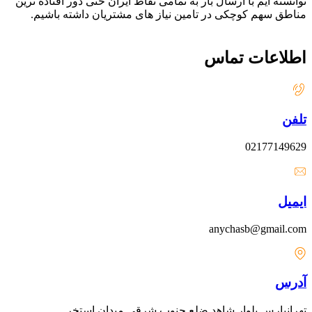
توانسته ایم با ارسال بار به تمامی نقاط ایران حتی دور افتاده ترین
مناطق سهم کوچکی در تامین نیاز های مشتریان داشته باشیم.
اطلاعات تماس
تلفن
02177149629
ایمیل
anychasb@gmail.com
آدرس
تهرانپارس بلوار شاهد ضلع جنوب شرقی میدان استخر