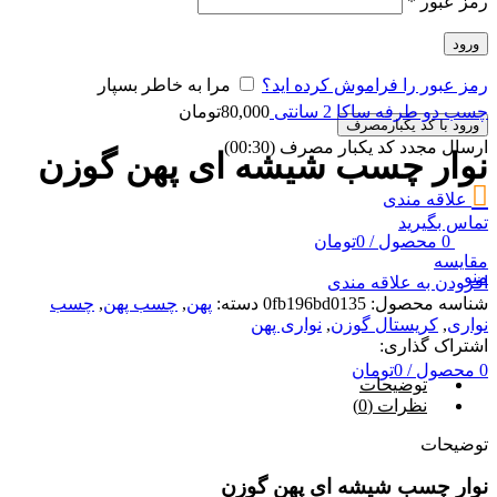
رمز عبور
*
ورود
رمز عبور را فراموش کرده اید؟
مرا به خاطر بسپار
چسب دو طرفه ساکا 2 سانتی
80,000
تومان
ورود با کد یکبارمصرف
ارسال مجدد کد یکبار مصرف
(00:
30
)
نوار چسب شیشه ای پهن گوزن
علاقه مندی
تماس بگیرید
0
محصول
/
0
تومان
مقایسه
منو
افزودن به علاقه مندی
شناسه محصول:
0fb196bd0135
دسته:
پهن
,
چسب پهن
,
چسب
نواری
,
کریستال گوزن
,
نواری پهن
اشتراک گذاری:
0
محصول
/
0
تومان
توضیحات
نظرات (0)
توضیحات
نوار چسب شیشه ای پهن گوزن