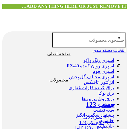
ADD ANYTHING HERE OR JUST REMOVE IT…
انتخاب دسته بندی
صفحه اصلی
اسپری رنگ واکو
اسپری روان کننده RZ-40
اسپری فوم
اسپری مختلف گل پخش
محصولات
انژکتور اتافیکس
براق کننده فلزات غفاری
برق پوکا
پر فروش ترین ها
چسب 123
پولیش
پی وی سی
پیشنهاد شگفت انگیز
اسپری 123
جانسون
مایع تکی 123
جلا دهنده
چسب 123 کامل