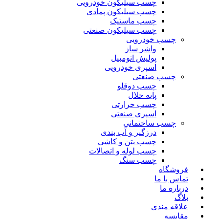
چسب سیلیکون خودرویی
چسب سیلیکون پمادی
چسب ماستیک
چسب سیلیکون صنعتی
چسب خودرویی
واشر ساز
پولیش اتومبیل
اسپری خودرویی
چسب صنعتی
چسب دوقلو
پایه حلال
چسب حرارتی
اسپری صنعتی
چسب ساختمانی
درزگیر و آب بندی
چسب بتن و کاشی
چسب لوله و اتصالات
چسب سنگ
فروشگاه
تماس با ما
درباره ما
بلاگ
علاقه مندی
مقایسه