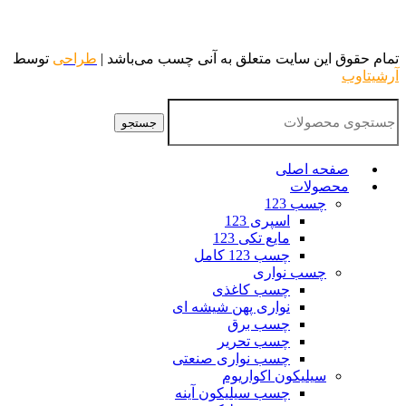
تمام حقوق این سایت متعلق به آنی چسب می‌باشد |
طراحی
توسط
آرشیتاوب
جستجو
صفحه اصلی
محصولات
چسب 123
اسپری 123
مایع تکی 123
چسب 123 کامل
چسب نواری
چسب کاغذی
نواری پهن شیشه ای
چسب برق
چسب تحریر
چسب نواری صنعتی
سیلیکون اکواریوم
چسب سیلیکون آینه