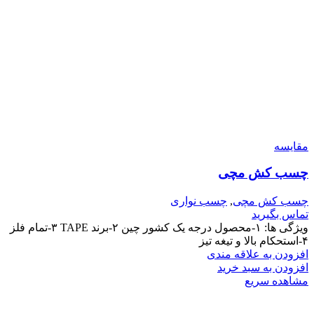
مقایسه
چسب کش مچی
چسب کش مچی
,
چسب نواری
تماس بگیرید
ویژگی ها: ١-محصول درجه یک کشور چین ۲-برند TAPE ٣-تمام فلز
۴-استحکام بالا و تیغه تیز
افزودن به علاقه مندی
افزودن به سبد خرید
مشاهده سریع