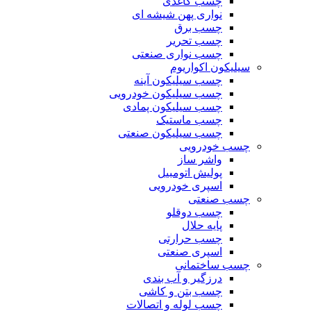
چسب کاغذی
نواری پهن شیشه ای
چسب برق
چسب تحریر
چسب نواری صنعتی
سیلیکون اکواریوم
چسب سیلیکون آینه
چسب سیلیکون خودرویی
چسب سیلیکون پمادی
چسب ماستیک
چسب سیلیکون صنعتی
چسب خودرویی
واشر ساز
پولیش اتومبیل
اسپری خودرویی
چسب صنعتی
چسب دوقلو
پایه حلال
چسب حرارتی
اسپری صنعتی
چسب ساختمانی
درزگیر و آب بندی
چسب بتن و کاشی
چسب لوله و اتصالات