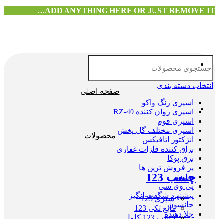
ADD ANYTHING HERE OR JUST REMOVE IT…
انتخاب دسته بندی
صفحه اصلی
اسپری رنگ واکو
اسپری روان کننده RZ-40
اسپری فوم
اسپری مختلف گل پخش
محصولات
انژکتور اتافیکس
براق کننده فلزات غفاری
برق پوکا
پر فروش ترین ها
چسب 123
پولیش
پی وی سی
پیشنهاد شگفت انگیز
اسپری 123
جانسون
مایع تکی 123
جلا دهنده
چسب 123 کامل