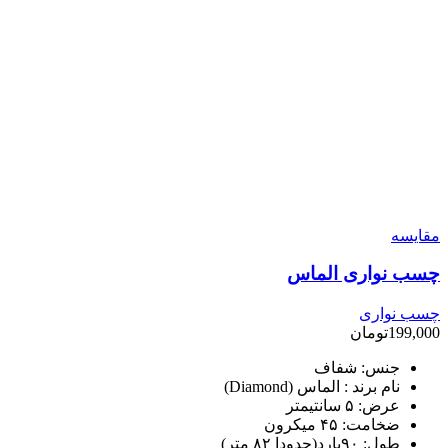
مقایسه
چسب نواری الماس
چسب نواری
199,000
تومان
جنس: شفاف
نام برند : الماس (Diamond)
عرض: ۵ سانتیمتر
ضخامت: ۴۵ میکرون
طول: ۹۰یارد(حدودا ۸۲ متر)