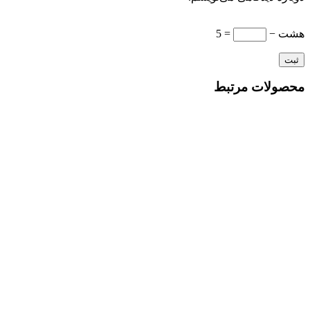
هشت −
= 5
محصولات مرتبط