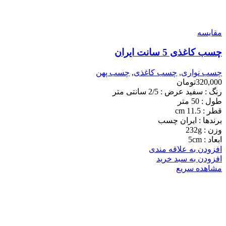
مقایسه
چسب کاغذی 5 سانت ایران
چسب نواری
,
چسب کاغذی
,
چسب پهن
320,000
تومان
رنگ : سفید عرض : 2/5 سانتی متر
طول : 50 متر
قطر : 11.5 cm
برندها : ایران چسب
وزن : 232g
ابعاد : 5cm
افزودن به علاقه مندی
افزودن به سبد خرید
مشاهده سریع