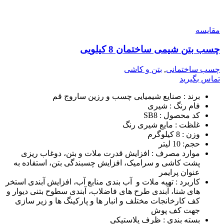
مقایسه
چسب بتن شیمی ساختمان 8 کیلویی
چسب ساختمانی
,
بتن و کاشی
تماس بگیرید
برند : صنایع شیمیایی چسب و رزین ساروج قم
فام رنگ : شیری
کد محصول : SB8
غلظت : مایع شیری رنگ
وزن : 8 کیلوگرم
حجم: 10 لیتر
موارد مصرف : افزایش قدرت ملات و بتن، دوغاب ریزی
پشت کاشی و سرامیک، افزایش چسبندگی بتن، استفاده به
عنوان پرایمر
کاربرد : تهیه ملات و آب بندی منابع آب، افزایش آبندی استخر
های شنا، آبندی طرح های فاضلاب، آبندی سطوح بتنی دیوار و
کف کارخانجات مختلف و انبار ها و پارکینگ ها و زیر سازی
جهت کف پوش
بسته بندی : ظرف پلاستیکی