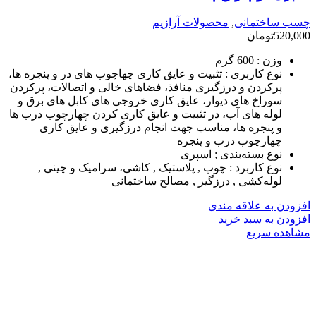
چسب ساختمانی
,
محصولات آرازیم
520,000
تومان
وزن :
600 گرم
نوع کاربری :
تثبیت و عایق کاری چهاچوب های در و پنجره ها،
پرکردن و درزگیری منافذ، فضاهای خالی و اتصالات، پرکردن
سوراخ های دیوار، عایق کاری خروجی های کابل های برق و
لوله های آب، در تثبیت و عایق کاری کردن چهارچوب درب ها
و پنجره ها، مناسب جهت انجام درزگیری و عایق کاری
چهارچوب درب و پنجره
نوع بسته‌بندی ;
اسپری
نوع کاربرد :
چوب , پلاستیک , کاشی، سرامیک و چینی ,
لوله‌کشی , درزگیر , مصالح ساختمانی
افزودن به علاقه مندی
افزودن به سبد خرید
مشاهده سریع