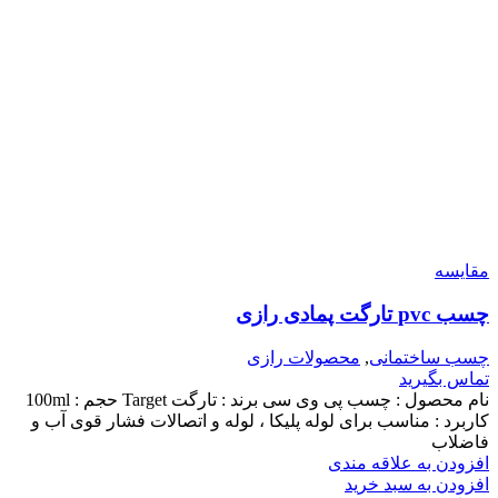
مقایسه
چسب pvc تارگت پمادی رازی
چسب ساختمانی
,
محصولات رازی
تماس بگیرید
نام محصول : چسب پی وی سی برند : تارگت Target حجم : 100ml
کاربرد : مناسب برای لوله پلیکا ، لوله و اتصالات فشار قوی آب و
فاضلاب
افزودن به علاقه مندی
افزودن به سبد خرید