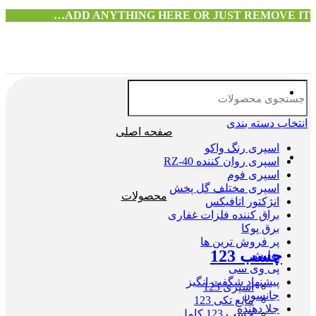
ADD ANYTHING HERE OR JUST REMOVE IT…
انتخاب دسته بندی
صفحه اصلی
اسپری رنگ واکو
اسپری روان کننده RZ-40
اسپری فوم
اسپری مختلف گل پخش
محصولات
انژکتور اتافیکس
براق کننده فلزات غفاری
برق پوکا
پر فروش ترین ها
چسب 123
پولیش
پی وی سی
پیشنهاد شگفت انگیز
اسپری 123
جانسون
مایع تکی 123
جلا دهنده
چسب 123 کامل