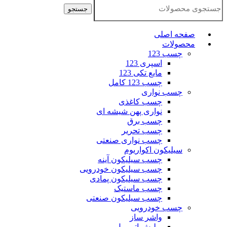
جستجو
صفحه اصلی
محصولات
چسب 123
اسپری 123
مایع تکی 123
چسب 123 کامل
چسب نواری
چسب کاغذی
نواری پهن شیشه ای
چسب برق
چسب تحریر
چسب نواری صنعتی
سیلیکون اکواریوم
چسب سیلیکون آینه
چسب سیلیکون خودرویی
چسب سیلیکون پمادی
چسب ماستیک
چسب سیلیکون صنعتی
چسب خودرویی
واشر ساز
پولیش اتومبیل