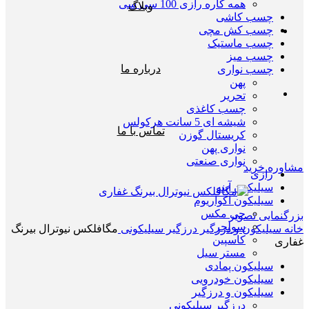
همه کاره رازی 100 سی سی
وبلاگ
چسب کاشی
چسب کش مچی
چسب ماستیک
چسب میز
درباره ما
چسب نواری
پهن
تحریر
چسب کاغذی
شیشه ای 5 سانت هرکولس
تماس با ما
کریستال گوزن
نواری پهن
نواری صنعتی
مشاوره خرید
رازی
سیلیکون آینه
سیلیکون اکواریوم
جی مکس
بزرگنمایی تصویر
سولجر
خانه
سیلیکون و درزگیر
درزگیر سیلیکونی
مگافلکس نیوترال بیرنگ
کاسپین
غفاری
مستر سیل
سیلیکون پمادی
سیلیکون خودرویی
سیلیکون و درزگیر
درزگیر سیلیکونی