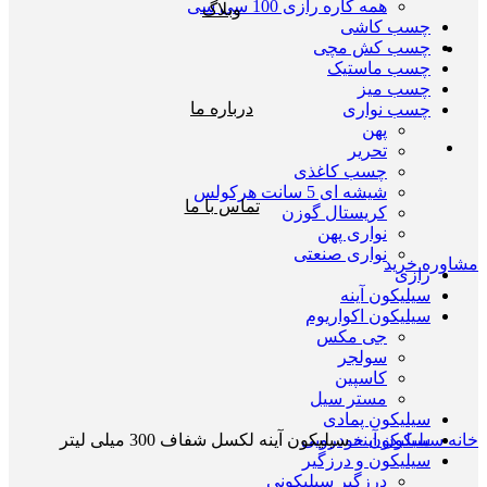
همه کاره رازی 100 سی سی
وبلاگ
چسب کاشی
چسب کش مچی
چسب ماستیک
چسب میز
درباره ما
چسب نواری
پهن
تحریر
چسب کاغذی
شیشه ای 5 سانت هرکولس
تماس با ما
کریستال گوزن
نواری پهن
نواری صنعتی
مشاوره خرید
رازی
سیلیکون آینه
سیلیکون اکواریوم
جی مکس
سولجر
کاسپین
مستر سیل
بزرگنمایی تصویر
سیلیکون پمادی
خانه
سیلیکون آینه
سیلیکون آینه لکسل شفاف 300 میلی لیتر
سیلیکون خودرویی
سیلیکون و درزگیر
درزگیر سیلیکونی