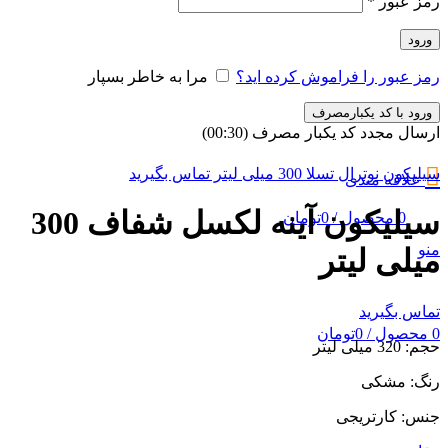
رمز عبور
*
ورود
رمز عبور را فراموش کرده اید؟
مرا به خاطر بسپار
ورود با کد یکبارمصرف
ارسال مجدد کد یکبار مصرف
(00:
30
)
سیلیکون نوترال تسلا 300 میلی لیتر
تماس بگیرید
علاقه مندی
سیلیکون آینه لکسل شفاف 300
0
محصول
/
0
تومان
منو
میلی لیتر
تماس بگیرید
0
محصول
/
0
تومان
حجم: 320 میلی لیتر
رنگ: مشکی
جنس: کارتریجی