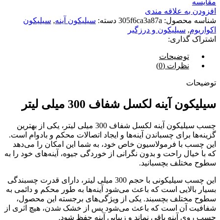
مقایسه
افزودن به علاقه مندی
شناسه محصول:
305f6ca3a87a
دسته:
سیلیکون آینه
,
سیلیکون
اکواریوم
,
سیلیکون و درزگیر
اشتراک گذاری:
توضیحات
نظرات (0)
توضیحات
سیلیکون آینه لکسل شفاف 300 میلی لیتر
چسب سیلیکون آینه لکسل شفاف 300 میلی لیتر، یکی از بهترین
گزینه‌ها برای چسباندن آینه‌ها و ایجاد اتصالات محکم و بادوام است.
این چسب با فرمولاسیون خاص خود، به شما این امکان را می‌دهد
که با خیال راحت و بدون نگرانی از خوردگی جیوه، آینه‌های خود را به
سطوح مختلف بچسبانید.
این چسب سیلیکونی با حجم 300 میلی لیتر، دارای قدرت چسبندگی
بسیار بالایی است که باعث می‌شود آینه‌ها به طور محکم و دائمی به
سطوح مختلف بچسبند. یکی از ویژگی‌های برجسته این محصول،
شفافیت آن است که باعث می‌شود پس از خشک شدن، هیچ اثری از
چسب روی آینه باقی نماند و زیبایی آینه حفظ شود.