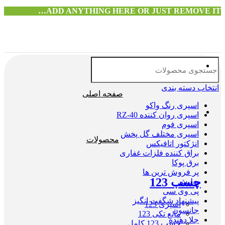
ADD ANYTHING HERE OR JUST REMOVE IT…
انتخاب دسته بندی
صفحه اصلی
اسپری رنگ واکو
اسپری روان کننده RZ-40
اسپری فوم
اسپری مختلف گل پخش
محصولات
انژکتور اتافیکس
براق کننده فلزات غفاری
برق پوکا
پر فروش ترین ها
چسب 123
پولیش
پی وی سی
پیشنهاد شگفت انگیز
اسپری 123
جانسون
مایع تکی 123
جلا دهنده
چسب 123 کامل