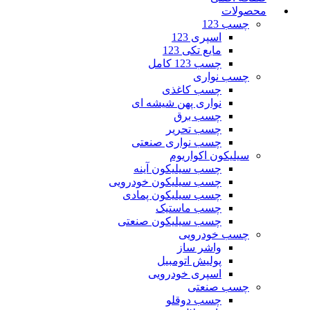
محصولات
چسب 123
اسپری 123
مایع تکی 123
چسب 123 کامل
چسب نواری
چسب کاغذی
نواری پهن شیشه ای
چسب برق
چسب تحریر
چسب نواری صنعتی
سیلیکون اکواریوم
چسب سیلیکون آینه
چسب سیلیکون خودرویی
چسب سیلیکون پمادی
چسب ماستیک
چسب سیلیکون صنعتی
چسب خودرویی
واشر ساز
پولیش اتومبیل
اسپری خودرویی
چسب صنعتی
چسب دوقلو