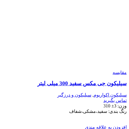
مقایسه
سیلیکون جی مکس سفید 300 میلی لیتر
سیلیکون اکواریوم
,
سیلیکون و درزگیر
تماس بگیرید
وزن: 3± 310
رنگ بندی: سفید،مشکی،شفاف
افزودن به علاقه مندی