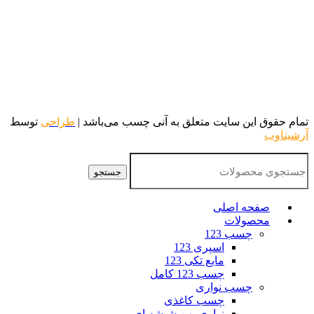
تمام حقوق این سایت متعلق به آنی چسب می‌باشد |
طراحی
توسط
آرشیتاوب
جستجو
صفحه اصلی
محصولات
چسب 123
اسپری 123
مایع تکی 123
چسب 123 کامل
چسب نواری
چسب کاغذی
نواری پهن شیشه ای