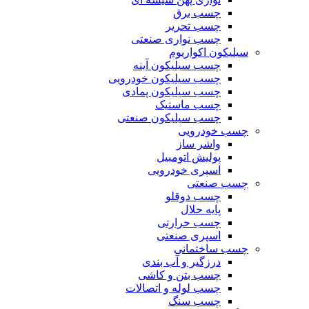
چسب برق
چسب تحریر
چسب نواری صنعتی
سیلیکون اکواریوم
چسب سیلیکون آینه
چسب سیلیکون خودرویی
چسب سیلیکون پمادی
چسب ماستیک
چسب سیلیکون صنعتی
چسب خودرویی
واشر ساز
پولیش اتومبیل
اسپری خودرویی
چسب صنعتی
چسب دوقلو
پایه حلال
چسب حرارتی
اسپری صنعتی
چسب ساختمانی
درزگیر و آب بندی
چسب بتن و کاشی
چسب لوله و اتصالات
چسب سنگ