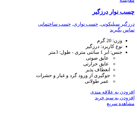
مقایسه
چسب نوار درزگیر
درزگیر سیلیکونی
,
چسب نواری
,
چسب ساختمانی
تماس بگیرید
وزن:
20 گرم
نوع کاربرد:
درزگیر
جنس: ابر 1 سانتی متری - طول: 3متر
عایق صوتی
عایق حرارتی
انعطاف پذیر
جوگیری از ورود گرد و غبار و حشرات
عمر طولانی
افزودن به علاقه مندی
افزودن به سبد خرید
مشاهده سریع