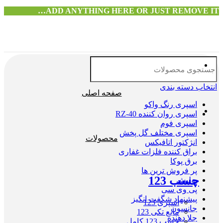
ADD ANYTHING HERE OR JUST REMOVE IT…
انتخاب دسته بندی
صفحه اصلی
اسپری رنگ واکو
اسپری روان کننده RZ-40
اسپری فوم
اسپری مختلف گل پخش
محصولات
انژکتور اتافیکس
براق کننده فلزات غفاری
برق پوکا
پر فروش ترین ها
چسب 123
پولیش
پی وی سی
پیشنهاد شگفت انگیز
اسپری 123
جانسون
مایع تکی 123
جلا دهنده
چسب 123 کامل