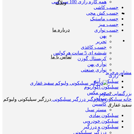
همه کاره رازی 100 سی سی
وبلاگ
چسب کاشی
چسب کش مچی
چسب ماستیک
چسب میز
درباره ما
چسب نواری
پهن
تحریر
چسب کاغذی
شیشه ای 5 سانت هرکولس
تماس با ما
کریستال گوزن
نواری پهن
نواری صنعتی
مشاوره خرید
رازی
سیلیکون آینه
سیلیکون اکواریوم
جی مکس
بزرگنمایی تصویر
سولجر
خانه
سیلیکون و درزگیر
درزگیر سیلیکونی
درزگیر سیلیکونی ولیوکم
کاسپین
سفید غفاری
مستر سیل
سیلیکون پمادی
سیلیکون خودرویی
سیلیکون و درزگیر
درزگیر سیلیکونی