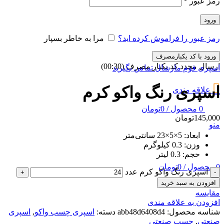
رمز عبور
*
ورود
رمز عبور را فراموش کرده اید؟
مرا به خاطر بسپار
ورود با کد یکبارمصرف
ارسال مجدد کد یکبار مصرف
(00:
30
)
اسپری فوم مارشال
تماس بگیرید
اسپری رنگ واکو کرم
علاقه مندی
0
محصول
/
0
تومان
145,000
تومان
منو
ابعاد:
5×5×23 سانتی‌متر
وزن:
0.3 کیلوگرم
حجم:
0.3 لیتر
0
محصول
/
0
تومان
اسپری رنگ واکو کرم عدد
افزودن به سبد خرید
مقایسه
افزودن به علاقه مندی
شناسه محصول:
abb48d6408d4
دسته:
اسپری چسب واکو
,
اسپری
صنعتی
,
چسب صنعتی