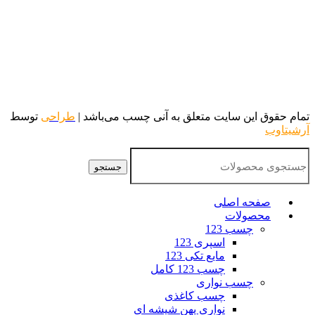
تمام حقوق این سایت متعلق به آنی چسب می‌باشد |
طراحی
توسط
آرشیتاوب
جستجو
صفحه اصلی
محصولات
چسب 123
اسپری 123
مایع تکی 123
چسب 123 کامل
چسب نواری
چسب کاغذی
نواری پهن شیشه ای