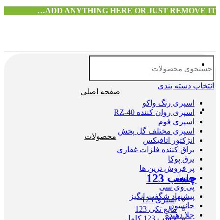
ADD ANYTHING HERE OR JUST REMOVE IT…
انتخاب دسته بندی
صفحه اصلی
اسپری رنگ واکو
اسپری روان کننده RZ-40
اسپری فوم
اسپری مختلف گل پخش
محصولات
انژکتور اتافیکس
براق کننده فلزات غفاری
برق پوکا
پر فروش ترین ها
چسب 123
پولیش
پی وی سی
پیشنهاد شگفت انگیز
اسپری 123
جانسون
مایع تکی 123
جلا دهنده
چسب 123 کامل