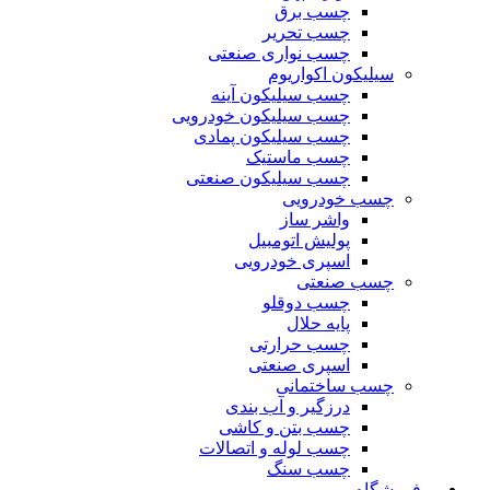
چسب برق
چسب تحریر
چسب نواری صنعتی
سیلیکون اکواریوم
چسب سیلیکون آینه
چسب سیلیکون خودرویی
چسب سیلیکون پمادی
چسب ماستیک
چسب سیلیکون صنعتی
چسب خودرویی
واشر ساز
پولیش اتومبیل
اسپری خودرویی
چسب صنعتی
چسب دوقلو
پایه حلال
چسب حرارتی
اسپری صنعتی
چسب ساختمانی
درزگیر و آب بندی
چسب بتن و کاشی
چسب لوله و اتصالات
چسب سنگ
فروشگاه