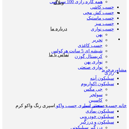
همه کاره رازی 100 سی سی
وبلاگ
چسب کاشی
چسب کش مچی
چسب ماستیک
چسب میز
درباره ما
چسب نواری
پهن
تحریر
چسب کاغذی
شیشه ای 5 سانت هرکولس
تماس با ما
کریستال گوزن
نواری پهن
نواری صنعتی
مشاوره خرید
رازی
سیلیکون آینه
سیلیکون اکواریوم
جی مکس
سولجر
بزرگنمایی تصویر
کاسپین
خانه
چسب صنعتی
اسپری چسب واکو
اسپری رنگ واکو کرم
مستر سیل
سیلیکون پمادی
سیلیکون خودرویی
سیلیکون و درزگیر
درزگیر سیلیکونی