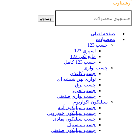
آرشیتاوب
جستجو
صفحه اصلی
محصولات
چسب 123
اسپری 123
مایع تکی 123
چسب 123 کامل
چسب نواری
چسب کاغذی
نواری پهن شیشه ای
چسب برق
چسب تحریر
چسب نواری صنعتی
سیلیکون اکواریوم
چسب سیلیکون آینه
چسب سیلیکون خودرویی
چسب سیلیکون پمادی
چسب ماستیک
چسب سیلیکون صنعتی