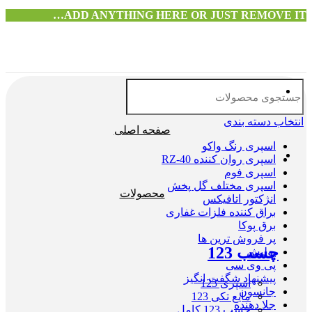
ADD ANYTHING HERE OR JUST REMOVE IT…
انتخاب دسته بندی
صفحه اصلی
اسپری رنگ واکو
اسپری روان کننده RZ-40
اسپری فوم
اسپری مختلف گل پخش
محصولات
انژکتور اتافیکس
براق کننده فلزات غفاری
برق پوکا
پر فروش ترین ها
چسب 123
پولیش
پی وی سی
پیشنهاد شگفت انگیز
اسپری 123
جانسون
مایع تکی 123
جلا دهنده
چسب 123 کامل