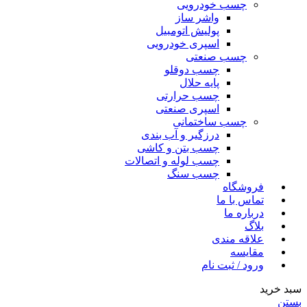
چسب خودرویی
واشر ساز
پولیش اتومبیل
اسپری خودرویی
چسب صنعتی
چسب دوقلو
پایه حلال
چسب حرارتی
اسپری صنعتی
چسب ساختمانی
درزگیر و آب بندی
چسب بتن و کاشی
چسب لوله و اتصالات
چسب سنگ
فروشگاه
تماس با ما
درباره ما
بلاگ
علاقه مندی
مقایسه
ورود / ثبت نام
سبد خرید
بستن