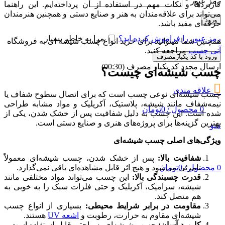
رمز عبور
*
کاربردها و نکات مهم در استفاده از آن پرداخته‌ایم. این راهنما
می‌تواند برای علاقه‌مندان به هنر و صنایع دستی و همچنین هنرمندان
ورود
حرفه‌ای مفید باشد.
رمز عبور را فراموش کرده اید؟
مرا به خاطر بسپار
همچنین شما میتوانید برای خرید انواع چسب شیشه ای به فروشگاه
آنی چسب
مراجعه کنید.
ورود با کد یکبارمصرف
ارسال مجدد کد یکبار مصرف
(00:
30
)
چسب شیشه‌ای چیست؟
علاقه مندی
چسب شیشه‌ای نوعی چسب است که برای اتصال سطوح شفاف یا
نیمه‌شفاف مانند شیشه، پلاستیک، آکریلیک و مواد مشابه طراحی
0
محصول
/
0
تومان
شده است. این چسب به دلیل شفافیت پس از خشک شدن، یکی از
بهترین گزینه‌ها برای پروژه‌های هنری و صنایع دستی است.
منو
ویژگی‌های اصلی چسب شیشه‌ای
شفافیت بالا:
پس از خشک شدن، چسب شیشه‌ای معمولاً
نامرئی می‌شود و هیچ اثر قابل مشاهده‌ای باقی نمی‌گذارد.
0
محصول
/
0
تومان
قدرت چسبندگی بالا:
این چسب می‌تواند مواد مختلفی مانند
شیشه، سرامیک، آکریلیک و حتی فلزات سبک را به خوبی به
هم متصل کند.
مقاومت در برابر شرایط محیطی:
بسیاری از انواع چسب
شیشه‌ای مقاوم به حرارت، رطوبت و
اشعه UV
هستند.
کاربرد آسان:
چسب شیشه‌ای به راحتی قابل استفاده است و