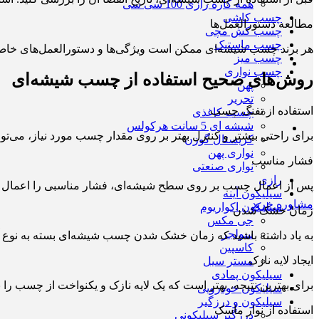
همه کاره رازی 100 سی سی
چسب کاشی
مطالعه دستورالعمل‌ها
چسب کش مچی
چسب ماستیک
هر برند چسب شیشه‌ای ممکن است ویژگی‌ها و دستورالعمل‌های خاص خود ر
چسب میز
چسب نواری
روش‌های صحیح استفاده از چسب شیشه‌ای
پهن
تحریر
استفاده از تفنگ چسب
چسب کاغذی
شیشه ای 5 سانت هرکولس
برای راحتی بیشتر و کنترل بهتر بر روی مقدار چسب مورد نیاز، می‌توا
کریستال گوزن
نواری پهن
فشار مناسب
نواری صنعتی
رازی
پس از اعمال چسب بر روی سطح شیشه‌ای، فشار مناسبی را اعمال کنی
سیلیکون آینه
مشاوره خرید
سیلیکون اکواریوم
زمان خشک شدن
جی مکس
سولجر
به یاد داشته باشید که زمان خشک شدن چسب شیشه‌ای بسته به نوع آن
کاسپین
ایجاد لایه نازک
مستر سیل
سیلیکون پمادی
برای بهترین نتیجه، بهتر است که یک لایه نازک و یکنواخت از چسب ر
سیلیکون خودرویی
سیلیکون و درزگیر
استفاده از نوار ماسک
درزگیر سیلیکونی