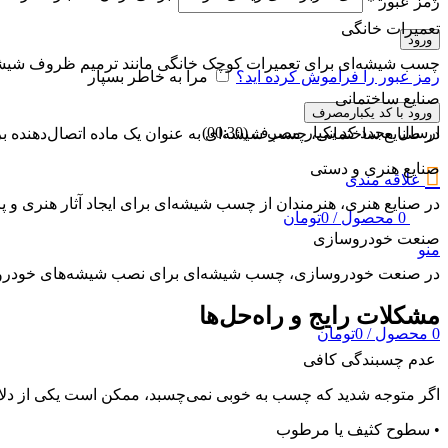
رمز عبور
*
تعمیرات خانگی
ورود
چسب شیشه‌ای برای تعمیرات کوچک خانگی مانند ترمیم ظروف شیشه‌
رمز عبور را فراموش کرده اید؟
مرا به خاطر بسپار
صنایع ساختمانی
ورود با کد یکبارمصرف
ارسال مجدد کد یکبار مصرف
(00:
30
)
در صنایع ساختمانی، چسب شیشه‌ای به عنوان یک ماده اتصال‌دهنده بر
صنایع هنری و دستی
علاقه مندی
در صنایع هنری، هنرمندان از چسب شیشه‌ای برای ایجاد آثار هنری و پ
0
محصول
/
0
تومان
صنعت خودروسازی
منو
در صنعت خودروسازی، چسب شیشه‌ای برای نصب شیشه‌های خودرو و هم
مشکلات رایج و راه‌حل‌ها
0
محصول
/
0
تومان
عدم چسبندگی کافی
اگر متوجه شدید که چسب به خوبی نمی‌چسبد، ممکن است یکی از دلای
• سطوح کثیف یا مرطوب