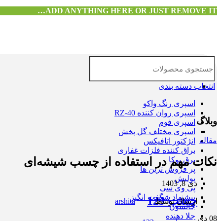
ADD ANYTHING HERE OR JUST REMOVE IT…
انتخاب دسته بندی
اسپری رنگ واکو
اسپری روان کننده RZ-40
وبلاگ
اسپری فوم
اسپری مختلف گل پخش
مقاله
انژکتور اتافیکس
براق کننده فلزات غفاری
برق پوکا
نکات مهم در استفاده از چسب شیشه‌ای
پر فروش ترین ها
پولیش
دی 8, 1403
پی وی سی
پیشنهاد شگفت انگیز
چسب 123
ارسال توسط
arshita
جانسون
جلا دهنده
08
دی