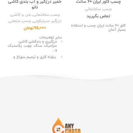
چسب کاور ایران 60 سانت
خمیر درزگیر و آب بندی کاشی
نانو
چسب ساختمانی
چسب ساختمانی
,
بتن و کاشی
,
تماس بگیرید
درزگیر سیلیکونی
,
چسب صنعتی
کاور 60 سانت ایران چسب و استفاده
95,000
تومان
بسیار آسان
سایر توضیحات
درزگیری و بندکشی کاشی.
سرامیک. سنگ. چوب. پلاستیک
و…
بتونه کاری و ترمیم سوراخ و
ترک روی دیوار و سقف
ترمیم سنگ فرش های سست
شده
مسدود کردن مسیر حشرات
آبندی مخازن آب. استخر. پشت
بام و کف کولر های آبی
قابل استفاده برای نصب توالت و
روشویی
مکمل فوق قوی بتن و ملات های
سیمانی
قابلیت چسباندن سنگ. چوب.
شیشه. آیینه. پلاستیک و.. به
انواع سطوح