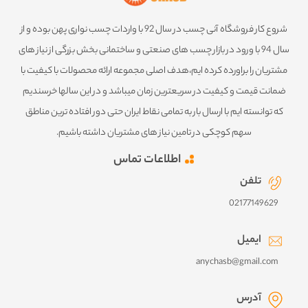
شروع کار فروشگاه آنی چسب در سال 92 با واردات چسب نواری پهن بوده و از
سال 94 با ورود در بازار چسب های صنعتی و ساختمانی بخش بزرگی از نیاز های
مشتریان را براورده کرده ایم،هدف اصلی مجموعه ارائه محصولات با کیفیت با
ضمانت قیمت و کیفیت در سریعترین زمان میباشد و در این سالها خرسندیم
که توانسته ایم با ارسال بار به تمامی نقاط ایران حتی دور افتاده ترین مناطق
سهم کوچکی در تامین نیاز های مشتریان داشته باشیم.
اطلاعات تماس
تلفن
02177149629
ایمیل
anychasb@gmail.com
آدرس