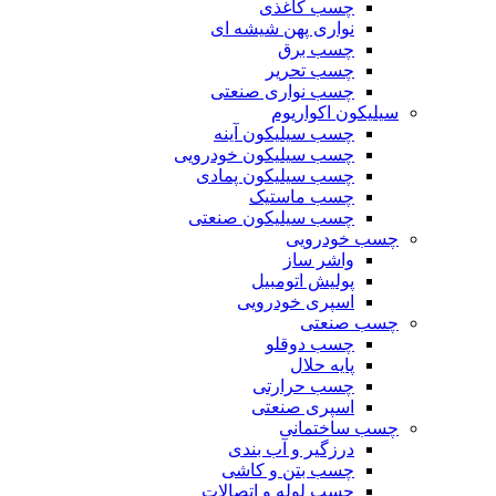
چسب کاغذی
نواری پهن شیشه ای
چسب برق
چسب تحریر
چسب نواری صنعتی
سیلیکون اکواریوم
چسب سیلیکون آینه
چسب سیلیکون خودرویی
چسب سیلیکون پمادی
چسب ماستیک
چسب سیلیکون صنعتی
چسب خودرویی
واشر ساز
پولیش اتومبیل
اسپری خودرویی
چسب صنعتی
چسب دوقلو
پایه حلال
چسب حرارتی
اسپری صنعتی
چسب ساختمانی
درزگیر و آب بندی
چسب بتن و کاشی
چسب لوله و اتصالات