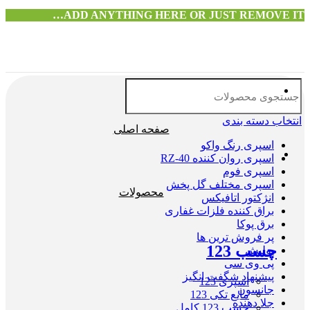
ADD ANYTHING HERE OR JUST REMOVE IT…
انتخاب دسته بندی
صفحه اصلی
اسپری رنگ واکو
اسپری روان کننده RZ-40
اسپری فوم
اسپری مختلف گل پخش
محصولات
انژکتور اتافیکس
براق کننده فلزات غفاری
برق پوکا
پر فروش ترین ها
چسب 123
پولیش
پی وی سی
پیشنهاد شگفت انگیز
اسپری 123
جانسون
مایع تکی 123
جلا دهنده
چسب 123 کامل