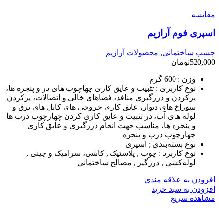
مقایسه
اسپری فوم آرازیم
چسب ساختمانی
,
محصولات آرازیم
520,000
تومان
وزن :
600 گرم
نوع کاربری :
تثبیت و عایق کاری چهاچوب های در و پنجره ها،
پرکردن و درزگیری منافذ، فضاهای خالی و اتصالات، پرکردن
سوراخ های دیوار، عایق کاری خروجی های کابل های برق و
لوله های آب، در تثبیت و عایق کاری کردن چهارچوب درب ها
و پنجره ها، مناسب جهت انجام درزگیری و عایق کاری
چهارچوب درب و پنجره
نوع بسته‌بندی ;
اسپری
نوع کاربرد :
چوب , پلاستیک , کاشی، سرامیک و چینی ,
لوله‌کشی , درزگیر , مصالح ساختمانی
افزودن به علاقه مندی
افزودن به سبد خرید
مشاهده سریع