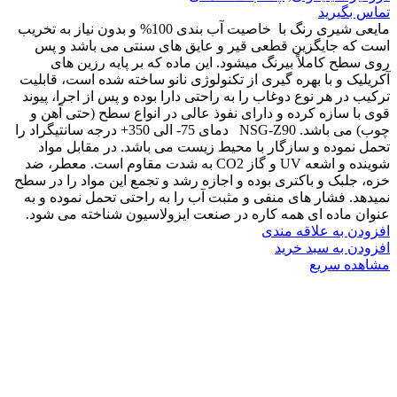
تماس بگیرید
مایعی شیری رنگ با خاصیت آب بندی 100% و بدون نیاز به تخریب
است که جایگزین قطعی قیر و عایق های سنتی می باشد و پس
روی سطح کاملاً بیرنگ میشود. این ماده که بر پایه رزین های
آکریلیک و با بهره گیری از تکنولوژی نانو ساخته شده است، قابلیت
ترکیب در هر نوع دوغاب را به راحتی دارا بوده و پس از اجرا، پیوند
قوی با سازه کرده و دارای نفوذ عالی در انواع سطح (حتی آهن و
چوب) می باشد. NSG-Z90 دمای 75- الی 350+ درجه سانتیگراد را
تحمل نموده و سازگار با محیط زیست می باشد. در مقابل مواد
شوینده و اشعه UV و گاز CO2 به شدت مقاوم است. معطر، ضد
خزه، جلبک و باکتری بوده و اجازه رشد و تجمع این مواد را در سطح
نمیدهد. فشار های منفی و مثبت آب را به راحتی تحمل نموده و به
عنوان ماده ای همه کاره در صنعت ایزولاسیون شناخته می شود.
افزودن به علاقه مندی
افزودن به سبد خرید
مشاهده سریع