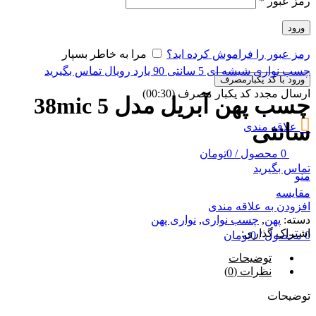
رمز عبور
*
ورود
رمز عبور را فراموش کرده اید؟
مرا به خاطر بسپار
چسب نواری شیشه ای 5 سانتی 90 یارد رویال
تماس بگیرید
ورود با کد یکبارمصرف
ارسال مجدد کد یکبار مصرف
(00:
30
)
چسب پهن آبریل مدل 38mic 5
سانتی
علاقه مندی
0
محصول
/
0
تومان
تماس بگیرید
منو
مقایسه
افزودن به علاقه مندی
دسته:
پهن
,
چسب نواری
,
نواری پهن
اشتراک گذاری:
0
محصول
/
0
تومان
توضیحات
نظرات (0)
توضیحات