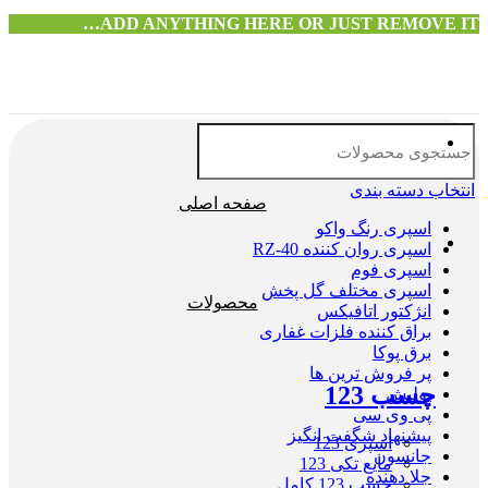
ADD ANYTHING HERE OR JUST REMOVE IT…
انتخاب دسته بندی
صفحه اصلی
اسپری رنگ واکو
اسپری روان کننده RZ-40
اسپری فوم
اسپری مختلف گل پخش
محصولات
انژکتور اتافیکس
براق کننده فلزات غفاری
برق پوکا
پر فروش ترین ها
چسب 123
پولیش
پی وی سی
پیشنهاد شگفت انگیز
اسپری 123
جانسون
مایع تکی 123
جلا دهنده
چسب 123 کامل