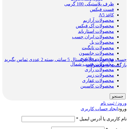
ظرف پلاستیکی 100 گرمی
فست فیکس
کاغذ A5
محصولات آرازیم
محصولات آک فیکس
محصولات استارباند
محصولات ایران چسب
محصولات بل
محصولات تانگیت
محصولات جانسون
محصولات جلاسنج
چسب پهن توپی مدل کریستال 5 سانتی بسته 2 عددی
تماس بگیرید
محصولات چسب شمال
بازگشت به محصولات
محصولات رازی
محصولات زیپر
محصولات غفاری
محصولات کاسپین
جستجو
ورود / ثبت نام
ورود
ایجاد حساب کاربری
نام کاربری یا آدرس ایمیل
*