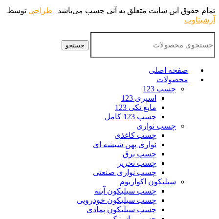
تمام حقوق این سایت متعلق به آنی چسب می‌باشد |
طراحی
توسط
آرشیتاوب
جستجو
صفحه اصلی
محصولات
چسب 123
اسپری 123
مایع تکی 123
چسب 123 کامل
چسب نواری
چسب کاغذی
نواری پهن شیشه ای
چسب برق
چسب تحریر
چسب نواری صنعتی
سیلیکون اکواریوم
چسب سیلیکون آینه
چسب سیلیکون خودرویی
چسب سیلیکون پمادی
چسب ماستیک