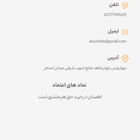
تلفن
02177149629
ایمیل
anychasb@gmail.com
آدرس
تهرانپارس بلوار شاهد ضلع جنوب شرقی میدان استخر
نماد های اعتماد
اطمینان در خرید حق هر مشتری است