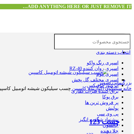
ADD ANYTHING HERE OR JUST REMOVE IT…
انتخاب دسته بندی
اسپری رنگ واکو
اسپری روان کننده RZ-40
اسپری فوم
اسپری مختلف گل پخش
بزرگنمایی تصویر
انژکتور اتافیکس
خانه
سیلیکون اکواریوم
کاسپین
چسب سیلیکون شیشه اتومبیل کاسپی
براق کننده فلزات غفاری
برق پوکا
پر فروش ترین ها
پولیش
پی وی سی
پیشنهاد شگفت انگیز
چسب 123
جانسون
جلا دهنده