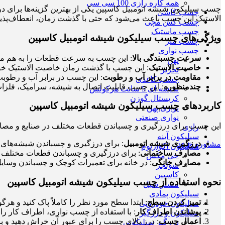
همه کاره رازی 100 سی سی
چسب سیلیکون شیشه اتومبیل کاسپین یکی از بهترین گزینه‌ها برای
چسب کاشی
الاستیک این چسب باعث می‌شود که حتی با گذشت زمان، انعطاف‌پذیر
چسب کش مچی
چسب ماستیک
ویژگی‌های چسب سیلیکون شیشه اتومبیل کاسپین
چسب میز
چسب نواری
سرعت چسبندگی بالا
: این چسب به سرعت قطعات را به هم می‌چ
پهن
خاصیت الاستیک
: این چسب با گذشت زمان خاصیت الاستیک خود ر
تحریر
مقاومت در برابر آب و رطوبت
: این چسب در برابر آب و رطو
چسب کاغذی
چندمنظوره
: این چسب قابلیت اتصال به شیشه، سرامیک، فلزات،
شیشه ای 5 سانت هرکولس
کریستال گوزن
کاربردهای چسب سیلیکون شیشه اتومبیل کاسپین
نواری پهن
نواری صنعتی
این چسب برای درزگیری و چسباندن قطعات مختلف در صنایع و مصا
رازی
سیلیکون آینه
درزگیری شیشه اتومبیل
: برای درزگیری و چسباندن شیشه‌های 
مشاوره خرید
سیلیکون اکواریوم
مصارف ساختمانی
: برای درزگیری و چسباندن قطعات مختلف در
جی مکس
مصارف خانگی
: در خانه برای تعمیرات کوچک و چسباندن وسایل 
سولجر
کاسپین
نحوه استفاده از چسب سیلیکون شیشه اتومبیل کاسپین
مستر سیل
سیلیکون پمادی
تمیز کردن سطح
: ابتدا سطح مورد نظر را کاملاً پاک کنید و هرگون
سیلیکون خودرویی
پوشاندن اطراف کار
: با استفاده از چسب نواری، اطراف کار را
سیلیکون و درزگیر
اعمال چسب
: درز بالای چسب را برای عبور آن خراش دهید و با
درزگیر سیلیکونی