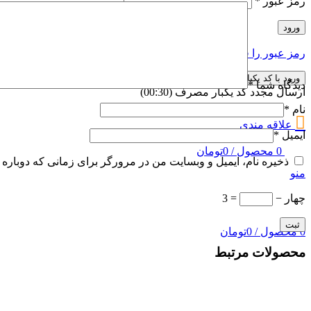
رمز عبور
*
ورود
رمز عبور را فراموش کرده اید؟
مرا به خاطر بسپار
ورود با کد یکبارمصرف
دیدگاه شما
*
ارسال مجدد کد یکبار مصرف
(00:
30
)
نام
*
علاقه مندی
ایمیل
*
0
محصول
/
0
تومان
ذخیره نام، ایمیل و وبسایت من در مرورگر برای زمانی که دوباره 
منو
چهار −
= 3
0
محصول
/
0
تومان
محصولات مرتبط