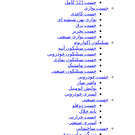
چسب 123 کامل
چسب نواری
چسب کاغذی
نواری پهن شیشه ای
چسب برق
چسب تحریر
چسب نواری صنعتی
سیلیکون اکواریوم
چسب سیلیکون آینه
چسب سیلیکون خودرویی
چسب سیلیکون پمادی
چسب ماستیک
چسب سیلیکون صنعتی
چسب خودرویی
واشر ساز
پولیش اتومبیل
اسپری خودرویی
چسب صنعتی
چسب دوقلو
پایه حلال
چسب حرارتی
اسپری صنعتی
چسب ساختمانی
درزگیر و آب بندی