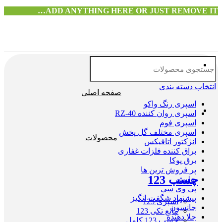
ADD ANYTHING HERE OR JUST REMOVE IT…
انتخاب دسته بندی
صفحه اصلی
اسپری رنگ واکو
اسپری روان کننده RZ-40
اسپری فوم
اسپری مختلف گل پخش
محصولات
انژکتور اتافیکس
براق کننده فلزات غفاری
برق پوکا
پر فروش ترین ها
چسب 123
پولیش
پی وی سی
پیشنهاد شگفت انگیز
اسپری 123
جانسون
مایع تکی 123
جلا دهنده
چسب 123 کامل