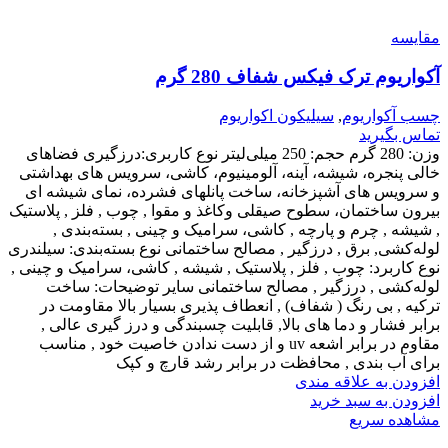
مقایسه
آکواریوم ترک فیکس شفاف 280 گرم
چسب آکواریوم
,
سیلیکون اکواریوم
تماس بگیرید
وزن: 280 گرم
حجم: 250 میلی‌لیتر
نوع کاربری:درزگیری فضاهای
خالی پنجره، شیشه، آینه، آلومینیوم، کاشی، سرویس های بهداشتی
و سرویس های آشپزخانه، ساخت پانلهای فشرده، نمای شیشه ای
بیرون ساختمان، سطوح صیقلی وکاغذ و مقوا , چوب , فلز , پلاستیک
, شیشه , چرم و پارچه , کاشی، سرامیک و چینی , بسته‌بندی ,
لوله‌کشی, برق , درزگیر , مصالح ساختمانی
نوع بسته‌بندی: سیلندری
نوع کاربرد: چوب , فلز , پلاستیک , شیشه , کاشی، سرامیک و چینی ,
لوله‌کشی , درزگیر , مصالح ساختمانی
سایر توضیحات: ساخت
ترکیه , بی رنگ ( شفاف) , انعطاف پذیری بسیار بالا مقاومت در
برابر فشار و دما های بالا, قابلیت چسبندگی و درز گیری عالی ,
مقاوم در برابر اشعه uv و از دست ندادن خاصیت خود , مناسب
برای آب بندی , محافظت در برابر رشد قارچ و کپک
افزودن به علاقه مندی
افزودن به سبد خرید
مشاهده سریع