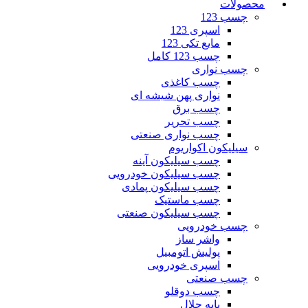
محصولات
چسب 123
اسپری 123
مایع تکی 123
چسب 123 کامل
چسب نواری
چسب کاغذی
نواری پهن شیشه ای
چسب برق
چسب تحریر
چسب نواری صنعتی
سیلیکون اکواریوم
چسب سیلیکون آینه
چسب سیلیکون خودرویی
چسب سیلیکون پمادی
چسب ماستیک
چسب سیلیکون صنعتی
چسب خودرویی
واشر ساز
پولیش اتومبیل
اسپری خودرویی
چسب صنعتی
چسب دوقلو
پایه حلال