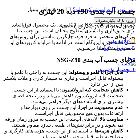
رمز عبور را فراموش کرده اید؟
مرا به خاطر بسپار
چسب آب بندی z90 دبه 20 لیتری
ورود با کد یکبارمصرف
چسب آب بندی NSG-Z90 دبه 20 لیتری، یک محصول فوق‌العاده
ارسال مجدد کد یکبار مصرف
(00:
30
)
برای عایق‌کاری و آب‌بندی سطوح مختلف است. این چسب با
ویژگی‌های منحصر به فرد خود، جایگزین مناسبی برای روش‌های
علاقه مندی
سنتی مانند قیر و ایزوگام است. در ادامه با مزایا و کاربردهای این
0
محصول
/
0
تومان
محصول بیشتر آشنا می‌شویم.
منو
مزایای چسب آب بندی NSG-Z90
0
محصول
/
0
تومان
قابل اجرا با قلمو و پیستوله
: این چسب به راحتی با قلمو یا
پیستوله قابل اجراست و نیازی به سیمان‌کاری و ملات پلاستر
پس از اجرا ندارد.
کاهش ضخامت لایه ایزولاسیون
: با استفاده از این چسب،
ضخامت لایه ایزولاسیون کاهش می‌یابد و در نتیجه فضای
بیشتری برای استفاده‌های دیگر فراهم می‌شود.
عدم محدودیت در اجرا
: این چسب بر روی دیواره‌ها و
ارتفاعات بدون هیچ محدودیتی قابل اجراست.
مقاومت بالا
: لایه‌های آب‌بندی این چسب به مرور زمان ورقه
نمی‌شوند و در برابر تنش‌های طبیعی سازه مقاوم هستند.
کاهش هزینه‌ها
: با استفاده از این چسب، هزینه‌های کارگری و
مصالح به طور قابل توجهی کاهش می‌یابد.