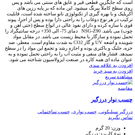
است که جایگزین قطعی قیر و عایق های سنتی می باشد و پس
روی سطح کاملاً بیرنگ میشود. این ماده که بر پایه رزین های
آکریلیک و با بهره گیری از تکنولوژی نانو ساخته شده است، قابلیت
ترکیب در هر نوع دوغاب را به راحتی دارا بوده و پس از اجرا، پیوند
قوی با سازه کرده و دارای نفوذ عالی در انواع سطح (حتی آهن و
چوب) می باشد. NSG-Z90 دمای 75- الی 350+ درجه سانتیگراد را
تحمل نموده و سازگار با محیط زیست می باشد. در مقابل مواد
شوینده و اشعه UV و گاز CO2 به شدت مقاوم است. معطر، ضد
خزه، جلبک و باکتری بوده و اجازه رشد و تجمع این مواد را در سطح
نمیدهد. فشار های منفی و مثبت آب را به راحتی تحمل نموده و به
عنوان ماده ای همه کاره در صنعت ایزولاسیون شناخته می شود.
افزودن به علاقه مندی
افزودن به سبد خرید
مشاهده سریع
مقایسه
چسب نوار درزگیر
درزگیر سیلیکونی
,
چسب نواری
,
چسب ساختمانی
تماس بگیرید
وزن:
20 گرم
نوع کاربرد:
درزگیر