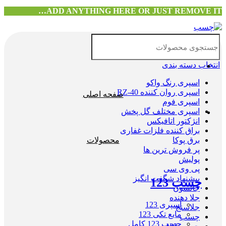
ADD ANYTHING HERE OR JUST REMOVE IT…
انتخاب دسته بندی
اسپری رنگ واکو
اسپری روان کننده RZ-40
صفحه اصلی
اسپری فوم
اسپری مختلف گل پخش
انژکتور اتافیکس
براق کننده فلزات غفاری
برق پوکا
محصولات
پر فروش ترین ها
پولیش
پی وی سی
پیشنهاد شگفت انگیز
چسب 123
جانسون
جلا دهنده
اسپری 123
جلاسنج
مایع تکی 123
چسب
چسب 123 کامل