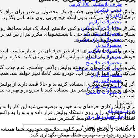
ظرف پلاستیکی 100 گرمی
فست فیکس
پولیش واکس نیم کیلویی جلاسنج، یک محصول بی‌نظیر برای براق ک
کاغذ A5
درخشان و براق می‌کند، بدون اینکه هیچ چربی روی بدنه باقی بگذارد.
محصولات آرازیم
محصولات آک فیکس
یکی از مزایای بزرگ پولیش واکس جلاسنج، ایجاد یک فیلم محافظ روی
محصولات استارباند
بسیار بالایی پیدا می‌کند که حتی با شستشوهای مکرر نیز از بین نمی‌
محصولات ایران چسب
روی بدنه خودرو قرار می‌گیرند.
محصولات بل
پولیش واکس جلاسنج برای افراد غیر حرفه‌ای نیز بسیار مناسب است،
محصولات تانگیت
خودتان در هر زمان اقدام به پولیش کاری خودرویتان کنید. علاوه بر 
محصولات جانسون
محصولات جلاسنج
یکی دیگر از ویژگی‌های برجسته پولیش واکس جلاسنج، عدم جذب گرد
محصولات چسب شمال
می‌کند. گاهی تنها با ریختن آب، خودرو شما کاملاً تمیز خواهد شد. همچ
محصولات رازی
محصولات زیپر
اگر قبلاً از پولیش دیگری استفاده کرده‌اید و حالا قصد دارید از پول
محصولات غفاری
پولیش توسط دستگاه پولیشر نیز استفاده کنید تا سریع‌تر و بهتر به ن
محصولات کاسپین
آسیب برساند.
جستجو
برای پولیش کاری حرفه‌ای بدنه خودرو، توصیه می‌شود این کار را به ی
ورود / ثبت نام
نکنید. سپس، پد را بر روی دستگاه پولیش قرار داده و بدنه را به 
ورود
ایجاد حساب کاربری
استفاده از یک سرعت متوسط گسترش دهید.
نام کاربری یا آدرس ایمیل
*
با استفاده از پولیش واکس نیم کیلویی جلاسنج، خودروی شما همیشه 
و خودروی خود را به بهترین شکل ممکن نگهداری کنید.