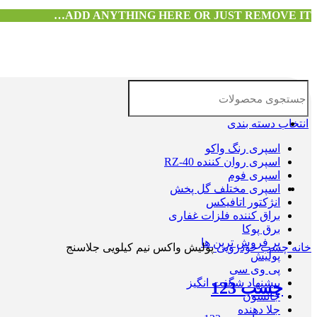
ADD ANYTHING HERE OR JUST REMOVE IT…
انتخاب دسته بندی
اسپری رنگ واکو
اسپری روان کننده RZ-40
اسپری فوم
اسپری مختلف گل پخش
انژکتور اتافیکس
براق کننده فلزات غفاری
برق پوکا
بزرگنمایی تصویر
پر فروش ترین ها
خانه
چسب خودرویی
پولیش واکس نیم کیلویی جلاسنج
پولیش
پی وی سی
پیشنهاد شگفت انگیز
چسب 123
جانسون
جلا دهنده