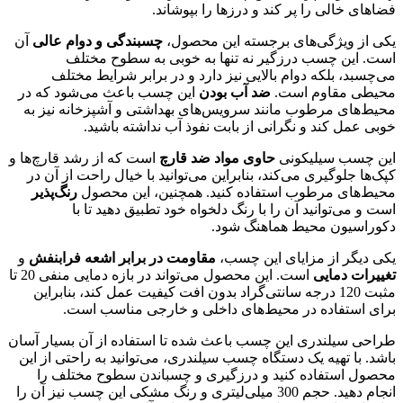
فضاهای خالی را پر کند و درزها را بپوشاند.
یکی از ویژگی‌های برجسته این محصول،
چسبندگی و دوام عالی
آن
است. این چسب درزگیر نه تنها به خوبی به سطوح مختلف
می‌چسبد، بلکه دوام بالایی نیز دارد و در برابر شرایط مختلف
محیطی مقاوم است.
ضد آب بودن
این چسب باعث می‌شود که در
محیط‌های مرطوب مانند سرویس‌های بهداشتی و آشپزخانه نیز به
خوبی عمل کند و نگرانی از بابت نفوذ آب نداشته باشید.
این چسب سیلیکونی
حاوی مواد ضد قارچ
است که از رشد قارچ‌ها و
کپک‌ها جلوگیری می‌کند، بنابراین می‌توانید با خیال راحت از آن در
محیط‌های مرطوب استفاده کنید. همچنین، این محصول
رنگ‌پذیر
است و می‌توانید آن را با رنگ دلخواه خود تطبیق دهید تا با
دکوراسیون محیط هماهنگ شود.
یکی دیگر از مزایای این چسب،
مقاومت در برابر اشعه فرابنفش
و
تغییرات دمایی
است. این محصول می‌تواند در بازه دمایی منفی 20 تا
مثبت 120 درجه سانتی‌گراد بدون افت کیفیت عمل کند، بنابراین
برای استفاده در محیط‌های داخلی و خارجی مناسب است.
طراحی سیلندری این چسب باعث شده تا استفاده از آن بسیار آسان
باشد. با تهیه یک دستگاه چسب سیلندری، می‌توانید به راحتی از این
محصول استفاده کنید و درزگیری و چسباندن سطوح مختلف را
انجام دهید. حجم 300 میلی‌لیتری و رنگ مشکی این چسب نیز آن را