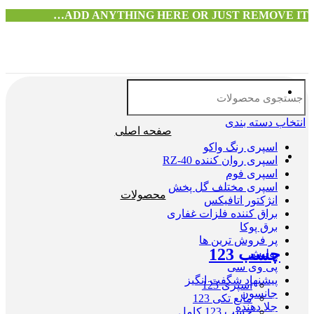
ADD ANYTHING HERE OR JUST REMOVE IT…
انتخاب دسته بندی
صفحه اصلی
اسپری رنگ واکو
اسپری روان کننده RZ-40
اسپری فوم
اسپری مختلف گل پخش
محصولات
انژکتور اتافیکس
براق کننده فلزات غفاری
برق پوکا
پر فروش ترین ها
چسب 123
پولیش
پی وی سی
پیشنهاد شگفت انگیز
اسپری 123
جانسون
مایع تکی 123
جلا دهنده
چسب 123 کامل