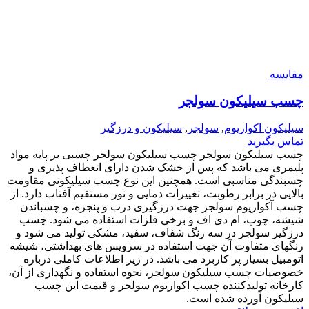
مقایسه
چسب سیلیکون سولجر
سیلیکون اکواریوم
,
سولجر
,
سیلیکون و درزگیر
تماس بگیرید
چسب سیلیکون سولجر چسب سیلیکون سولجر چسبی بر پایه مواد
پلیمری می باشد که پس از خشک شدن دارای انعطاف پذیری و
چسبندگی مناسبی است. همچنین این نوع چسب سیلیکونی مقاومت
بالایی در برابر رطوبت، تغییرات دمایی و نور مستقیم آفتاب دارد. از
چسب آکواریوم سولجر جهت درزگیری درب و پنجره، و چسباندن
شیشه، چوب، ام دی اف و برخی فلزات استفاده می شود. چسب
درزگیر سولجر در سه رنگ شفاف، سفید، مشکی تولید می شود و
رنگهای متفاوت آن جهت استفاده در سرویس های بهداشتی، شیشه
اتومبیل بسیار پر کاربرد می باشد. در زیر اطلاعات کاملی درباره
خصوصیات چسب سیلیکون سولجر، نحوه استفاده و نگهداری از آن،
کارخانه تولیدکننده چسب اکواریوم سولجر و قیمت این چسب
سیلیکون آورده شده است.