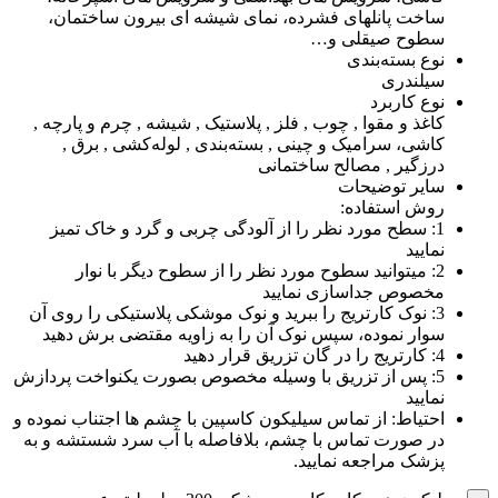
ساخت پانلهای فشرده، نمای شیشه ای بیرون ساختمان،
سطوح صیقلی و…
نوع بسته‌بندی
سیلندری
نوع کاربرد
کاغذ و مقوا , چوب , فلز , پلاستیک , شیشه , چرم و پارچه ,
کاشی، سرامیک و چینی , بسته‌بندی , لوله‌کشی , برق ,
درزگیر , مصالح ساختمانی
سایر توضیحات
روش استفاده:
1: سطح مورد نظر را از آلودگی چربی و گرد و خاک تمیز
نمایید
2: میتوانید سطوح مورد نظر را از سطوح دیگر با نوار
مخصوص جداسازی نمایید
3: نوک کارتریج را ببرید و نوک موشکی پلاستیکی را روی آن
سوار نموده، سپس نوک آن را به زاویه مقتضی برش دهید
4: کارتریج را در گان تزریق قرار دهید
5: پس از تزریق با وسیله مخصوص بصورت یکنواخت پردازش
نمایید
احتیاط: از تماس سیلیکون کاسپین با چشم ها اجتناب نموده و
در صورت تماس با چشم، بلافاصله با آب سرد شستشه و به
پزشک مراجعه نمایید.