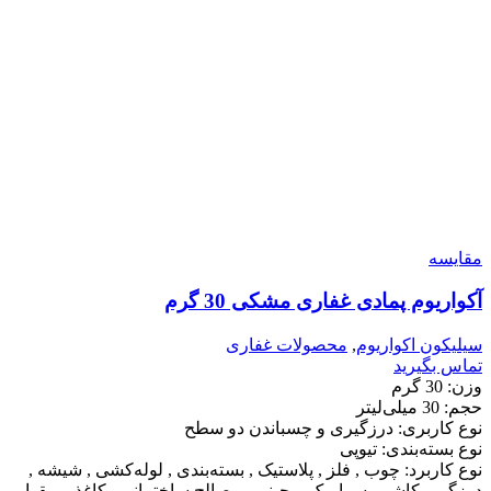
مقایسه
آکواریوم پمادی غفاری مشکی 30 گرم
سیلیکون اکواریوم
,
محصولات غفاری
تماس بگیرید
وزن: 30 گرم
حجم: 30 میلی‌لیتر
نوع کاربری: درزگیری و چسباندن دو سطح
نوع بسته‌بندی: تیوپی
نوع کاربرد: چوب , فلز , پلاستیک , بسته‌بندی , لوله‌کشی , شیشه ,
درزگیر , کاشی، سرامیک و چینی , مصالح ساختمانی , کاغذ و مقوا