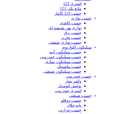
اسپری 123
مایع تکی 123
چسب 123 کامل
چسب نواری
چسب کاغذی
نواری پهن شیشه ای
چسب برق
چسب تحریر
چسب نواری صنعتی
سیلیکون اکواریوم
چسب سیلیکون آینه
چسب سیلیکون خودرویی
چسب سیلیکون پمادی
چسب ماستیک
چسب سیلیکون صنعتی
چسب خودرویی
واشر ساز
پولیش اتومبیل
اسپری خودرویی
چسب صنعتی
چسب دوقلو
پایه حلال
چسب حرارتی