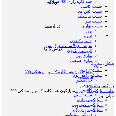
همه کاره رازی 100 سی سی
وبلاگ
چسب کاشی
چسب کش مچی
چسب ماستیک
چسب میز
درباره ما
چسب نواری
پهن
تحریر
چسب کاغذی
شیشه ای 5 سانت هرکولس
تماس با ما
کریستال گوزن
نواری پهن
نواری صنعتی
مشاوره خرید
رازی
سیلیکون آینه
سیلیکون اکواریوم
جی مکس
سولجر
بزرگنمایی تصویر
کاسپین
خانه
سیلیکون اکواریوم
سیلیکون همه کاره کاسپین مشکی 300
مستر سیل
میلی لیتر
سیلیکون پمادی
سیلیکون خودرویی
سیلیکون و درزگیر
درزگیر سیلیکونی