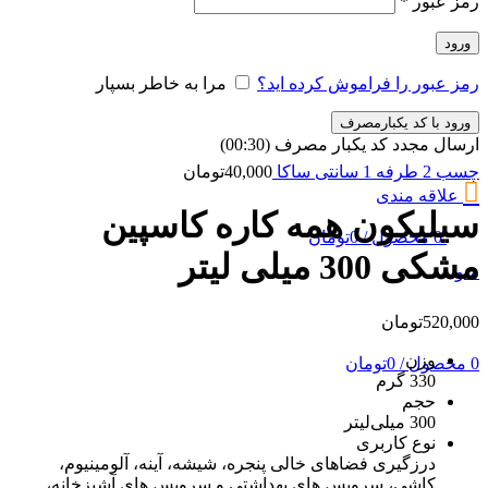
رمز عبور
*
ورود
رمز عبور را فراموش کرده اید؟
مرا به خاطر بسپار
ورود با کد یکبارمصرف
ارسال مجدد کد یکبار مصرف
(00:
30
)
چسب 2 طرفه 1 سانتی ساکا
40,000
تومان
علاقه مندی
سیلیکون همه کاره کاسپین
0
محصول
/
0
تومان
مشکی 300 میلی لیتر
منو
520,000
تومان
وزن
0
محصول
/
0
تومان
330 گرم
حجم
300 میلی‌لیتر
نوع کاربری
درزگیری فضاهای خالی پنجره، شیشه، آینه، آلومینیوم،
کاشی، سرویس های بهداشتی و سرویس های آشپزخانه،